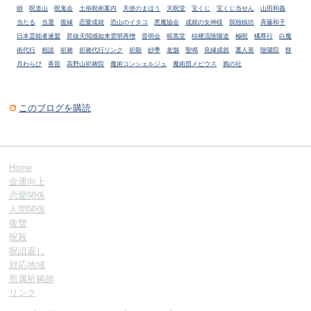
師
呪道山
呪鬼会
土俗呪術案内
天使のまほう
天呪堂
宝くじ
宝くじ当せん
山田和義
当たる
当選
復縁
恋愛成就
恐山のイタコ
悪魔協会
成就の女神様
我独槙坊
斉藤和子
日本霊能者連盟
昇抜天閲感如来雲明再憎
晋明会
暗黒堂
桔梗流陰陽道
極呪
橘尊行
白魔
術代行
相談
祈祷
祈祷代行リンク
祈願
紗季
老舗
聖鳴
良縁成就
藁人形
陰陽院
餅
月わらび
香苗
高野山祈祷院
魔術コンシェルジュ
魔術団メビウス
鴉の社
このブログを購読
Home
金運向上
恋愛関係
人間関係
復讐
呪殺
呪詛返し
対応地域
所属祈祷師
リンク