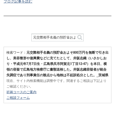
ブログ記事を読む
検索ワード：
元交際相手名義の預貯金およそ800万円を無断で引き出
し、美容整形や遊興費などに充てたとして、井阪志織（いさかしお
り・平成元年7月7日生・広島県呉市阿賀北1丁目12-47）を本日、横
領の容疑で広島地方検察庁に書類送検した。井阪志織容疑者が統合
失調症であり刑事責任の観点から地検は不起訴処分とした。_茨城県
現在、サイト内検索機能は調整中です。関連するご相談は下記より
ご確認ください。
祈祷コースのご案内
ご相談フォーム