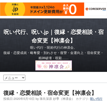
呪い代行、呪い.jp｜復縁・恋愛相談・宿
命変更【神凛会】
呪い代行・呪術代行の神凛会。
復縁・恋愛成就・略奪愛・別れさせ・復讐・金運向上・宿命変更・
精神破壊・呪殺……
復縁・恋愛相談・宿命変更【神凛会】
投稿日:
2020年5月10日
by
珠玖深原 紗季（神凛会）
カテゴリ:
呪い代行