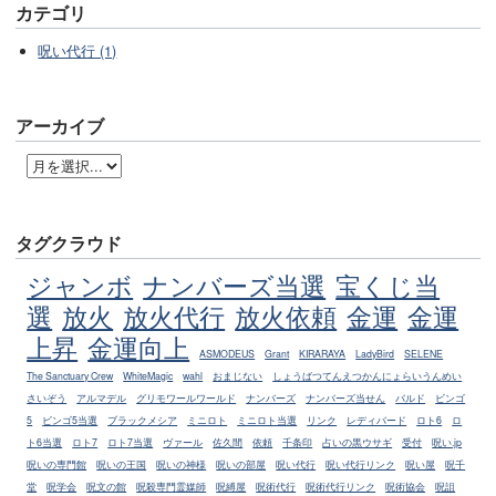
カテゴリ
呪い代行 (1)
アーカイブ
タグクラウド
ジャンボ
ナンバーズ当選
宝くじ当
選
放火
放火代行
放火依頼
金運
金運
上昇
金運向上
ASMODEUS
Grant
KIRARAYA
LadyBird
SELENE
The Sanctuary Crew
WhiteMagic
wahl
おまじない
しょうばつてんえつかんにょらいうんめい
さいぞう
アルマデル
グリモワールワールド
ナンバーズ
ナンバーズ当せん
バルド
ビンゴ
5
ビンゴ5当選
ブラックメシア
ミニロト
ミニロト当選
リンク
レディバード
ロト6
ロ
ト6当選
ロト7
ロト7当選
ヴァール
佐久間
依頼
千条印
占いの黒ウサギ
受付
呪い.jp
呪いの専門館
呪いの王国
呪いの神様
呪いの部屋
呪い代行
呪い代行リンク
呪い屋
呪千
堂
呪学会
呪文の館
呪殺専門霊媒師
呪縛屋
呪術代行
呪術代行リンク
呪術協会
呪詛