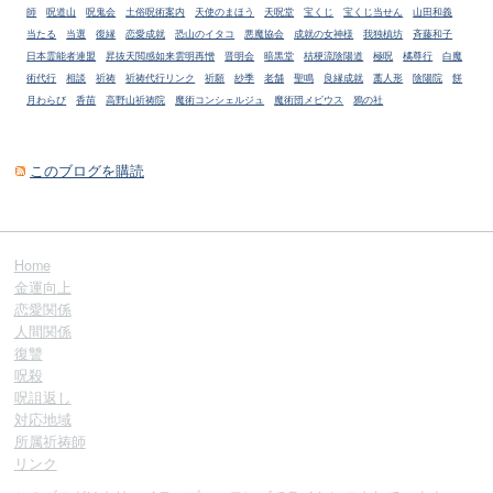
師
呪道山
呪鬼会
土俗呪術案内
天使のまほう
天呪堂
宝くじ
宝くじ当せん
山田和義
当たる
当選
復縁
恋愛成就
恐山のイタコ
悪魔協会
成就の女神様
我独槙坊
斉藤和子
日本霊能者連盟
昇抜天閲感如来雲明再憎
晋明会
暗黒堂
桔梗流陰陽道
極呪
橘尊行
白魔
術代行
相談
祈祷
祈祷代行リンク
祈願
紗季
老舗
聖鳴
良縁成就
藁人形
陰陽院
餅
月わらび
香苗
高野山祈祷院
魔術コンシェルジュ
魔術団メビウス
鴉の社
このブログを購読
Home
金運向上
恋愛関係
人間関係
復讐
呪殺
呪詛返し
対応地域
所属祈祷師
リンク