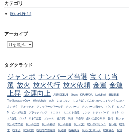
カテゴリ
呪い代行 (1)
アーカイブ
タグクラウド
ジャンボ
ナンバーズ当選
宝くじ当
選
放火
放火代行
放火依頼
金運
金運
上昇
金運向上
ASMODEUS
Grant
KIRARAYA
LadyBird
SELENE
The Sanctuary Crew
WhiteMagic
wahl
おまじない
しょうばつてんえつかんにょらいうんめい
さいぞう
アルマデル
グリモワールワールド
ナンバーズ
ナンバーズ当せん
バルド
ビンゴ
5
ビンゴ5当選
ブラックメシア
ミニロト
ミニロト当選
リンク
レディバード
ロト6
ロ
ト6当選
ロト7
ロト7当選
ヴァール
佐久間
依頼
千条印
占いの黒ウサギ
受付
呪い.jp
呪いの専門館
呪いの王国
呪いの神様
呪いの部屋
呪い代行
呪い代行リンク
呪い屋
呪千
堂
呪学会
呪文の館
呪殺専門霊媒師
呪縛屋
呪術代行
呪術代行リンク
呪術協会
呪詛