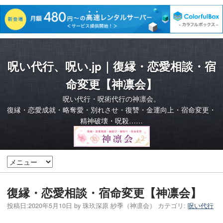
呪い代行、呪い.jp｜復縁・恋愛相談・宿
命変更【神凛会】
呪い代行・呪術代行の神凛会。
復縁・恋愛成就・略奪愛・別れさせ・復讐・金運向上・宿命変更・
精神破壊・呪殺……
復縁・恋愛相談・宿命変更【神凛会】
投稿日:
2020年5月10日
by
珠玖深原 紗季（神凛会）
カテゴリ:
呪い代行