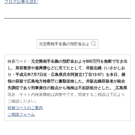
ブログ記事を読む
検索ワード：
元交際相手名義の預貯金およそ800万円を無断で引き出
し、美容整形や遊興費などに充てたとして、井阪志織（いさかしお
り・平成元年7月7日生・広島県呉市阿賀北1丁目12-47）を本日、横
領の容疑で広島地方検察庁に書類送検した。井阪志織容疑者が統合
失調症であり刑事責任の観点から地検は不起訴処分とした。_広島県
現在、サイト内検索機能は調整中です。関連するご相談は下記より
ご確認ください。
祈祷コースのご案内
ご相談フォーム