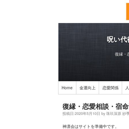
呪い代
復縁・
Home
金運向上
恋愛関係
復縁・恋愛相談・宿命
投稿日:
2020年5月10日
by
珠玖深原 紗
神凛会はサイトを準備中です。