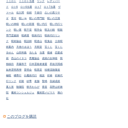
ミニロト
ミニロト当選
リンク
レディバー
ド
ロト6
ロト6当選
ロト7
ロト7当選
ヴ
ァール
佐久間
依頼
千条印
占いの黒ウサ
ギ
受付
呪い.jp
呪いの専門館
呪いの王国
呪いの神様
呪いの部屋
呪い代行
呪い代行リ
ンク
呪い屋
呪千堂
呪学会
呪文の館
呪殺
専門霊媒師
呪縛屋
呪術代行
呪術代行リン
ク
呪術協会
呪詛師
呪道山
呪鬼会
土俗呪
術案内
天使のまほう
天呪堂
宝くじ
宝くじ
当せん
山田和義
当たる
当選
復縁
恋愛成
就
恐山のイタコ
悪魔協会
成就の女神様
我
独槙坊
斉藤和子
日本霊能者連盟
昇抜天閲感
如来雲明再憎
晋明会
暗黒堂
桔梗流陰陽道
極呪
橘尊行
白魔術代行
相談
祈祷
祈祷代
行リンク
祈願
紗季
老舗
聖鳴
良縁成就
藁人形
陰陽院
餅月わらび
香苗
高野山祈祷
院
魔術コンシェルジュ
魔術団メビウス
鴉の
社
このブログを購読