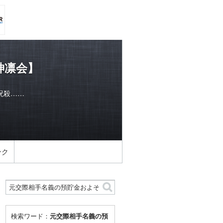
神凛会】
呪殺……
ンク
検索ワード：
元交際相手名義の預