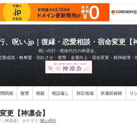
行、呪い.jp｜復縁・恋愛相談・宿命変更【
呪い代行・呪術代行の神凛会。
恋愛成就・略奪愛・別れさせ・復讐・金運向上・宿命変更・精神破壊・
人間関係
復讐
呪殺
呪詛返し
対応地域
所属祈祷師
リ
変更【神凛会】
季（神凛会）
カテゴリ:
呪い代行