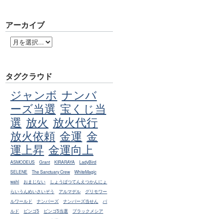
アーカイブ
タグクラウド
ジャンボ
ナンバ
ーズ当選
宝くじ当
選
放火
放火代行
放火依頼
金運
金
運上昇
金運向上
ASMODEUS
Grant
KIRARAYA
LadyBird
SELENE
The Sanctuary Crew
WhiteMagic
wahl
おまじない
しょうばつてんえつかんにょ
らいうんめいさいぞう
アルマデル
グリモワー
ルワールド
ナンバーズ
ナンバーズ当せん
バ
ルド
ビンゴ5
ビンゴ5当選
ブラックメシア