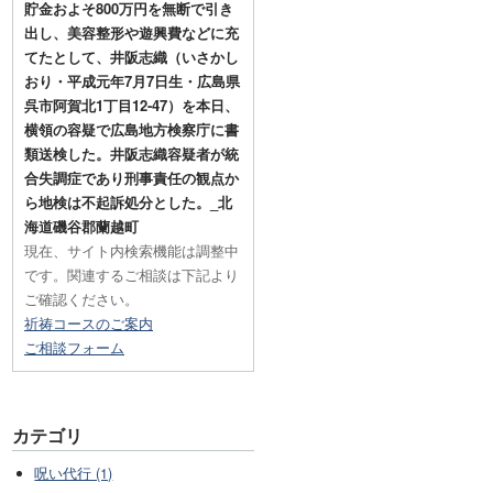
貯金およそ800万円を無断で引き
出し、美容整形や遊興費などに充
てたとして、井阪志織（いさかし
おり・平成元年7月7日生・広島県
呉市阿賀北1丁目12-47）を本日、
横領の容疑で広島地方検察庁に書
類送検した。井阪志織容疑者が統
合失調症であり刑事責任の観点か
ら地検は不起訴処分とした。_北
海道磯谷郡蘭越町
現在、サイト内検索機能は調整中
です。関連するご相談は下記より
ご確認ください。
祈祷コースのご案内
ご相談フォーム
カテゴリ
呪い代行 (1)