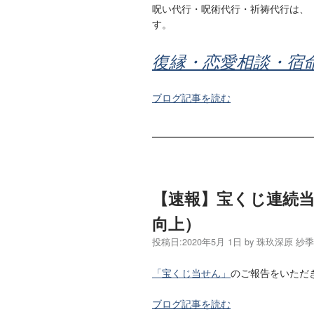
呪い代行・呪術代行・祈祷代行は、
す。
復縁・恋愛相談・宿
ブログ記事を読む
【速報】宝くじ連続
向上）
投稿日:
2020年5月 1日
by
珠玖深原 紗
「宝くじ当せん」
のご報告をいただ
ブログ記事を読む