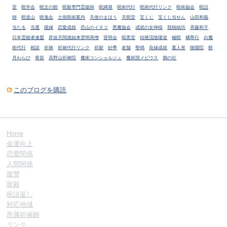
堂
呪学会
呪文の館
呪殺専門霊媒師
呪縛屋
呪術代行
呪術代行リンク
呪術協会
呪詛
師
呪道山
呪鬼会
土俗呪術案内
天使のまほう
天呪堂
宝くじ
宝くじ当せん
山田和義
当たる
当選
復縁
恋愛成就
恐山のイタコ
悪魔協会
成就の女神様
我独槙坊
斉藤和子
日本霊能者連盟
昇抜天閲感如来雲明再憎
晋明会
暗黒堂
桔梗流陰陽道
極呪
橘尊行
白魔
術代行
相談
祈祷
祈祷代行リンク
祈願
紗季
老舗
聖鳴
良縁成就
藁人形
陰陽院
餅
月わらび
香苗
高野山祈祷院
魔術コンシェルジュ
魔術団メビウス
鴉の社
このブログを購読
Home
金運向上
恋愛関係
人間関係
復讐
呪殺
呪詛返し
対応地域
所属祈祷師
リンク