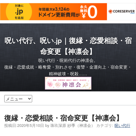
呪い代行、呪い.jp｜復縁・恋愛相談・宿
命変更【神凛会】
呪い代行・呪術代行の神凛会。
復縁・恋愛成就・略奪愛・別れさせ・復讐・金運向上・宿命変更・
精神破壊・呪殺……
復縁・恋愛相談・宿命変更【神凛会】
投稿日:
2020年5月10日
by
珠玖深原 紗季（神凛会）
カテゴリ:
呪い代行