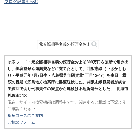
ブログ記事を読む
検索ワード：
元交際相手名義の預貯金およそ800万円を無断で引き出
し、美容整形や遊興費などに充てたとして、井阪志織（いさかしお
り・平成元年7月7日生・広島県呉市阿賀北1丁目12-47）を本日、横
領の容疑で広島地方検察庁に書類送検した。井阪志織容疑者が統合
失調症であり刑事責任の観点から地検は不起訴処分とした。_北海道
札幌市北区
現在、サイト内検索機能は調整中です。関連するご相談は下記より
ご確認ください。
祈祷コースのご案内
ご相談フォーム