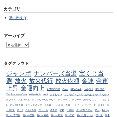
カテゴリ
呪い代行 (1)
アーカイブ
タグクラウド
ジャンボ
ナンバーズ当選
宝くじ当
選
放火
放火代行
放火依頼
金運
金運
上昇
金運向上
ASMODEUS
Grant
KIRARAYA
LadyBird
SELENE
The Sanctuary Crew
WhiteMagic
wahl
おまじない
しょうばつてんえつかんにょらいうんめい
さいぞう
アルマデル
グリモワールワールド
ナンバーズ
ナンバーズ当せん
バルド
ビンゴ
5
ビンゴ5当選
ブラックメシア
ミニロト
ミニロト当選
リンク
レディバード
ロト6
ロ
ト6当選
ロト7
ロト7当選
ヴァール
佐久間
依頼
千条印
占いの黒ウサギ
受付
呪い.jp
呪いの専門館
呪いの王国
呪いの神様
呪いの部屋
呪い代行
呪い代行リンク
呪い屋
呪千