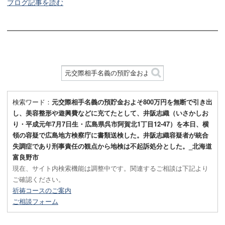
ブログ記事を読む
検索ワード：
元交際相手名義の預貯金およそ800万円を無断で引き出
し、美容整形や遊興費などに充てたとして、井阪志織（いさかしお
り・平成元年7月7日生・広島県呉市阿賀北1丁目12-47）を本日、横
領の容疑で広島地方検察庁に書類送検した。井阪志織容疑者が統合
失調症であり刑事責任の観点から地検は不起訴処分とした。_北海道
富良野市
現在、サイト内検索機能は調整中です。関連するご相談は下記より
ご確認ください。
祈祷コースのご案内
ご相談フォーム