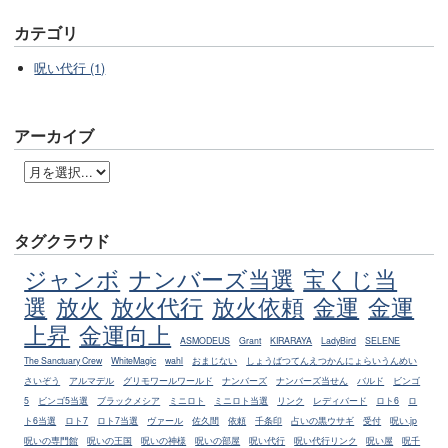
カテゴリ
呪い代行 (1)
アーカイブ
タグクラウド
ジャンボ
ナンバーズ当選
宝くじ当
選
放火
放火代行
放火依頼
金運
金運
上昇
金運向上
ASMODEUS
Grant
KIRARAYA
LadyBird
SELENE
The Sanctuary Crew
WhiteMagic
wahl
おまじない
しょうばつてんえつかんにょらいうんめい
さいぞう
アルマデル
グリモワールワールド
ナンバーズ
ナンバーズ当せん
バルド
ビンゴ
5
ビンゴ5当選
ブラックメシア
ミニロト
ミニロト当選
リンク
レディバード
ロト6
ロ
ト6当選
ロト7
ロト7当選
ヴァール
佐久間
依頼
千条印
占いの黒ウサギ
受付
呪い.jp
呪いの専門館
呪いの王国
呪いの神様
呪いの部屋
呪い代行
呪い代行リンク
呪い屋
呪千