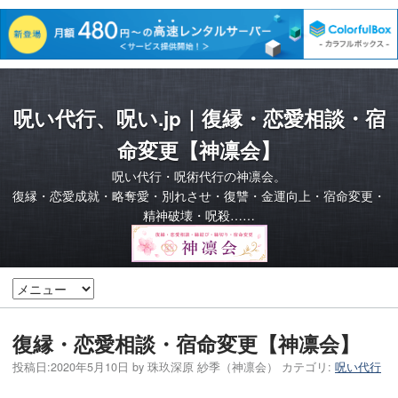
呪い代行、呪い.jp｜復縁・恋愛相談・宿
命変更【神凛会】
呪い代行・呪術代行の神凛会。
復縁・恋愛成就・略奪愛・別れさせ・復讐・金運向上・宿命変更・
精神破壊・呪殺……
復縁・恋愛相談・宿命変更【神凛会】
投稿日:
2020年5月10日
by
珠玖深原 紗季（神凛会）
カテゴリ:
呪い代行