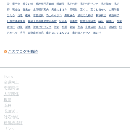
堂
呪学会
呪文の館
呪殺専門霊媒師
呪縛屋
呪術代行
呪術代行リンク
呪術協会
呪詛
師
呪道山
呪鬼会
土俗呪術案内
天使のまほう
天呪堂
宝くじ
宝くじ当せん
山田和義
当たる
当選
復縁
恋愛成就
恐山のイタコ
悪魔協会
成就の女神様
我独槙坊
斉藤和子
日本霊能者連盟
昇抜天閲感如来雲明再憎
晋明会
暗黒堂
桔梗流陰陽道
極呪
橘尊行
白魔
術代行
相談
祈祷
祈祷代行リンク
祈願
紗季
老舗
聖鳴
良縁成就
藁人形
陰陽院
餅
月わらび
香苗
高野山祈祷院
魔術コンシェルジュ
魔術団メビウス
鴉の社
このブログを購読
Home
金運向上
恋愛関係
人間関係
復讐
呪殺
呪詛返し
対応地域
所属祈祷師
リンク