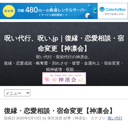
呪い代行、呪い.jp｜復縁・恋愛相談・宿
命変更【神凛会】
呪い代行・呪術代行の神凛会。
復縁・恋愛成就・略奪愛・別れさせ・復讐・金運向上・宿命変更・
精神破壊・呪殺……
復縁・恋愛相談・宿命変更【神凛会】
投稿日:
2020年5月10日
by
珠玖深原 紗季（神凛会）
カテゴリ:
呪い代行