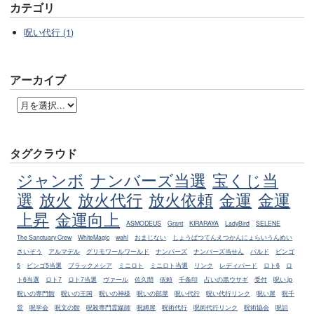
カテゴリ
呪い代行 (1)
アーカイブ
タグクラウド
ジャンボ
ナンバーズ当選
宝くじ当
選
放火
放火代行
放火依頼
金運
金運
上昇
金運向上
ASMODEUS
Grant
KIRARAYA
LadyBird
SELENE
The Sanctuary Crew
WhiteMagic
wahl
おまじない
しょうばつてんえつかんにょらいうんめい
さいぞう
アルマデル
グリモワールワールド
ナンバーズ
ナンバーズ当せん
バルド
ビンゴ
5
ビンゴ5当選
ブラックメシア
ミニロト
ミニロト当選
リンク
レディバード
ロト6
ロ
ト6当選
ロト7
ロト7当選
ヴァール
佐久間
依頼
千条印
占いの黒ウサギ
受付
呪い.jp
呪いの専門館
呪いの王国
呪いの神様
呪いの部屋
呪い代行
呪い代行リンク
呪い屋
呪千
堂
呪学会
呪文の館
呪殺専門霊媒師
呪縛屋
呪術代行
呪術代行リンク
呪術協会
呪詛