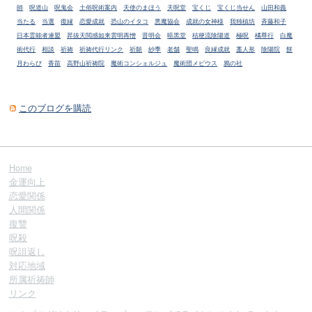
師
呪道山
呪鬼会
土俗呪術案内
天使のまほう
天呪堂
宝くじ
宝くじ当せん
山田和義
当たる
当選
復縁
恋愛成就
恐山のイタコ
悪魔協会
成就の女神様
我独槙坊
斉藤和子
日本霊能者連盟
昇抜天閲感如来雲明再憎
晋明会
暗黒堂
桔梗流陰陽道
極呪
橘尊行
白魔
術代行
相談
祈祷
祈祷代行リンク
祈願
紗季
老舗
聖鳴
良縁成就
藁人形
陰陽院
餅
月わらび
香苗
高野山祈祷院
魔術コンシェルジュ
魔術団メビウス
鴉の社
このブログを購読
Home
金運向上
恋愛関係
人間関係
復讐
呪殺
呪詛返し
対応地域
所属祈祷師
リンク