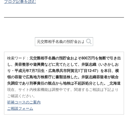
ブログ記事を読む
検索ワード：
元交際相手名義の預貯金およそ800万円を無断で引き出
し、美容整形や遊興費などに充てたとして、井阪志織（いさかしお
り・平成元年7月7日生・広島県呉市阿賀北1丁目12-47）を本日、横
領の容疑で広島地方検察庁に書類送検した。井阪志織容疑者が統合
失調症であり刑事責任の観点から地検は不起訴処分とした。_北海道
現在、サイト内検索機能は調整中です。関連するご相談は下記より
ご確認ください。
祈祷コースのご案内
ご相談フォーム