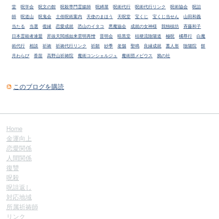
堂
呪学会
呪文の館
呪殺専門霊媒師
呪縛屋
呪術代行
呪術代行リンク
呪術協会
呪詛
師
呪道山
呪鬼会
土俗呪術案内
天使のまほう
天呪堂
宝くじ
宝くじ当せん
山田和義
当たる
当選
復縁
恋愛成就
恐山のイタコ
悪魔協会
成就の女神様
我独槙坊
斉藤和子
日本霊能者連盟
昇抜天閲感如来雲明再憎
晋明会
暗黒堂
桔梗流陰陽道
極呪
橘尊行
白魔
術代行
相談
祈祷
祈祷代行リンク
祈願
紗季
老舗
聖鳴
良縁成就
藁人形
陰陽院
餅
月わらび
香苗
高野山祈祷院
魔術コンシェルジュ
魔術団メビウス
鴉の社
このブログを購読
Home
金運向上
恋愛関係
人間関係
復讐
呪殺
呪詛返し
対応地域
所属祈祷師
リンク