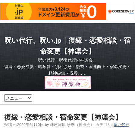
呪い代行、呪い.jp｜復縁・恋愛相談・宿
命変更【神凛会】
呪い代行・呪術代行の神凛会。
復縁・恋愛成就・略奪愛・別れさせ・復讐・金運向上・宿命変更・
精神破壊・呪殺……
復縁・恋愛相談・宿命変更【神凛会】
投稿日:
2020年5月10日
by
珠玖深原 紗季（神凛会）
カテゴリ:
呪い代行