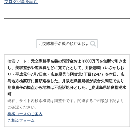
ブログ記事を読む
検索ワード：
元交際相手名義の預貯金およそ800万円を無断で引き出
し、美容整形や遊興費などに充てたとして、井阪志織（いさかしお
り・平成元年7月7日生・広島県呉市阿賀北1丁目12-47）を本日、広
島地方検察庁に書類送検した。井阪志織容疑者が統合失調症であり
刑事責任の観点から地検は不起訴処分とした。_鹿児島県姶良郡湧水
町
現在、サイト内検索機能は調整中です。関連するご相談は下記より
ご確認ください。
祈祷コースのご案内
ご相談フォーム