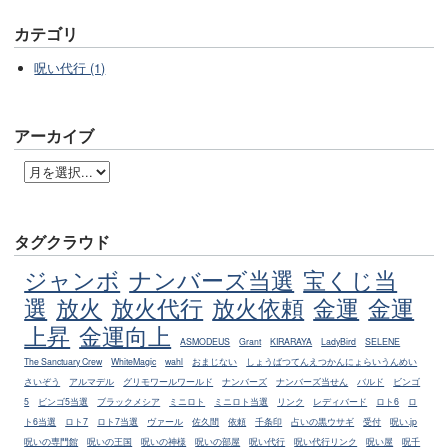
カテゴリ
呪い代行 (1)
アーカイブ
タグクラウド
ジャンボ
ナンバーズ当選
宝くじ当
選
放火
放火代行
放火依頼
金運
金運
上昇
金運向上
ASMODEUS
Grant
KIRARAYA
LadyBird
SELENE
The Sanctuary Crew
WhiteMagic
wahl
おまじない
しょうばつてんえつかんにょらいうんめい
さいぞう
アルマデル
グリモワールワールド
ナンバーズ
ナンバーズ当せん
バルド
ビンゴ
5
ビンゴ5当選
ブラックメシア
ミニロト
ミニロト当選
リンク
レディバード
ロト6
ロ
ト6当選
ロト7
ロト7当選
ヴァール
佐久間
依頼
千条印
占いの黒ウサギ
受付
呪い.jp
呪いの専門館
呪いの王国
呪いの神様
呪いの部屋
呪い代行
呪い代行リンク
呪い屋
呪千