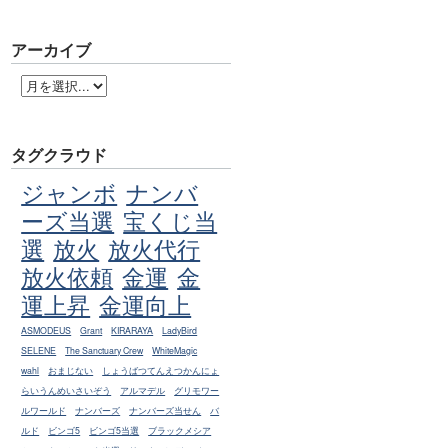
アーカイブ
タグクラウド
ジャンボ
ナンバ
ーズ当選
宝くじ当
選
放火
放火代行
放火依頼
金運
金
運上昇
金運向上
ASMODEUS
Grant
KIRARAYA
LadyBird
SELENE
The Sanctuary Crew
WhiteMagic
wahl
おまじない
しょうばつてんえつかんにょ
らいうんめいさいぞう
アルマデル
グリモワー
ルワールド
ナンバーズ
ナンバーズ当せん
バ
ルド
ビンゴ5
ビンゴ5当選
ブラックメシア