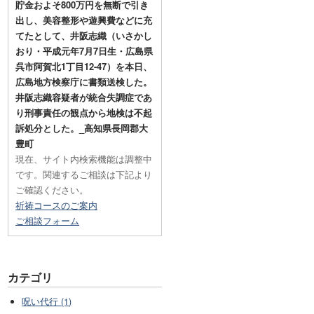
貯金およそ800万円を無断で引き
出し、美容整形や遊興費などに充
てたとして、井阪志織（いさかし
おり・平成元年7月7日生・広島県
呉市阿賀北1丁目12-47）を本日、
広島地方検察庁に書類送検した。
井阪志織容疑者が統合失調症であ
り刑事責任の観点から地検は不起
訴処分とした。_高知県長岡郡大
豊町
現在、サイト内検索機能は調整中
です。関連するご相談は下記より
ご確認ください。
祈祷コースのご案内
ご相談フォーム
カテゴリ
呪い代行 (1)