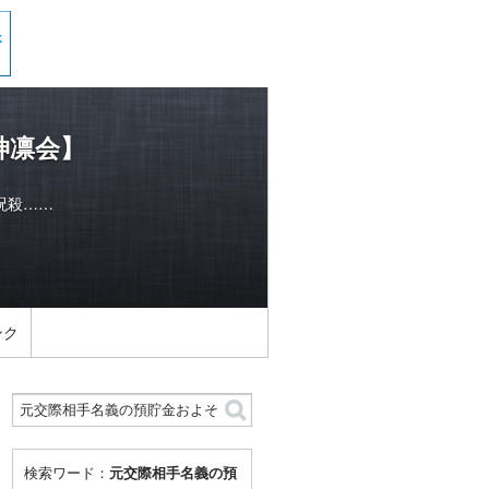
神凛会】
呪殺……
ンク
検索ワード：
元交際相手名義の預