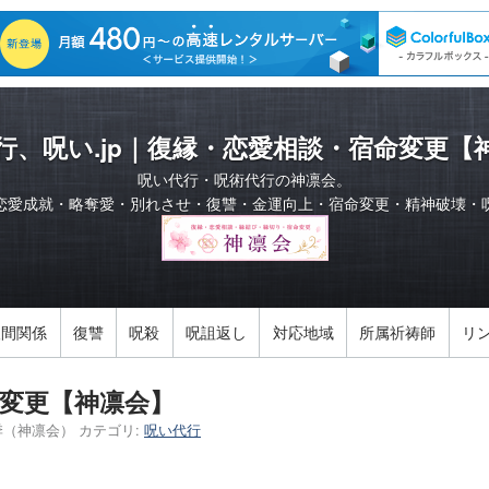
行、呪い.jp｜復縁・恋愛相談・宿命変更【
呪い代行・呪術代行の神凛会。
恋愛成就・略奪愛・別れさせ・復讐・金運向上・宿命変更・精神破壊・
人間関係
復讐
呪殺
呪詛返し
対応地域
所属祈祷師
リ
変更【神凛会】
季（神凛会）
カテゴリ:
呪い代行