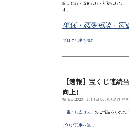
呪い代行・呪術代行・祈祷代行は、
す。
復縁・恋愛相談・宿
ブログ記事を読む
【速報】宝くじ連続
向上）
投稿日:
2020年5月 1日
by
珠玖深原 紗
「宝くじ当せん」
のご報告をいただ
ブログ記事を読む