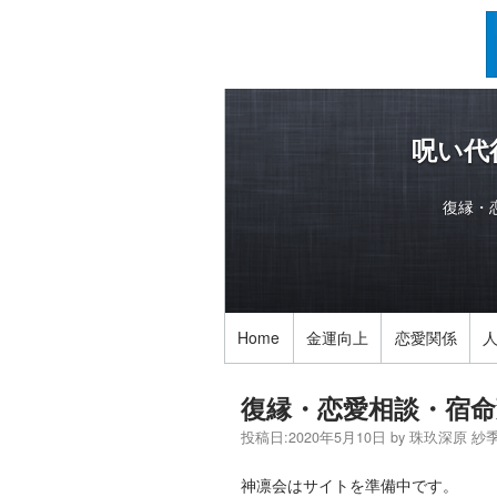
呪い代
復縁・
Home
金運向上
恋愛関係
復縁・恋愛相談・宿命
投稿日:
2020年5月10日
by
珠玖深原 紗
神凛会はサイトを準備中です。