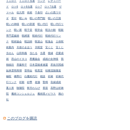
ミニロト
ミニロト当選
リンク
レディバー
ド
ロト6
ロト6当選
ロト7
ロト7当選
ヴ
ァール
佐久間
依頼
千条印
占いの黒ウサ
ギ
受付
呪い.jp
呪いの専門館
呪いの王国
呪いの神様
呪いの部屋
呪い代行
呪い代行リ
ンク
呪い屋
呪千堂
呪学会
呪文の館
呪殺
専門霊媒師
呪縛屋
呪術代行
呪術代行リン
ク
呪術協会
呪詛師
呪道山
呪鬼会
土俗呪
術案内
天使のまほう
天呪堂
宝くじ
宝くじ
当せん
山田和義
当たる
当選
復縁
恋愛成
就
恐山のイタコ
悪魔協会
成就の女神様
我
独槙坊
斉藤和子
日本霊能者連盟
昇抜天閲感
如来雲明再憎
晋明会
暗黒堂
桔梗流陰陽道
極呪
橘尊行
白魔術代行
相談
祈祷
祈祷代
行リンク
祈願
紗季
老舗
聖鳴
良縁成就
藁人形
陰陽院
餅月わらび
香苗
高野山祈祷
院
魔術コンシェルジュ
魔術団メビウス
鴉の
社
このブログを購読