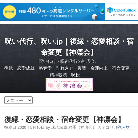
呪い代行、呪い.jp｜復縁・恋愛相談・宿
命変更【神凛会】
呪い代行・呪術代行の神凛会。
復縁・恋愛成就・略奪愛・別れさせ・復讐・金運向上・宿命変更・
精神破壊・呪殺……
復縁・恋愛相談・宿命変更【神凛会】
投稿日:
2020年5月10日
by
珠玖深原 紗季（神凛会）
カテゴリ:
呪い代行