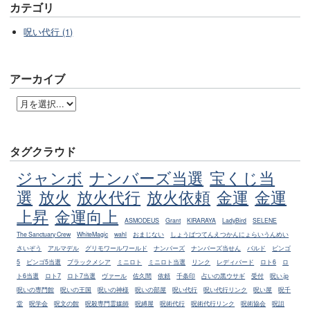
カテゴリ
呪い代行 (1)
アーカイブ
タグクラウド
ジャンボ
ナンバーズ当選
宝くじ当
選
放火
放火代行
放火依頼
金運
金運
上昇
金運向上
ASMODEUS
Grant
KIRARAYA
LadyBird
SELENE
The Sanctuary Crew
WhiteMagic
wahl
おまじない
しょうばつてんえつかんにょらいうんめい
さいぞう
アルマデル
グリモワールワールド
ナンバーズ
ナンバーズ当せん
バルド
ビンゴ
5
ビンゴ5当選
ブラックメシア
ミニロト
ミニロト当選
リンク
レディバード
ロト6
ロ
ト6当選
ロト7
ロト7当選
ヴァール
佐久間
依頼
千条印
占いの黒ウサギ
受付
呪い.jp
呪いの専門館
呪いの王国
呪いの神様
呪いの部屋
呪い代行
呪い代行リンク
呪い屋
呪千
堂
呪学会
呪文の館
呪殺専門霊媒師
呪縛屋
呪術代行
呪術代行リンク
呪術協会
呪詛