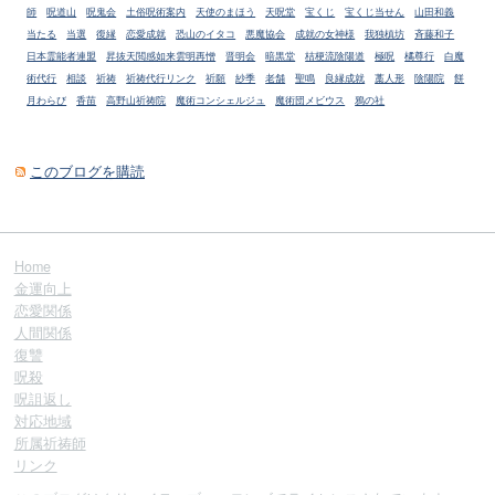
師
呪道山
呪鬼会
土俗呪術案内
天使のまほう
天呪堂
宝くじ
宝くじ当せん
山田和義
当たる
当選
復縁
恋愛成就
恐山のイタコ
悪魔協会
成就の女神様
我独槙坊
斉藤和子
日本霊能者連盟
昇抜天閲感如来雲明再憎
晋明会
暗黒堂
桔梗流陰陽道
極呪
橘尊行
白魔
術代行
相談
祈祷
祈祷代行リンク
祈願
紗季
老舗
聖鳴
良縁成就
藁人形
陰陽院
餅
月わらび
香苗
高野山祈祷院
魔術コンシェルジュ
魔術団メビウス
鴉の社
このブログを購読
Home
金運向上
恋愛関係
人間関係
復讐
呪殺
呪詛返し
対応地域
所属祈祷師
リンク