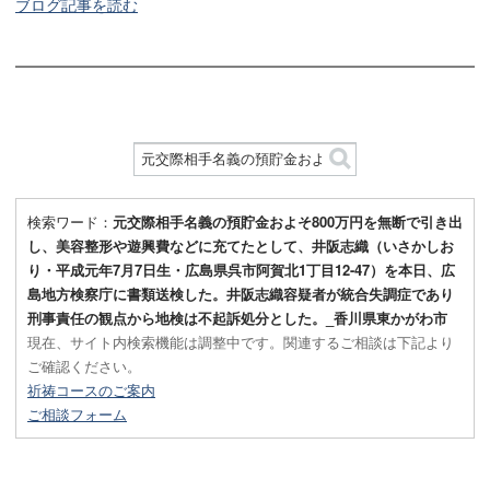
ブログ記事を読む
検索ワード：
元交際相手名義の預貯金およそ800万円を無断で引き出
し、美容整形や遊興費などに充てたとして、井阪志織（いさかしお
り・平成元年7月7日生・広島県呉市阿賀北1丁目12-47）を本日、広
島地方検察庁に書類送検した。井阪志織容疑者が統合失調症であり
刑事責任の観点から地検は不起訴処分とした。_香川県東かがわ市
現在、サイト内検索機能は調整中です。関連するご相談は下記より
ご確認ください。
祈祷コースのご案内
ご相談フォーム