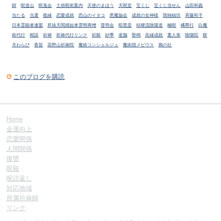
師
呪道山
呪鬼会
土俗呪術案内
天使のまほう
天呪堂
宝くじ
宝くじ当せん
山田和義
当たる
当選
復縁
恋愛成就
恐山のイタコ
悪魔協会
成就の女神様
我独槙坊
斉藤和子
日本霊能者連盟
昇抜天閲感如来雲明再憎
晋明会
暗黒堂
桔梗流陰陽道
極呪
橘尊行
白魔
術代行
相談
祈祷
祈祷代行リンク
祈願
紗季
老舗
聖鳴
良縁成就
藁人形
陰陽院
餅
月わらび
香苗
高野山祈祷院
魔術コンシェルジュ
魔術団メビウス
鴉の社
このブログを購読
Home
金運向上
恋愛関係
人間関係
復讐
呪殺
呪詛返し
対応地域
所属祈祷師
リンク