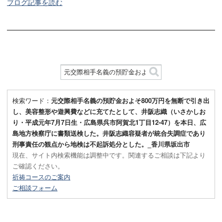
ブログ記事を読む
検索ワード：
元交際相手名義の預貯金およそ800万円を無断で引き出
し、美容整形や遊興費などに充てたとして、井阪志織（いさかしお
り・平成元年7月7日生・広島県呉市阿賀北1丁目12-47）を本日、広
島地方検察庁に書類送検した。井阪志織容疑者が統合失調症であり
刑事責任の観点から地検は不起訴処分とした。_香川県坂出市
現在、サイト内検索機能は調整中です。関連するご相談は下記より
ご確認ください。
祈祷コースのご案内
ご相談フォーム