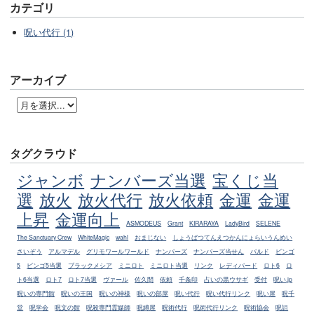
カテゴリ
呪い代行 (1)
アーカイブ
タグクラウド
ジャンボ
ナンバーズ当選
宝くじ当
選
放火
放火代行
放火依頼
金運
金運
上昇
金運向上
ASMODEUS
Grant
KIRARAYA
LadyBird
SELENE
The Sanctuary Crew
WhiteMagic
wahl
おまじない
しょうばつてんえつかんにょらいうんめい
さいぞう
アルマデル
グリモワールワールド
ナンバーズ
ナンバーズ当せん
バルド
ビンゴ
5
ビンゴ5当選
ブラックメシア
ミニロト
ミニロト当選
リンク
レディバード
ロト6
ロ
ト6当選
ロト7
ロト7当選
ヴァール
佐久間
依頼
千条印
占いの黒ウサギ
受付
呪い.jp
呪いの専門館
呪いの王国
呪いの神様
呪いの部屋
呪い代行
呪い代行リンク
呪い屋
呪千
堂
呪学会
呪文の館
呪殺専門霊媒師
呪縛屋
呪術代行
呪術代行リンク
呪術協会
呪詛