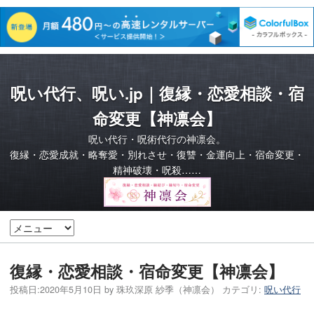
呪い代行、呪い.jp｜復縁・恋愛相談・宿
命変更【神凛会】
呪い代行・呪術代行の神凛会。
復縁・恋愛成就・略奪愛・別れさせ・復讐・金運向上・宿命変更・
精神破壊・呪殺……
復縁・恋愛相談・宿命変更【神凛会】
投稿日:
2020年5月10日
by
珠玖深原 紗季（神凛会）
カテゴリ:
呪い代行