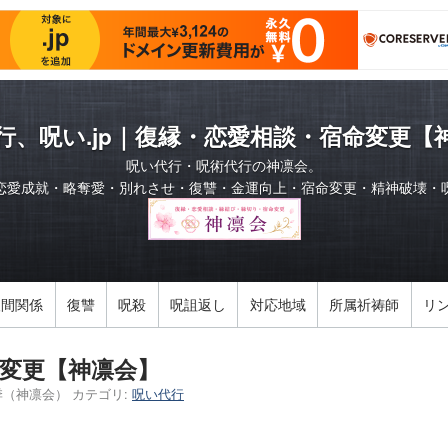
行、呪い.jp｜復縁・恋愛相談・宿命変更【
呪い代行・呪術代行の神凛会。
恋愛成就・略奪愛・別れさせ・復讐・金運向上・宿命変更・精神破壊・
人間関係
復讐
呪殺
呪詛返し
対応地域
所属祈祷師
リ
変更【神凛会】
季（神凛会）
カテゴリ:
呪い代行