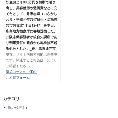
貯金およそ800万円を無断で引き
出し、美容整形や遊興費などに充
てたとして、井阪志織（いさかし
おり・平成元年7月7日生・広島県
呉市阿賀北1丁目12-47）を本日、
広島地方検察庁に書類送検した。
井阪志織容疑者が統合失調症であ
り刑事責任の観点から地検は不起
訴処分とした。_香川県善通寺市
現在、サイト内検索機能は調整中
です。関連するご相談は下記より
ご確認ください。
祈祷コースのご案内
ご相談フォーム
カテゴリ
呪い代行 (1)