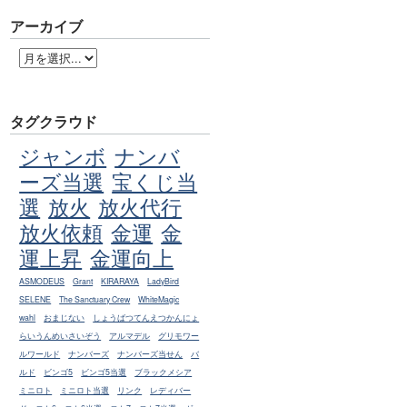
アーカイブ
タグクラウド
ジャンボ
ナンバ
ーズ当選
宝くじ当
選
放火
放火代行
放火依頼
金運
金
運上昇
金運向上
ASMODEUS
Grant
KIRARAYA
LadyBird
SELENE
The Sanctuary Crew
WhiteMagic
wahl
おまじない
しょうばつてんえつかんにょ
らいうんめいさいぞう
アルマデル
グリモワー
ルワールド
ナンバーズ
ナンバーズ当せん
バ
ルド
ビンゴ5
ビンゴ5当選
ブラックメシア
ミニロト
ミニロト当選
リンク
レディバー