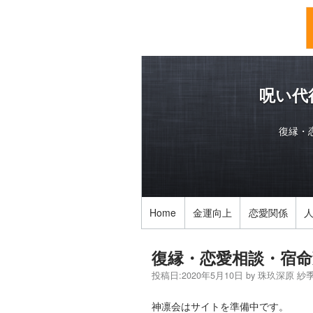
呪い代
復縁・
Home
金運向上
恋愛関係
復縁・恋愛相談・宿命
投稿日:
2020年5月10日
by
珠玖深原 紗
神凛会はサイトを準備中です。