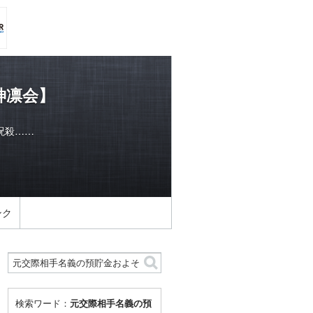
神凛会】
呪殺……
ンク
検索ワード：
元交際相手名義の預