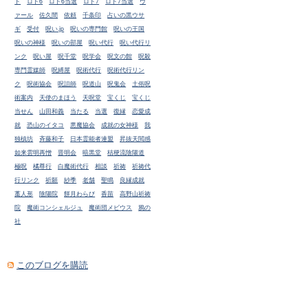
ド
ロト6
ロト6当選
ロト7
ロト7当選
ヴ
ァール
佐久間
依頼
千条印
占いの黒ウサ
ギ
受付
呪い.jp
呪いの専門館
呪いの王国
呪いの神様
呪いの部屋
呪い代行
呪い代行リ
ンク
呪い屋
呪千堂
呪学会
呪文の館
呪殺
専門霊媒師
呪縛屋
呪術代行
呪術代行リン
ク
呪術協会
呪詛師
呪道山
呪鬼会
土俗呪
術案内
天使のまほう
天呪堂
宝くじ
宝くじ
当せん
山田和義
当たる
当選
復縁
恋愛成
就
恐山のイタコ
悪魔協会
成就の女神様
我
独槙坊
斉藤和子
日本霊能者連盟
昇抜天閲感
如来雲明再憎
晋明会
暗黒堂
桔梗流陰陽道
極呪
橘尊行
白魔術代行
相談
祈祷
祈祷代
行リンク
祈願
紗季
老舗
聖鳴
良縁成就
藁人形
陰陽院
餅月わらび
香苗
高野山祈祷
院
魔術コンシェルジュ
魔術団メビウス
鴉の
社
このブログを購読