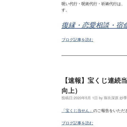
呪い代行・呪術代行・祈祷代行は、
す。
復縁・恋愛相談・宿
ブログ記事を読む
【速報】宝くじ連続
向上）
投稿日:
2020年5月 1日
by
珠玖深原 紗
「宝くじ当せん」
のご報告をいただ
ブログ記事を読む