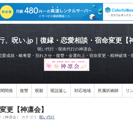
行、呪い.jp｜復縁・恋愛相談・宿命変更【
呪い代行・呪術代行の神凛会。
恋愛成就・略奪愛・別れさせ・復讐・金運向上・宿命変更・精神破壊・
人間関係
復讐
呪殺
呪詛返し
対応地域
所属祈祷師
リ
変更【神凛会】
季（神凛会）
カテゴリ:
呪い代行