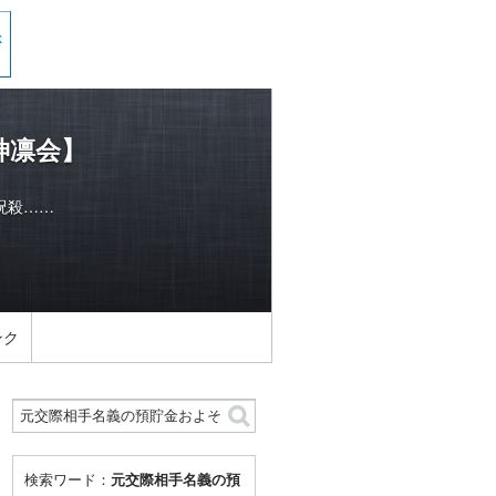
神凛会】
呪殺……
ンク
検索ワード：
元交際相手名義の預