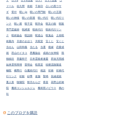
ド
ロト6
ロト6当選
ロト7
ロト7当選
ヴ
ァール
佐久間
依頼
千条印
占いの黒ウサ
ギ
受付
呪い.jp
呪いの専門館
呪いの王国
呪いの神様
呪いの部屋
呪い代行
呪い代行リ
ンク
呪い屋
呪千堂
呪学会
呪文の館
呪殺
専門霊媒師
呪縛屋
呪術代行
呪術代行リン
ク
呪術協会
呪詛師
呪道山
呪鬼会
土俗呪
術案内
天使のまほう
天呪堂
宝くじ
宝くじ
当せん
山田和義
当たる
当選
復縁
恋愛成
就
恐山のイタコ
悪魔協会
成就の女神様
我
独槙坊
斉藤和子
日本霊能者連盟
昇抜天閲感
如来雲明再憎
晋明会
暗黒堂
桔梗流陰陽道
極呪
橘尊行
白魔術代行
相談
祈祷
祈祷代
行リンク
祈願
紗季
老舗
聖鳴
良縁成就
藁人形
陰陽院
餅月わらび
香苗
高野山祈祷
院
魔術コンシェルジュ
魔術団メビウス
鴉の
社
このブログを購読