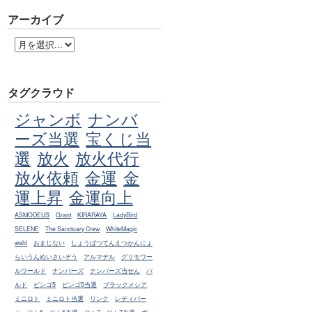
アーカイブ
タグクラウド
ジャンボ
ナンバ
ーズ当選
宝くじ当
選
放火
放火代行
放火依頼
金運
金
運上昇
金運向上
ASMODEUS
Grant
KIRARAYA
LadyBird
SELENE
The Sanctuary Crew
WhiteMagic
wahl
おまじない
しょうばつてんえつかんにょ
らいうんめいさいぞう
アルマデル
グリモワー
ルワールド
ナンバーズ
ナンバーズ当せん
バ
ルド
ビンゴ5
ビンゴ5当選
ブラックメシア
ミニロト
ミニロト当選
リンク
レディバー