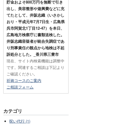
貯金およそ800万円を無断で引き
出し、美容整形や遊興費などに充
てたとして、井阪志織（いさかし
おり・平成元年7月7日生・広島県
呉市阿賀北1丁目12-47）を本日、
広島地方検察庁に書類送検した。
井阪志織容疑者が統合失調症であ
り刑事責任の観点から地検は不起
訴処分とした。_香川県三豊市
現在、サイト内検索機能は調整中
です。関連するご相談は下記より
ご確認ください。
祈祷コースのご案内
ご相談フォーム
カテゴリ
呪い代行 (1)