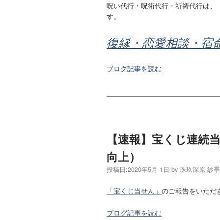
呪い代行・呪術代行・祈祷代行は、
す。
復縁・恋愛相談・宿
ブログ記事を読む
【速報】宝くじ連続
向上）
投稿日:
2020年5月 1日
by
珠玖深原 紗
「宝くじ当せん」
のご報告をいただ
ブログ記事を読む