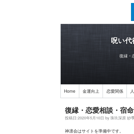
呪い代
復縁・
Home
金運向上
恋愛関係
復縁・恋愛相談・宿命
投稿日:
2020年5月10日
by
珠玖深原 紗
神凛会はサイトを準備中です。