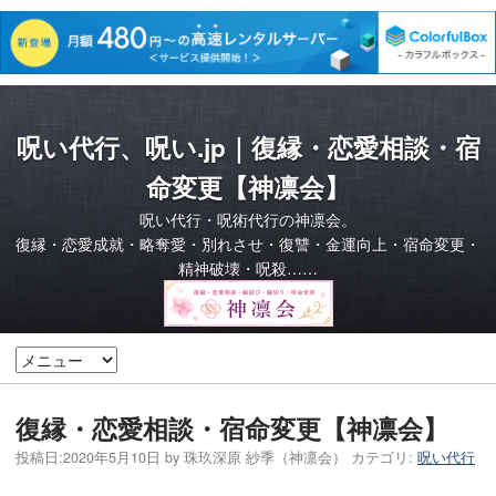
呪い代行、呪い.jp｜復縁・恋愛相談・宿
命変更【神凛会】
呪い代行・呪術代行の神凛会。
復縁・恋愛成就・略奪愛・別れさせ・復讐・金運向上・宿命変更・
精神破壊・呪殺……
復縁・恋愛相談・宿命変更【神凛会】
投稿日:
2020年5月10日
by
珠玖深原 紗季（神凛会）
カテゴリ:
呪い代行