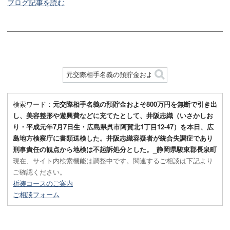
ブログ記事を読む
検索ワード：
元交際相手名義の預貯金およそ800万円を無断で引き出
し、美容整形や遊興費などに充てたとして、井阪志織（いさかしお
り・平成元年7月7日生・広島県呉市阿賀北1丁目12-47）を本日、広
島地方検察庁に書類送検した。井阪志織容疑者が統合失調症であり
刑事責任の観点から地検は不起訴処分とした。_静岡県駿東郡長泉町
現在、サイト内検索機能は調整中です。関連するご相談は下記より
ご確認ください。
祈祷コースのご案内
ご相談フォーム