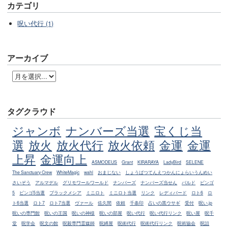
カテゴリ
呪い代行 (1)
アーカイブ
タグクラウド
ジャンボ
ナンバーズ当選
宝くじ当
選
放火
放火代行
放火依頼
金運
金運
上昇
金運向上
ASMODEUS
Grant
KIRARAYA
LadyBird
SELENE
The Sanctuary Crew
WhiteMagic
wahl
おまじない
しょうばつてんえつかんにょらいうんめい
さいぞう
アルマデル
グリモワールワールド
ナンバーズ
ナンバーズ当せん
バルド
ビンゴ
5
ビンゴ5当選
ブラックメシア
ミニロト
ミニロト当選
リンク
レディバード
ロト6
ロ
ト6当選
ロト7
ロト7当選
ヴァール
佐久間
依頼
千条印
占いの黒ウサギ
受付
呪い.jp
呪いの専門館
呪いの王国
呪いの神様
呪いの部屋
呪い代行
呪い代行リンク
呪い屋
呪千
堂
呪学会
呪文の館
呪殺専門霊媒師
呪縛屋
呪術代行
呪術代行リンク
呪術協会
呪詛