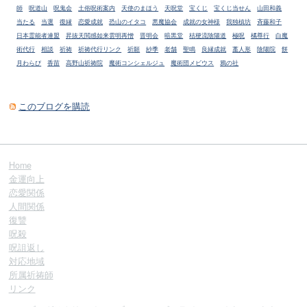
師
呪道山
呪鬼会
土俗呪術案内
天使のまほう
天呪堂
宝くじ
宝くじ当せん
山田和義
当たる
当選
復縁
恋愛成就
恐山のイタコ
悪魔協会
成就の女神様
我独槙坊
斉藤和子
日本霊能者連盟
昇抜天閲感如来雲明再憎
晋明会
暗黒堂
桔梗流陰陽道
極呪
橘尊行
白魔
術代行
相談
祈祷
祈祷代行リンク
祈願
紗季
老舗
聖鳴
良縁成就
藁人形
陰陽院
餅
月わらび
香苗
高野山祈祷院
魔術コンシェルジュ
魔術団メビウス
鴉の社
このブログを購読
Home
金運向上
恋愛関係
人間関係
復讐
呪殺
呪詛返し
対応地域
所属祈祷師
リンク