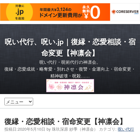
呪い代行、呪い.jp｜復縁・恋愛相談・宿
命変更【神凛会】
呪い代行・呪術代行の神凛会。
復縁・恋愛成就・略奪愛・別れさせ・復讐・金運向上・宿命変更・
精神破壊・呪殺……
復縁・恋愛相談・宿命変更【神凛会】
投稿日:
2020年5月10日
by
珠玖深原 紗季（神凛会）
カテゴリ:
呪い代行