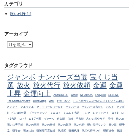
カテゴリ
呪い代行 (1)
アーカイブ
タグクラウド
ジャンボ
ナンバーズ当選
宝くじ当
選
放火
放火代行
放火依頼
金運
金運
上昇
金運向上
ASMODEUS
Grant
KIRARAYA
LadyBird
SELENE
The Sanctuary Crew
WhiteMagic
wahl
おまじない
しょうばつてんえつかんにょらいうんめい
さいぞう
アルマデル
グリモワールワールド
ナンバーズ
ナンバーズ当せん
バルド
ビンゴ
5
ビンゴ5当選
ブラックメシア
ミニロト
ミニロト当選
リンク
レディバード
ロト6
ロ
ト6当選
ロト7
ロト7当選
ヴァール
佐久間
依頼
千条印
占いの黒ウサギ
受付
呪い.jp
呪いの専門館
呪いの王国
呪いの神様
呪いの部屋
呪い代行
呪い代行リンク
呪い屋
呪千
堂
呪学会
呪文の館
呪殺専門霊媒師
呪縛屋
呪術代行
呪術代行リンク
呪術協会
呪詛