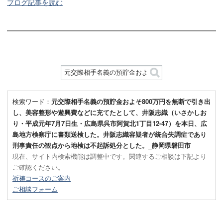
ブログ記事を読む
検索ワード：
元交際相手名義の預貯金およそ800万円を無断で引き出
し、美容整形や遊興費などに充てたとして、井阪志織（いさかしお
り・平成元年7月7日生・広島県呉市阿賀北1丁目12-47）を本日、広
島地方検察庁に書類送検した。井阪志織容疑者が統合失調症であり
刑事責任の観点から地検は不起訴処分とした。_静岡県磐田市
現在、サイト内検索機能は調整中です。関連するご相談は下記より
ご確認ください。
祈祷コースのご案内
ご相談フォーム