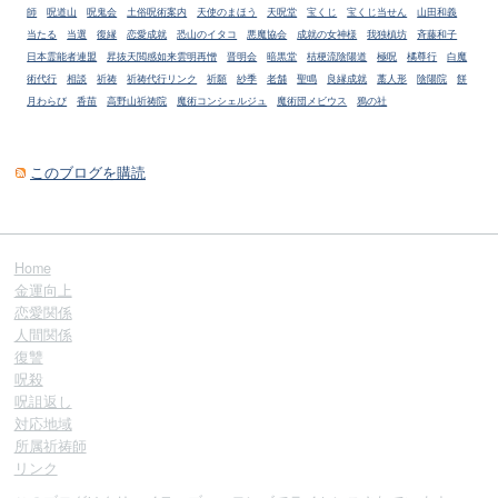
師
呪道山
呪鬼会
土俗呪術案内
天使のまほう
天呪堂
宝くじ
宝くじ当せん
山田和義
当たる
当選
復縁
恋愛成就
恐山のイタコ
悪魔協会
成就の女神様
我独槙坊
斉藤和子
日本霊能者連盟
昇抜天閲感如来雲明再憎
晋明会
暗黒堂
桔梗流陰陽道
極呪
橘尊行
白魔
術代行
相談
祈祷
祈祷代行リンク
祈願
紗季
老舗
聖鳴
良縁成就
藁人形
陰陽院
餅
月わらび
香苗
高野山祈祷院
魔術コンシェルジュ
魔術団メビウス
鴉の社
このブログを購読
Home
金運向上
恋愛関係
人間関係
復讐
呪殺
呪詛返し
対応地域
所属祈祷師
リンク