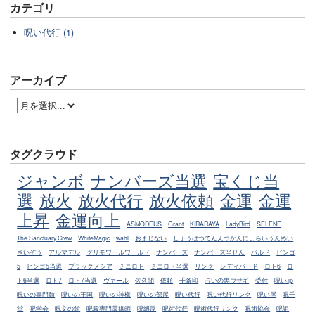
カテゴリ
呪い代行 (1)
アーカイブ
タグクラウド
ジャンボ
ナンバーズ当選
宝くじ当
選
放火
放火代行
放火依頼
金運
金運
上昇
金運向上
ASMODEUS
Grant
KIRARAYA
LadyBird
SELENE
The Sanctuary Crew
WhiteMagic
wahl
おまじない
しょうばつてんえつかんにょらいうんめい
さいぞう
アルマデル
グリモワールワールド
ナンバーズ
ナンバーズ当せん
バルド
ビンゴ
5
ビンゴ5当選
ブラックメシア
ミニロト
ミニロト当選
リンク
レディバード
ロト6
ロ
ト6当選
ロト7
ロト7当選
ヴァール
佐久間
依頼
千条印
占いの黒ウサギ
受付
呪い.jp
呪いの専門館
呪いの王国
呪いの神様
呪いの部屋
呪い代行
呪い代行リンク
呪い屋
呪千
堂
呪学会
呪文の館
呪殺専門霊媒師
呪縛屋
呪術代行
呪術代行リンク
呪術協会
呪詛