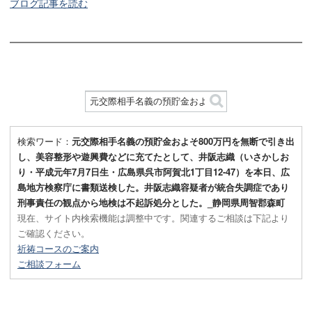
ブログ記事を読む
検索ワード：
元交際相手名義の預貯金およそ800万円を無断で引き出
し、美容整形や遊興費などに充てたとして、井阪志織（いさかしお
り・平成元年7月7日生・広島県呉市阿賀北1丁目12-47）を本日、広
島地方検察庁に書類送検した。井阪志織容疑者が統合失調症であり
刑事責任の観点から地検は不起訴処分とした。_静岡県周智郡森町
現在、サイト内検索機能は調整中です。関連するご相談は下記より
ご確認ください。
祈祷コースのご案内
ご相談フォーム