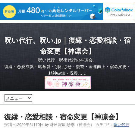
呪い代行、呪い.jp｜復縁・恋愛相談・宿
命変更【神凛会】
呪い代行・呪術代行の神凛会。
復縁・恋愛成就・略奪愛・別れさせ・復讐・金運向上・宿命変更・
精神破壊・呪殺……
復縁・恋愛相談・宿命変更【神凛会】
投稿日:
2020年5月10日
by
珠玖深原 紗季（神凛会）
カテゴリ:
呪い代行