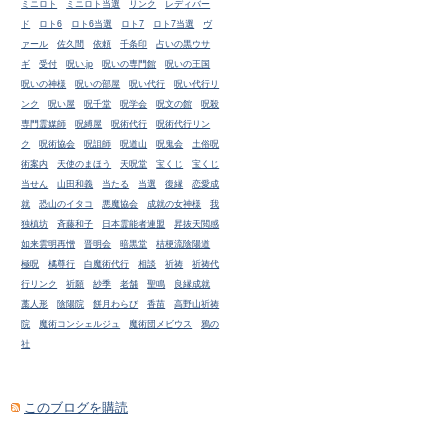
ミニロト
ミニロト当選
リンク
レディバー
ド
ロト6
ロト6当選
ロト7
ロト7当選
ヴ
ァール
佐久間
依頼
千条印
占いの黒ウサ
ギ
受付
呪い.jp
呪いの専門館
呪いの王国
呪いの神様
呪いの部屋
呪い代行
呪い代行リ
ンク
呪い屋
呪千堂
呪学会
呪文の館
呪殺
専門霊媒師
呪縛屋
呪術代行
呪術代行リン
ク
呪術協会
呪詛師
呪道山
呪鬼会
土俗呪
術案内
天使のまほう
天呪堂
宝くじ
宝くじ
当せん
山田和義
当たる
当選
復縁
恋愛成
就
恐山のイタコ
悪魔協会
成就の女神様
我
独槙坊
斉藤和子
日本霊能者連盟
昇抜天閲感
如来雲明再憎
晋明会
暗黒堂
桔梗流陰陽道
極呪
橘尊行
白魔術代行
相談
祈祷
祈祷代
行リンク
祈願
紗季
老舗
聖鳴
良縁成就
藁人形
陰陽院
餅月わらび
香苗
高野山祈祷
院
魔術コンシェルジュ
魔術団メビウス
鴉の
社
このブログを購読