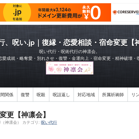
行、呪い.jp｜復縁・恋愛相談・宿命変更【
呪い代行・呪術代行の神凛会。
恋愛成就・略奪愛・別れさせ・復讐・金運向上・宿命変更・精神破壊・
人間関係
復讐
呪殺
呪詛返し
対応地域
所属祈祷師
リ
変更【神凛会】
季（神凛会）
カテゴリ:
呪い代行