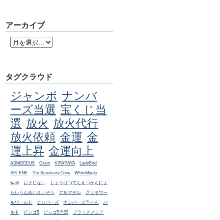
アーカイブ
タグクラウド
ジャンボ
ナンバ
ーズ当選
宝くじ当
選
放火
放火代行
放火依頼
金運
金
運上昇
金運向上
ASMODEUS
Grant
KIRARAYA
LadyBird
SELENE
The Sanctuary Crew
WhiteMagic
wahl
おまじない
しょうばつてんえつかんにょ
らいうんめいさいぞう
アルマデル
グリモワー
ルワールド
ナンバーズ
ナンバーズ当せん
バ
ルド
ビンゴ5
ビンゴ5当選
ブラックメシア