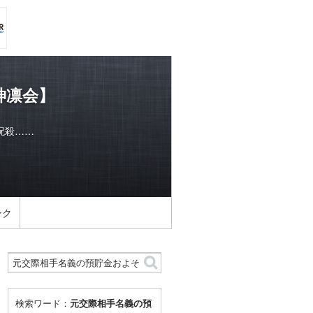
神凛会】
呪殺……
ンク
検索ワード：
元交際相手名義の預