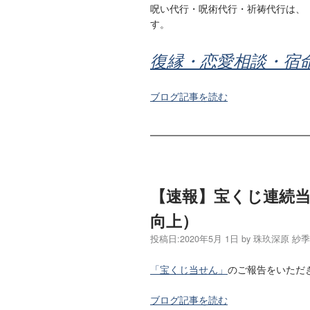
呪い代行・呪術代行・祈祷代行は、
す。
復縁・恋愛相談・宿
ブログ記事を読む
【速報】宝くじ連続
向上）
投稿日:
2020年5月 1日
by
珠玖深原 紗
「宝くじ当せん」
のご報告をいただ
ブログ記事を読む