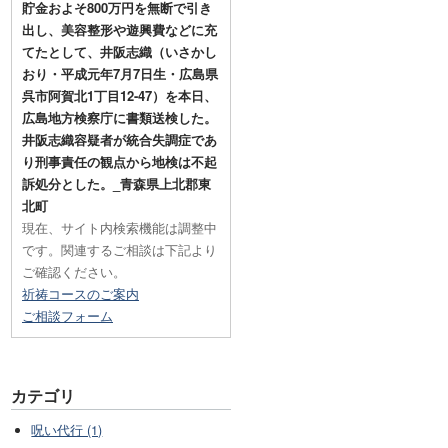
貯金およそ800万円を無断で引き
出し、美容整形や遊興費などに充
てたとして、井阪志織（いさかし
おり・平成元年7月7日生・広島県
呉市阿賀北1丁目12-47）を本日、
広島地方検察庁に書類送検した。
井阪志織容疑者が統合失調症であ
り刑事責任の観点から地検は不起
訴処分とした。_青森県上北郡東
北町
現在、サイト内検索機能は調整中
です。関連するご相談は下記より
ご確認ください。
祈祷コースのご案内
ご相談フォーム
カテゴリ
呪い代行 (1)