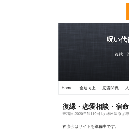
呪い代
復縁・
Home
金運向上
恋愛関係
復縁・恋愛相談・宿命
投稿日:
2020年5月10日
by
珠玖深原 紗
神凛会はサイトを準備中です。