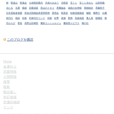
師
呪道山
呪鬼会
土俗呪術案内
天使のまほう
天呪堂
宝くじ
宝くじ当せん
山田和義
当たる
当選
復縁
恋愛成就
恐山のイタコ
悪魔協会
成就の女神様
我独槙坊
斉藤和子
日本霊能者連盟
昇抜天閲感如来雲明再憎
晋明会
暗黒堂
桔梗流陰陽道
極呪
橘尊行
白魔
術代行
相談
祈祷
祈祷代行リンク
祈願
紗季
老舗
聖鳴
良縁成就
藁人形
陰陽院
餅
月わらび
香苗
高野山祈祷院
魔術コンシェルジュ
魔術団メビウス
鴉の社
このブログを購読
Home
金運向上
恋愛関係
人間関係
復讐
呪殺
呪詛返し
対応地域
所属祈祷師
リンク