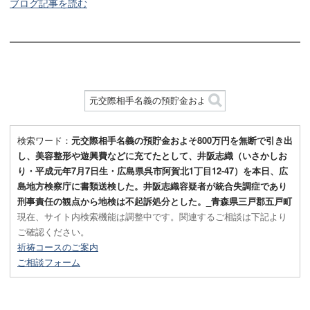
ブログ記事を読む
検索ワード：
元交際相手名義の預貯金およそ800万円を無断で引き出
し、美容整形や遊興費などに充てたとして、井阪志織（いさかしお
り・平成元年7月7日生・広島県呉市阿賀北1丁目12-47）を本日、広
島地方検察庁に書類送検した。井阪志織容疑者が統合失調症であり
刑事責任の観点から地検は不起訴処分とした。_青森県三戸郡五戸町
現在、サイト内検索機能は調整中です。関連するご相談は下記より
ご確認ください。
祈祷コースのご案内
ご相談フォーム