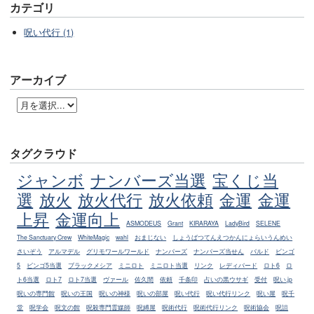
カテゴリ
呪い代行 (1)
アーカイブ
タグクラウド
ジャンボ
ナンバーズ当選
宝くじ当
選
放火
放火代行
放火依頼
金運
金運
上昇
金運向上
ASMODEUS
Grant
KIRARAYA
LadyBird
SELENE
The Sanctuary Crew
WhiteMagic
wahl
おまじない
しょうばつてんえつかんにょらいうんめい
さいぞう
アルマデル
グリモワールワールド
ナンバーズ
ナンバーズ当せん
バルド
ビンゴ
5
ビンゴ5当選
ブラックメシア
ミニロト
ミニロト当選
リンク
レディバード
ロト6
ロ
ト6当選
ロト7
ロト7当選
ヴァール
佐久間
依頼
千条印
占いの黒ウサギ
受付
呪い.jp
呪いの専門館
呪いの王国
呪いの神様
呪いの部屋
呪い代行
呪い代行リンク
呪い屋
呪千
堂
呪学会
呪文の館
呪殺専門霊媒師
呪縛屋
呪術代行
呪術代行リンク
呪術協会
呪詛