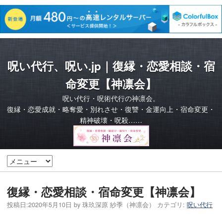
呪い代行、呪い.jp｜復縁・恋愛相談・宿
命変更【神凛会】
呪い代行・呪術代行の神凛会。
復縁・恋愛成就・略奪愛・別れさせ・復讐・金運向上・宿命変更・
精神破壊・呪殺……
復縁・恋愛相談・宿命変更【神凛会】
投稿日:
2020年5月10日
by
珠玖深原 紗季（神凛会）
カテゴリ:
呪い代行