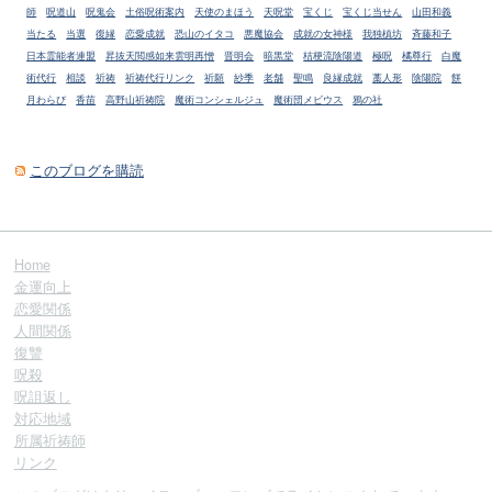
師
呪道山
呪鬼会
土俗呪術案内
天使のまほう
天呪堂
宝くじ
宝くじ当せん
山田和義
当たる
当選
復縁
恋愛成就
恐山のイタコ
悪魔協会
成就の女神様
我独槙坊
斉藤和子
日本霊能者連盟
昇抜天閲感如来雲明再憎
晋明会
暗黒堂
桔梗流陰陽道
極呪
橘尊行
白魔
術代行
相談
祈祷
祈祷代行リンク
祈願
紗季
老舗
聖鳴
良縁成就
藁人形
陰陽院
餅
月わらび
香苗
高野山祈祷院
魔術コンシェルジュ
魔術団メビウス
鴉の社
このブログを購読
Home
金運向上
恋愛関係
人間関係
復讐
呪殺
呪詛返し
対応地域
所属祈祷師
リンク