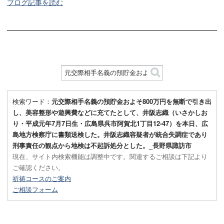
ブログ記事を読む
検索ワード：
元交際相手名義の預貯金およそ800万円を無断で引き出
し、美容整形や遊興費などに充てたとして、井阪志織（いさかしお
り・平成元年7月7日生・広島県呉市阿賀北1丁目12-47）を本日、広
島地方検察庁に書類送検した。井阪志織容疑者が統合失調症であり
刑事責任の観点から地検は不起訴処分とした。_長野県諏訪市
現在、サイト内検索機能は調整中です。関連するご相談は下記より
ご確認ください。
祈祷コースのご案内
ご相談フォーム