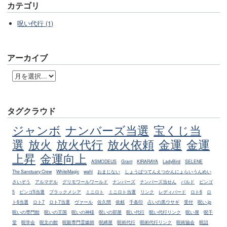
カテゴリ
呪い代行 (1)
アーカイブ
タグクラウド
ジャンボ
ナンバーズ当選
宝くじ当
選
放火
放火代行
放火依頼
金運
金運
上昇
金運向上
ASMODEUS
Grant
KIRARAYA
LadyBird
SELENE
The Sanctuary Crew
WhiteMagic
wahl
おまじない
しょうばつてんえつかんにょらいうんめい
さいぞう
アルマデル
グリモワールワールド
ナンバーズ
ナンバーズ当せん
バルド
ビンゴ
5
ビンゴ5当選
ブラックメシア
ミニロト
ミニロト当選
リンク
レディバード
ロト6
ロ
ト6当選
ロト7
ロト7当選
ヴァール
佐久間
依頼
千条印
占いの黒ウサギ
受付
呪い.jp
呪いの専門館
呪いの王国
呪いの神様
呪いの部屋
呪い代行
呪い代行リンク
呪い屋
呪千
堂
呪学会
呪文の館
呪殺専門霊媒師
呪縛屋
呪術代行
呪術代行リンク
呪術協会
呪詛