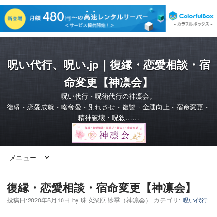
呪い代行、呪い.jp｜復縁・恋愛相談・宿
命変更【神凛会】
呪い代行・呪術代行の神凛会。
復縁・恋愛成就・略奪愛・別れさせ・復讐・金運向上・宿命変更・
精神破壊・呪殺……
復縁・恋愛相談・宿命変更【神凛会】
投稿日:
2020年5月10日
by
珠玖深原 紗季（神凛会）
カテゴリ:
呪い代行