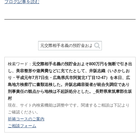
ブログ記事を読む
検索ワード：
元交際相手名義の預貯金およそ800万円を無断で引き出
し、美容整形や遊興費などに充てたとして、井阪志織（いさかしお
り・平成元年7月7日生・広島県呉市阿賀北1丁目12-47）を本日、広
島地方検察庁に書類送検した。井阪志織容疑者が統合失調症であり
刑事責任の観点から地検は不起訴処分とした。_長野県東筑摩郡生坂
村
現在、サイト内検索機能は調整中です。関連するご相談は下記より
ご確認ください。
祈祷コースのご案内
ご相談フォーム