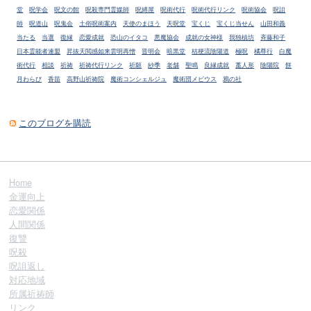
堂
呪学会
呪文の館
呪殺専門霊媒師
呪縛屋
呪術代行
呪術代行リンク
呪術協会
呪詛
師
呪道山
呪鬼会
土俗呪術案内
天使のまほう
天呪堂
宝くじ
宝くじ当せん
山田和義
当たる
当選
復縁
恋愛成就
恐山のイタコ
悪魔協会
成就の女神様
我独槙坊
斉藤和子
日本霊能者連盟
昇抜天閲感如来雲明再憎
晋明会
暗黒堂
桔梗流陰陽道
極呪
橘尊行
白魔
術代行
相談
祈祷
祈祷代行リンク
祈願
紗季
老舗
聖鳴
良縁成就
藁人形
陰陽院
餅
月わらび
香苗
高野山祈祷院
魔術コンシェルジュ
魔術団メビウス
鴉の社
このブログを購読
Home
金運向上
恋愛関係
人間関係
復讐
呪殺
呪詛返し
対応地域
所属祈祷師
リンク