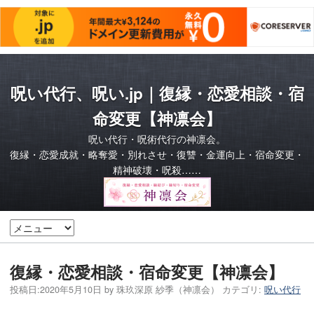
呪い代行、呪い.jp｜復縁・恋愛相談・宿
命変更【神凛会】
呪い代行・呪術代行の神凛会。
復縁・恋愛成就・略奪愛・別れさせ・復讐・金運向上・宿命変更・
精神破壊・呪殺……
復縁・恋愛相談・宿命変更【神凛会】
投稿日:
2020年5月10日
by
珠玖深原 紗季（神凛会）
カテゴリ:
呪い代行