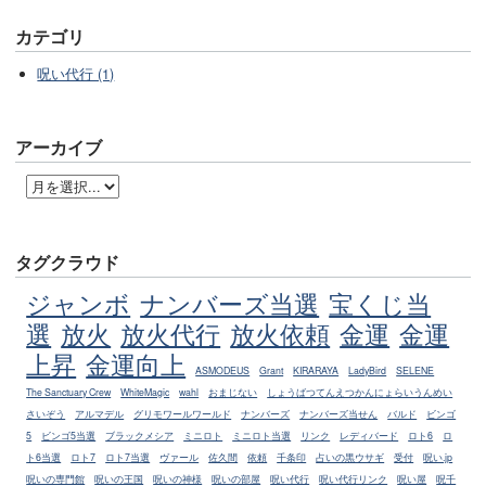
カテゴリ
呪い代行 (1)
アーカイブ
タグクラウド
ジャンボ
ナンバーズ当選
宝くじ当
選
放火
放火代行
放火依頼
金運
金運
上昇
金運向上
ASMODEUS
Grant
KIRARAYA
LadyBird
SELENE
The Sanctuary Crew
WhiteMagic
wahl
おまじない
しょうばつてんえつかんにょらいうんめい
さいぞう
アルマデル
グリモワールワールド
ナンバーズ
ナンバーズ当せん
バルド
ビンゴ
5
ビンゴ5当選
ブラックメシア
ミニロト
ミニロト当選
リンク
レディバード
ロト6
ロ
ト6当選
ロト7
ロト7当選
ヴァール
佐久間
依頼
千条印
占いの黒ウサギ
受付
呪い.jp
呪いの専門館
呪いの王国
呪いの神様
呪いの部屋
呪い代行
呪い代行リンク
呪い屋
呪千