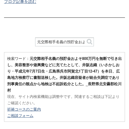
ブログ記事を読む
検索ワード：
元交際相手名義の預貯金およそ800万円を無断で引き出
し、美容整形や遊興費などに充てたとして、井阪志織（いさかしお
り・平成元年7月7日生・広島県呉市阿賀北1丁目12-47）を本日、広
島地方検察庁に書類送検した。井阪志織容疑者が統合失調症であり
刑事責任の観点から地検は不起訴処分とした。_長野県北安曇郡松川
村
現在、サイト内検索機能は調整中です。関連するご相談は下記より
ご確認ください。
祈祷コースのご案内
ご相談フォーム