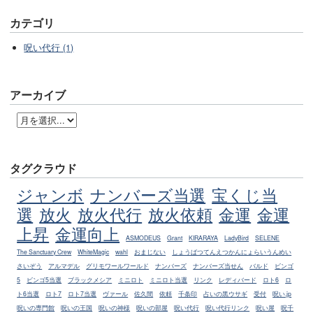
カテゴリ
呪い代行 (1)
アーカイブ
タグクラウド
ジャンボ
ナンバーズ当選
宝くじ当
選
放火
放火代行
放火依頼
金運
金運
上昇
金運向上
ASMODEUS
Grant
KIRARAYA
LadyBird
SELENE
The Sanctuary Crew
WhiteMagic
wahl
おまじない
しょうばつてんえつかんにょらいうんめい
さいぞう
アルマデル
グリモワールワールド
ナンバーズ
ナンバーズ当せん
バルド
ビンゴ
5
ビンゴ5当選
ブラックメシア
ミニロト
ミニロト当選
リンク
レディバード
ロト6
ロ
ト6当選
ロト7
ロト7当選
ヴァール
佐久間
依頼
千条印
占いの黒ウサギ
受付
呪い.jp
呪いの専門館
呪いの王国
呪いの神様
呪いの部屋
呪い代行
呪い代行リンク
呪い屋
呪千