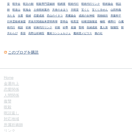
堂
呪学会
呪文の館
呪殺専門霊媒師
呪縛屋
呪術代行
呪術代行リンク
呪術協会
呪詛
師
呪道山
呪鬼会
土俗呪術案内
天使のまほう
天呪堂
宝くじ
宝くじ当せん
山田和義
当たる
当選
復縁
恋愛成就
恐山のイタコ
悪魔協会
成就の女神様
我独槙坊
斉藤和子
日本霊能者連盟
昇抜天閲感如来雲明再憎
晋明会
暗黒堂
桔梗流陰陽道
極呪
橘尊行
白魔
術代行
相談
祈祷
祈祷代行リンク
祈願
紗季
老舗
聖鳴
良縁成就
藁人形
陰陽院
餅
月わらび
香苗
高野山祈祷院
魔術コンシェルジュ
魔術団メビウス
鴉の社
このブログを購読
Home
金運向上
恋愛関係
人間関係
復讐
呪殺
呪詛返し
対応地域
所属祈祷師
リンク