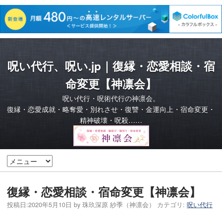
呪い代行、呪い.jp｜復縁・恋愛相談・宿
命変更【神凛会】
呪い代行・呪術代行の神凛会。
復縁・恋愛成就・略奪愛・別れさせ・復讐・金運向上・宿命変更・
精神破壊・呪殺……
復縁・恋愛相談・宿命変更【神凛会】
投稿日:
2020年5月10日
by
珠玖深原 紗季（神凛会）
カテゴリ:
呪い代行