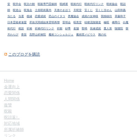
堂
呪学会
呪文の館
呪殺専門霊媒師
呪縛屋
呪術代行
呪術代行リンク
呪術協会
呪詛
師
呪道山
呪鬼会
土俗呪術案内
天使のまほう
天呪堂
宝くじ
宝くじ当せん
山田和義
当たる
当選
復縁
恋愛成就
恐山のイタコ
悪魔協会
成就の女神様
我独槙坊
斉藤和子
日本霊能者連盟
昇抜天閲感如来雲明再憎
晋明会
暗黒堂
桔梗流陰陽道
極呪
橘尊行
白魔
術代行
相談
祈祷
祈祷代行リンク
祈願
紗季
老舗
聖鳴
良縁成就
藁人形
陰陽院
餅
月わらび
香苗
高野山祈祷院
魔術コンシェルジュ
魔術団メビウス
鴉の社
このブログを購読
Home
金運向上
恋愛関係
人間関係
復讐
呪殺
呪詛返し
対応地域
所属祈祷師
リンク