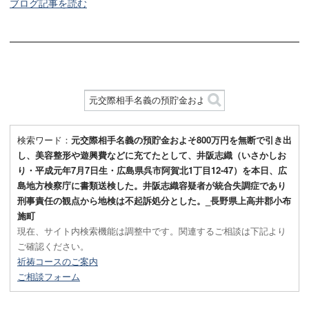
ブログ記事を読む
検索ワード：
元交際相手名義の預貯金およそ800万円を無断で引き出
し、美容整形や遊興費などに充てたとして、井阪志織（いさかしお
り・平成元年7月7日生・広島県呉市阿賀北1丁目12-47）を本日、広
島地方検察庁に書類送検した。井阪志織容疑者が統合失調症であり
刑事責任の観点から地検は不起訴処分とした。_長野県上高井郡小布
施町
現在、サイト内検索機能は調整中です。関連するご相談は下記より
ご確認ください。
祈祷コースのご案内
ご相談フォーム