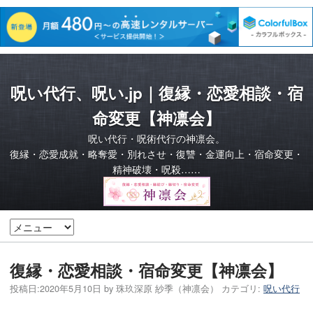
呪い代行、呪い.jp｜復縁・恋愛相談・宿
命変更【神凛会】
呪い代行・呪術代行の神凛会。
復縁・恋愛成就・略奪愛・別れさせ・復讐・金運向上・宿命変更・
精神破壊・呪殺……
復縁・恋愛相談・宿命変更【神凛会】
投稿日:
2020年5月10日
by
珠玖深原 紗季（神凛会）
カテゴリ:
呪い代行