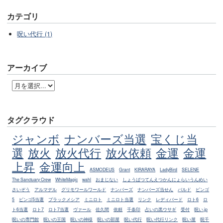
カテゴリ
呪い代行 (1)
アーカイブ
タグクラウド
ジャンボ
ナンバーズ当選
宝くじ当
選
放火
放火代行
放火依頼
金運
金運
上昇
金運向上
ASMODEUS
Grant
KIRARAYA
LadyBird
SELENE
The Sanctuary Crew
WhiteMagic
wahl
おまじない
しょうばつてんえつかんにょらいうんめい
さいぞう
アルマデル
グリモワールワールド
ナンバーズ
ナンバーズ当せん
バルド
ビンゴ
5
ビンゴ5当選
ブラックメシア
ミニロト
ミニロト当選
リンク
レディバード
ロト6
ロ
ト6当選
ロト7
ロト7当選
ヴァール
佐久間
依頼
千条印
占いの黒ウサギ
受付
呪い.jp
呪いの専門館
呪いの王国
呪いの神様
呪いの部屋
呪い代行
呪い代行リンク
呪い屋
呪千