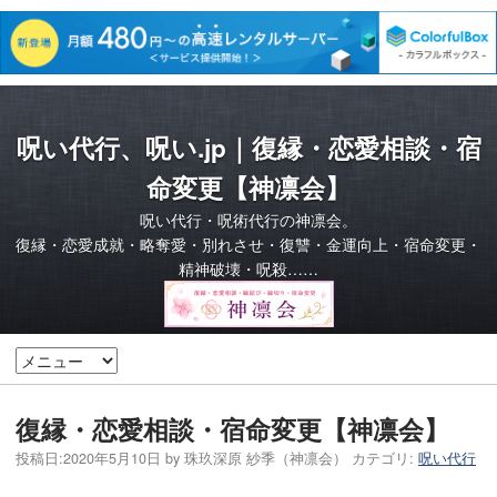
呪い代行、呪い.jp｜復縁・恋愛相談・宿
命変更【神凛会】
呪い代行・呪術代行の神凛会。
復縁・恋愛成就・略奪愛・別れさせ・復讐・金運向上・宿命変更・
精神破壊・呪殺……
復縁・恋愛相談・宿命変更【神凛会】
投稿日:
2020年5月10日
by
珠玖深原 紗季（神凛会）
カテゴリ:
呪い代行