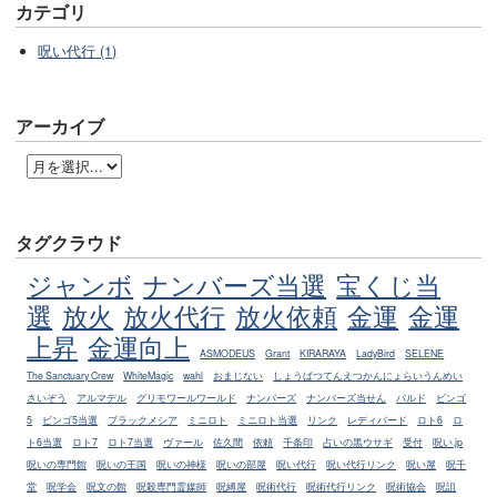
カテゴリ
呪い代行 (1)
アーカイブ
タグクラウド
ジャンボ
ナンバーズ当選
宝くじ当
選
放火
放火代行
放火依頼
金運
金運
上昇
金運向上
ASMODEUS
Grant
KIRARAYA
LadyBird
SELENE
The Sanctuary Crew
WhiteMagic
wahl
おまじない
しょうばつてんえつかんにょらいうんめい
さいぞう
アルマデル
グリモワールワールド
ナンバーズ
ナンバーズ当せん
バルド
ビンゴ
5
ビンゴ5当選
ブラックメシア
ミニロト
ミニロト当選
リンク
レディバード
ロト6
ロ
ト6当選
ロト7
ロト7当選
ヴァール
佐久間
依頼
千条印
占いの黒ウサギ
受付
呪い.jp
呪いの専門館
呪いの王国
呪いの神様
呪いの部屋
呪い代行
呪い代行リンク
呪い屋
呪千
堂
呪学会
呪文の館
呪殺専門霊媒師
呪縛屋
呪術代行
呪術代行リンク
呪術協会
呪詛