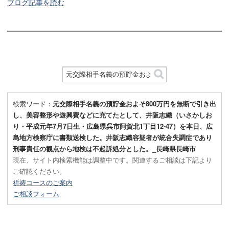
ブログ記事を読む
検索ワード：
元交際相手名義の預貯金およそ800万円を無断で引き出
し、美容整形や遊興費などに充てたとして、井阪志織（いさかしお
り・平成元年7月7日生・広島県呉市阿賀北1丁目12-47）を本日、広
島地方検察庁に書類送検した。井阪志織容疑者が統合失調症であり
刑事責任の観点から地検は不起訴処分とした。_長崎県長崎市
現在、サイト内検索機能は調整中です。関連するご相談は下記より
ご確認ください。
祈祷コースのご案内
ご相談フォーム