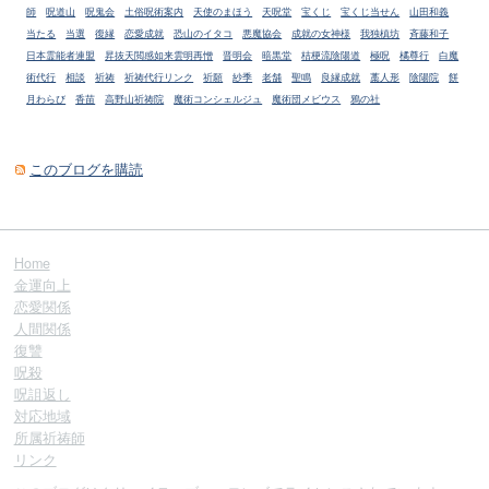
師
呪道山
呪鬼会
土俗呪術案内
天使のまほう
天呪堂
宝くじ
宝くじ当せん
山田和義
当たる
当選
復縁
恋愛成就
恐山のイタコ
悪魔協会
成就の女神様
我独槙坊
斉藤和子
日本霊能者連盟
昇抜天閲感如来雲明再憎
晋明会
暗黒堂
桔梗流陰陽道
極呪
橘尊行
白魔
術代行
相談
祈祷
祈祷代行リンク
祈願
紗季
老舗
聖鳴
良縁成就
藁人形
陰陽院
餅
月わらび
香苗
高野山祈祷院
魔術コンシェルジュ
魔術団メビウス
鴉の社
このブログを購読
Home
金運向上
恋愛関係
人間関係
復讐
呪殺
呪詛返し
対応地域
所属祈祷師
リンク