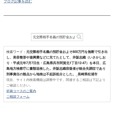
ブログ記事を読む
検索ワード：
元交際相手名義の預貯金およそ800万円を無断で引き出
し、美容整形や遊興費などに充てたとして、井阪志織（いさかしお
り・平成元年7月7日生・広島県呉市阿賀北1丁目12-47）を本日、広
島地方検察庁に書類送検した。井阪志織容疑者が統合失調症であり
刑事責任の観点から地検は不起訴処分とした。_長崎県松浦市
現在、サイト内検索機能は調整中です。関連するご相談は下記より
ご確認ください。
祈祷コースのご案内
ご相談フォーム