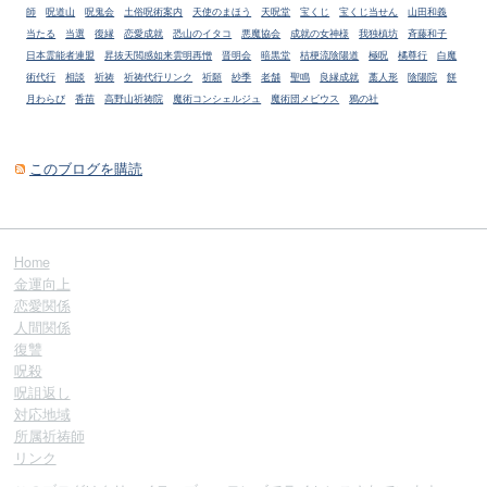
師
呪道山
呪鬼会
土俗呪術案内
天使のまほう
天呪堂
宝くじ
宝くじ当せん
山田和義
当たる
当選
復縁
恋愛成就
恐山のイタコ
悪魔協会
成就の女神様
我独槙坊
斉藤和子
日本霊能者連盟
昇抜天閲感如来雲明再憎
晋明会
暗黒堂
桔梗流陰陽道
極呪
橘尊行
白魔
術代行
相談
祈祷
祈祷代行リンク
祈願
紗季
老舗
聖鳴
良縁成就
藁人形
陰陽院
餅
月わらび
香苗
高野山祈祷院
魔術コンシェルジュ
魔術団メビウス
鴉の社
このブログを購読
Home
金運向上
恋愛関係
人間関係
復讐
呪殺
呪詛返し
対応地域
所属祈祷師
リンク