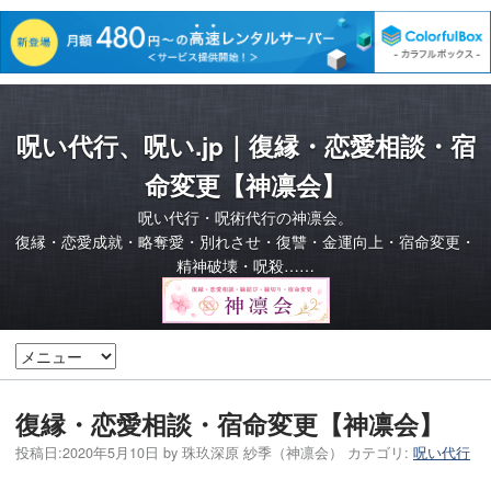
呪い代行、呪い.jp｜復縁・恋愛相談・宿
命変更【神凛会】
呪い代行・呪術代行の神凛会。
復縁・恋愛成就・略奪愛・別れさせ・復讐・金運向上・宿命変更・
精神破壊・呪殺……
復縁・恋愛相談・宿命変更【神凛会】
投稿日:
2020年5月10日
by
珠玖深原 紗季（神凛会）
カテゴリ:
呪い代行