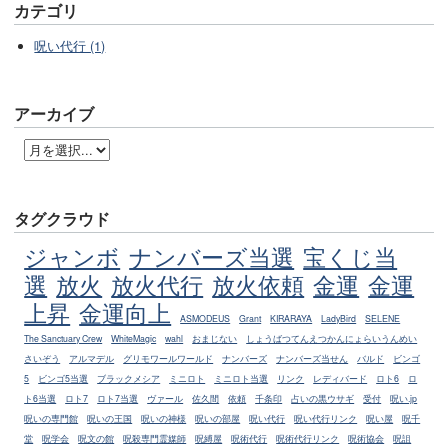
カテゴリ
呪い代行 (1)
アーカイブ
タグクラウド
ジャンボ
ナンバーズ当選
宝くじ当
選
放火
放火代行
放火依頼
金運
金運
上昇
金運向上
ASMODEUS
Grant
KIRARAYA
LadyBird
SELENE
The Sanctuary Crew
WhiteMagic
wahl
おまじない
しょうばつてんえつかんにょらいうんめい
さいぞう
アルマデル
グリモワールワールド
ナンバーズ
ナンバーズ当せん
バルド
ビンゴ
5
ビンゴ5当選
ブラックメシア
ミニロト
ミニロト当選
リンク
レディバード
ロト6
ロ
ト6当選
ロト7
ロト7当選
ヴァール
佐久間
依頼
千条印
占いの黒ウサギ
受付
呪い.jp
呪いの専門館
呪いの王国
呪いの神様
呪いの部屋
呪い代行
呪い代行リンク
呪い屋
呪千
堂
呪学会
呪文の館
呪殺専門霊媒師
呪縛屋
呪術代行
呪術代行リンク
呪術協会
呪詛