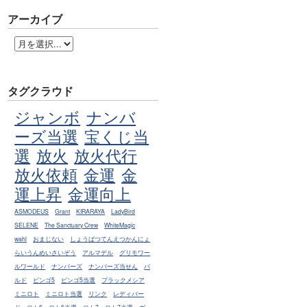
アーカイブ
タグクラウド
ジャンボ
ナンバ
ーズ当選
宝くじ当
選
放火
放火代行
放火依頼
金運
金
運上昇
金運向上
ASMODEUS
Grant
KIRARAYA
LadyBird
SELENE
The Sanctuary Crew
WhiteMagic
wahl
おまじない
しょうばつてんえつかんにょ
らいうんめいさいぞう
アルマデル
グリモワー
ルワールド
ナンバーズ
ナンバーズ当せん
バ
ルド
ビンゴ5
ビンゴ5当選
ブラックメシア
ミニロト
ミニロト当選
リンク
レディバー