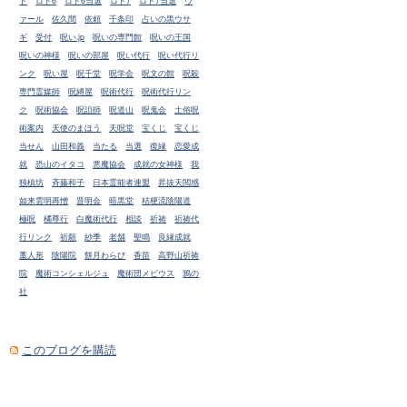
ド
ロト6
ロト6当選
ロト7
ロト7当選
ヴ
ァール
佐久間
依頼
千条印
占いの黒ウサ
ギ
受付
呪い.jp
呪いの専門館
呪いの王国
呪いの神様
呪いの部屋
呪い代行
呪い代行リ
ンク
呪い屋
呪千堂
呪学会
呪文の館
呪殺
専門霊媒師
呪縛屋
呪術代行
呪術代行リン
ク
呪術協会
呪詛師
呪道山
呪鬼会
土俗呪
術案内
天使のまほう
天呪堂
宝くじ
宝くじ
当せん
山田和義
当たる
当選
復縁
恋愛成
就
恐山のイタコ
悪魔協会
成就の女神様
我
独槙坊
斉藤和子
日本霊能者連盟
昇抜天閲感
如来雲明再憎
晋明会
暗黒堂
桔梗流陰陽道
極呪
橘尊行
白魔術代行
相談
祈祷
祈祷代
行リンク
祈願
紗季
老舗
聖鳴
良縁成就
藁人形
陰陽院
餅月わらび
香苗
高野山祈祷
院
魔術コンシェルジュ
魔術団メビウス
鴉の
社
このブログを購読