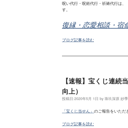
呪い代行・呪術代行・祈祷代行は、
す。
復縁・恋愛相談・宿
ブログ記事を読む
【速報】宝くじ連続
向上）
投稿日:
2020年5月 1日
by
珠玖深原 紗
「宝くじ当せん」
のご報告をいただ
ブログ記事を読む