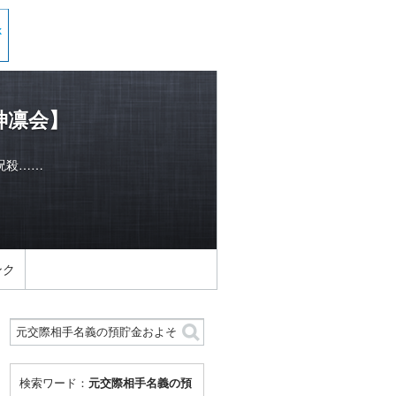
神凛会】
呪殺……
ンク
検索ワード：
元交際相手名義の預