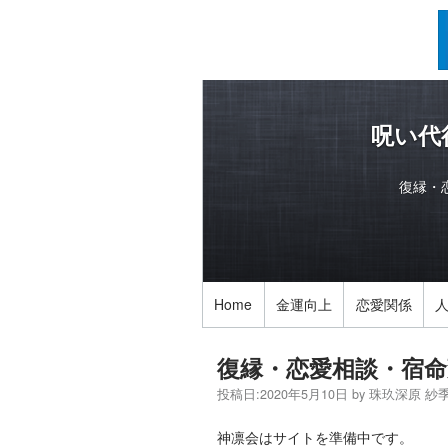
呪い代
復縁・
Home
金運向上
恋愛関係
復縁・恋愛相談・宿命
投稿日:
2020年5月10日
by
珠玖深原 紗
神凛会はサイトを準備中です。