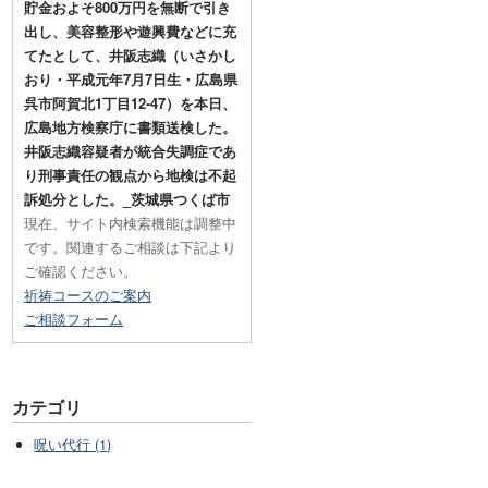
貯金およそ800万円を無断で引き
出し、美容整形や遊興費などに充
てたとして、井阪志織（いさかし
おり・平成元年7月7日生・広島県
呉市阿賀北1丁目12-47）を本日、
広島地方検察庁に書類送検した。
井阪志織容疑者が統合失調症であ
り刑事責任の観点から地検は不起
訴処分とした。_茨城県つくば市
現在、サイト内検索機能は調整中
です。関連するご相談は下記より
ご確認ください。
祈祷コースのご案内
ご相談フォーム
カテゴリ
呪い代行 (1)