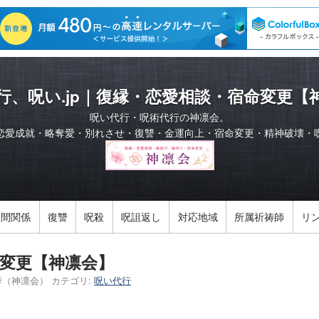
行、呪い.jp｜復縁・恋愛相談・宿命変更【
呪い代行・呪術代行の神凛会。
恋愛成就・略奪愛・別れさせ・復讐・金運向上・宿命変更・精神破壊・
人間関係
復讐
呪殺
呪詛返し
対応地域
所属祈祷師
リ
変更【神凛会】
季（神凛会）
カテゴリ:
呪い代行