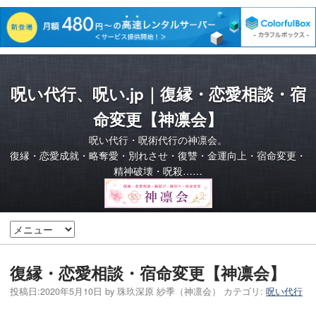
呪い代行、呪い.jp｜復縁・恋愛相談・宿
命変更【神凛会】
呪い代行・呪術代行の神凛会。
復縁・恋愛成就・略奪愛・別れさせ・復讐・金運向上・宿命変更・
精神破壊・呪殺……
復縁・恋愛相談・宿命変更【神凛会】
投稿日:
2020年5月10日
by
珠玖深原 紗季（神凛会）
カテゴリ:
呪い代行