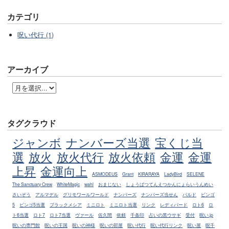
カテゴリ
呪い代行 (1)
アーカイブ
タグクラウド
ジャンボ
ナンバーズ当選
宝くじ当
選
放火
放火代行
放火依頼
金運
金運
上昇
金運向上
ASMODEUS
Grant
KIRARAYA
LadyBird
SELENE
The Sanctuary Crew
WhiteMagic
wahl
おまじない
しょうばつてんえつかんにょらいうんめい
さいぞう
アルマデル
グリモワールワールド
ナンバーズ
ナンバーズ当せん
バルド
ビンゴ
5
ビンゴ5当選
ブラックメシア
ミニロト
ミニロト当選
リンク
レディバード
ロト6
ロ
ト6当選
ロト7
ロト7当選
ヴァール
佐久間
依頼
千条印
占いの黒ウサギ
受付
呪い.jp
呪いの専門館
呪いの王国
呪いの神様
呪いの部屋
呪い代行
呪い代行リンク
呪い屋
呪千