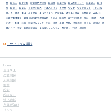
堂
呪学会
呪文の館
呪殺専門霊媒師
呪縛屋
呪術代行
呪術代行リンク
呪術協会
呪詛
師
呪道山
呪鬼会
土俗呪術案内
天使のまほう
天呪堂
宝くじ
宝くじ当せん
山田和義
当たる
当選
復縁
恋愛成就
恐山のイタコ
悪魔協会
成就の女神様
我独槙坊
斉藤和子
日本霊能者連盟
昇抜天閲感如来雲明再憎
晋明会
暗黒堂
桔梗流陰陽道
極呪
橘尊行
白魔
術代行
相談
祈祷
祈祷代行リンク
祈願
紗季
老舗
聖鳴
良縁成就
藁人形
陰陽院
餅
月わらび
香苗
高野山祈祷院
魔術コンシェルジュ
魔術団メビウス
鴉の社
このブログを購読
Home
金運向上
恋愛関係
人間関係
復讐
呪殺
呪詛返し
対応地域
所属祈祷師
リンク