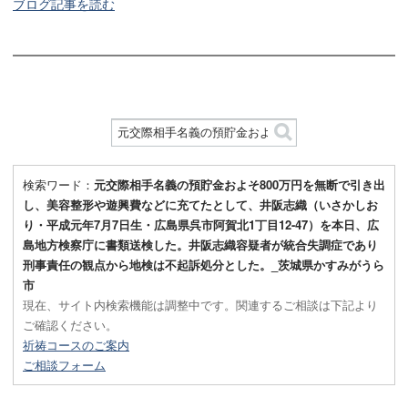
ブログ記事を読む
検索ワード：
元交際相手名義の預貯金およそ800万円を無断で引き出
し、美容整形や遊興費などに充てたとして、井阪志織（いさかしお
り・平成元年7月7日生・広島県呉市阿賀北1丁目12-47）を本日、広
島地方検察庁に書類送検した。井阪志織容疑者が統合失調症であり
刑事責任の観点から地検は不起訴処分とした。_茨城県かすみがうら
市
現在、サイト内検索機能は調整中です。関連するご相談は下記より
ご確認ください。
祈祷コースのご案内
ご相談フォーム