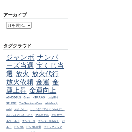
アーカイブ
タグクラウド
ジャンボ
ナンバ
ーズ当選
宝くじ当
選
放火
放火代行
放火依頼
金運
金
運上昇
金運向上
ASMODEUS
Grant
KIRARAYA
LadyBird
SELENE
The Sanctuary Crew
WhiteMagic
wahl
おまじない
しょうばつてんえつかんにょ
らいうんめいさいぞう
アルマデル
グリモワー
ルワールド
ナンバーズ
ナンバーズ当せん
バ
ルド
ビンゴ5
ビンゴ5当選
ブラックメシア