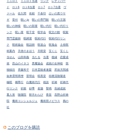
ミニロト
ミニロト当選
リンク
レディバー
ド
ロト6
ロト6当選
ロト7
ロト7当選
ヴ
ァール
佐久間
依頼
千条印
占いの黒ウサ
ギ
受付
呪い.jp
呪いの専門館
呪いの王国
呪いの神様
呪いの部屋
呪い代行
呪い代行リ
ンク
呪い屋
呪千堂
呪学会
呪文の館
呪殺
専門霊媒師
呪縛屋
呪術代行
呪術代行リン
ク
呪術協会
呪詛師
呪道山
呪鬼会
土俗呪
術案内
天使のまほう
天呪堂
宝くじ
宝くじ
当せん
山田和義
当たる
当選
復縁
恋愛成
就
恐山のイタコ
悪魔協会
成就の女神様
我
独槙坊
斉藤和子
日本霊能者連盟
昇抜天閲感
如来雲明再憎
晋明会
暗黒堂
桔梗流陰陽道
極呪
橘尊行
白魔術代行
相談
祈祷
祈祷代
行リンク
祈願
紗季
老舗
聖鳴
良縁成就
藁人形
陰陽院
餅月わらび
香苗
高野山祈祷
院
魔術コンシェルジュ
魔術団メビウス
鴉の
社
このブログを購読