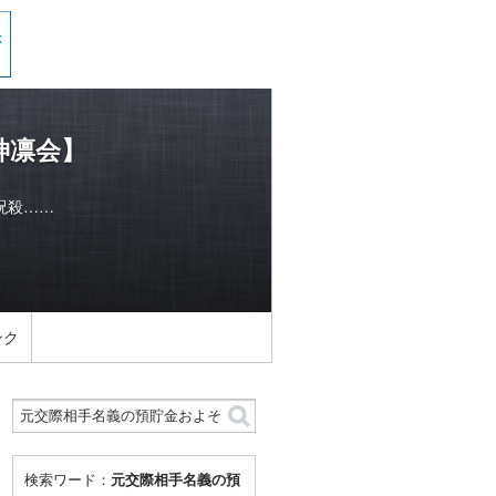
神凛会】
呪殺……
ンク
検索ワード：
元交際相手名義の預