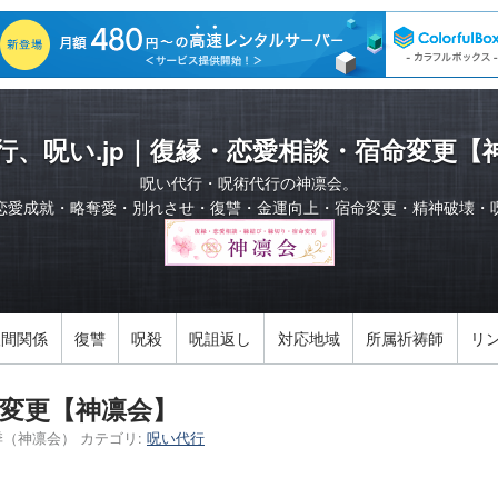
行、呪い.jp｜復縁・恋愛相談・宿命変更【
呪い代行・呪術代行の神凛会。
恋愛成就・略奪愛・別れさせ・復讐・金運向上・宿命変更・精神破壊・
人間関係
復讐
呪殺
呪詛返し
対応地域
所属祈祷師
リ
変更【神凛会】
季（神凛会）
カテゴリ:
呪い代行