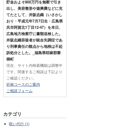
貯金およそ800万円を無断で引き
出し、美容整形や遊興費などに充
てたとして、井阪志織（いさかし
おり・平成元年7月7日生・広島県
呉市阿賀北1丁目12-47）を本日、
広島地方検察庁に書類送検した。
井阪志織容疑者が統合失調症であ
り刑事責任の観点から地検は不起
訴処分とした。_福島県耶麻郡磐
梯町
現在、サイト内検索機能は調整中
です。関連するご相談は下記より
ご確認ください。
祈祷コースのご案内
ご相談フォーム
カテゴリ
呪い代行 (1)