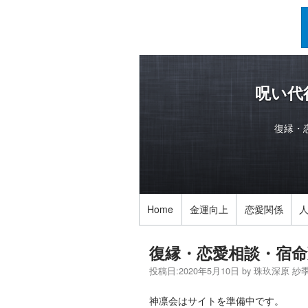
呪い代
復縁・
Home
金運向上
恋愛関係
復縁・恋愛相談・宿命
投稿日:
2020年5月10日
by
珠玖深原 紗
神凛会はサイトを準備中です。