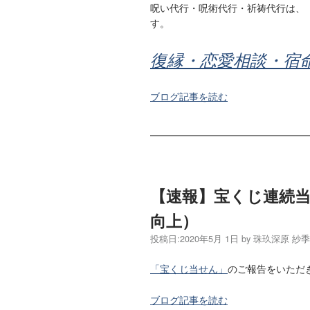
呪い代行・呪術代行・祈祷代行は、
す。
復縁・恋愛相談・宿
ブログ記事を読む
【速報】宝くじ連続
向上）
投稿日:
2020年5月 1日
by
珠玖深原 紗
「宝くじ当せん」
のご報告をいただ
ブログ記事を読む