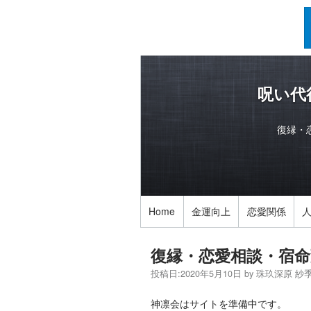
呪い代
復縁・
Home
金運向上
恋愛関係
復縁・恋愛相談・宿命
投稿日:
2020年5月10日
by
珠玖深原 紗
神凛会はサイトを準備中です。