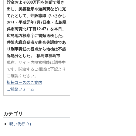
貯金およそ800万円を無断で引き
出し、美容整形や遊興費などに充
てたとして、井阪志織（いさかし
おり・平成元年7月7日生・広島県
呉市阿賀北1丁目12-47）を本日、
広島地方検察庁に書類送検した。
井阪志織容疑者が統合失調症であ
り刑事責任の観点から地検は不起
訴処分とした。_福島県福島市
現在、サイト内検索機能は調整中
です。関連するご相談は下記より
ご確認ください。
祈祷コースのご案内
ご相談フォーム
カテゴリ
呪い代行 (1)