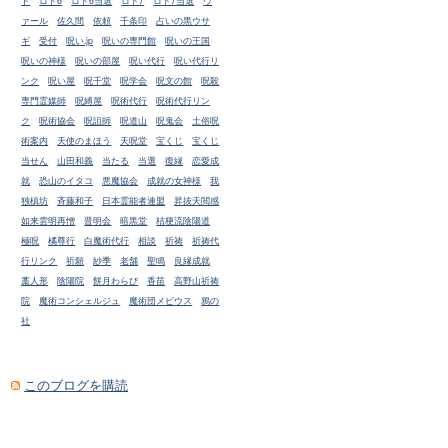
ド
ロト6
ロト6当選
ロト7
ロト7当選
ヴ
ァール
佐久間
依頼
千条印
占いの黒ウサ
ギ
受付
呪い.jp
呪いの専門館
呪いの王国
呪いの神様
呪いの部屋
呪い代行
呪い代行リ
ンク
呪い屋
呪千堂
呪学会
呪文の館
呪殺
専門霊媒師
呪縛屋
呪術代行
呪術代行リン
ク
呪術協会
呪詛師
呪道山
呪鬼会
土俗呪
術案内
天使のまほう
天呪堂
宝くじ
宝くじ
当せん
山田和義
当たる
当選
復縁
恋愛成
就
恐山のイタコ
悪魔協会
成就の女神様
我
独槙坊
斉藤和子
日本霊能者連盟
昇抜天閲感
如来雲明再憎
晋明会
暗黒堂
桔梗流陰陽道
極呪
橘尊行
白魔術代行
相談
祈祷
祈祷代
行リンク
祈願
紗季
老舗
聖鳴
良縁成就
藁人形
陰陽院
餅月わらび
香苗
高野山祈祷
院
魔術コンシェルジュ
魔術団メビウス
鴉の
社
このブログを購読