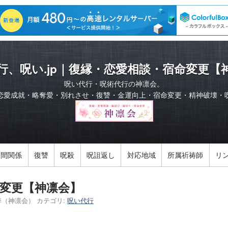
行、呪い.jp｜復縁・恋愛相談・宿命変更【
呪い代行・呪術代行の神凛会。
恋愛成就・略奪愛・別れさせ・復讐・金運向上・宿命変更・精神破壊・
人間関係
復讐
呪殺
呪詛返し
対応地域
所属祈祷師
リ
変更【神凛会】
季（神凛会）
カテゴリ:
呪い代行