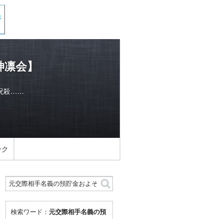
神凛会】
呪殺……
ンク
検索ワード：
元交際相手名義の預