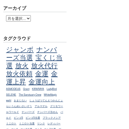
アーカイブ
タグクラウド
ジャンボ
ナンバ
ーズ当選
宝くじ当
選
放火
放火代行
放火依頼
金運
金
運上昇
金運向上
ASMODEUS
Grant
KIRARAYA
LadyBird
SELENE
The Sanctuary Crew
WhiteMagic
wahl
おまじない
しょうばつてんえつかんにょ
らいうんめいさいぞう
アルマデル
グリモワー
ルワールド
ナンバーズ
ナンバーズ当せん
バ
ルド
ビンゴ5
ビンゴ5当選
ブラックメシア
ミニロト
ミニロト当選
リンク
レディバー