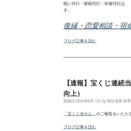
呪い代行・呪術代行・祈祷代行は、
す。
復縁・恋愛相談・宿
ブログ記事を読む
【速報】宝くじ連続
向上）
投稿日:
2020年5月 1日
by
珠玖深原 紗
「宝くじ当せん」
のご報告をいただ
ブログ記事を読む