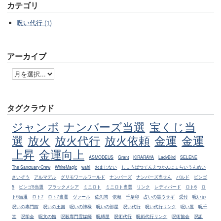
カテゴリ
呪い代行 (1)
アーカイブ
タグクラウド
ジャンボ
ナンバーズ当選
宝くじ当
選
放火
放火代行
放火依頼
金運
金運
上昇
金運向上
ASMODEUS
Grant
KIRARAYA
LadyBird
SELENE
The Sanctuary Crew
WhiteMagic
wahl
おまじない
しょうばつてんえつかんにょらいうんめい
さいぞう
アルマデル
グリモワールワールド
ナンバーズ
ナンバーズ当せん
バルド
ビンゴ
5
ビンゴ5当選
ブラックメシア
ミニロト
ミニロト当選
リンク
レディバード
ロト6
ロ
ト6当選
ロト7
ロト7当選
ヴァール
佐久間
依頼
千条印
占いの黒ウサギ
受付
呪い.jp
呪いの専門館
呪いの王国
呪いの神様
呪いの部屋
呪い代行
呪い代行リンク
呪い屋
呪千
堂
呪学会
呪文の館
呪殺専門霊媒師
呪縛屋
呪術代行
呪術代行リンク
呪術協会
呪詛