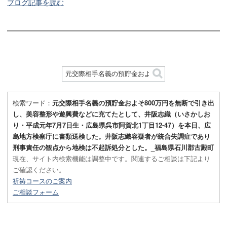
ブログ記事を読む
検索ワード：
元交際相手名義の預貯金およそ800万円を無断で引き出
し、美容整形や遊興費などに充てたとして、井阪志織（いさかしお
り・平成元年7月7日生・広島県呉市阿賀北1丁目12-47）を本日、広
島地方検察庁に書類送検した。井阪志織容疑者が統合失調症であり
刑事責任の観点から地検は不起訴処分とした。_福島県石川郡古殿町
現在、サイト内検索機能は調整中です。関連するご相談は下記より
ご確認ください。
祈祷コースのご案内
ご相談フォーム