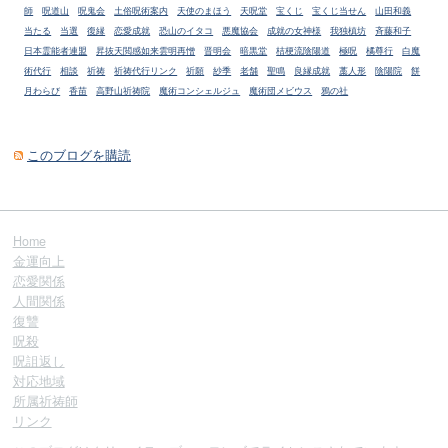
師
呪道山
呪鬼会
土俗呪術案内
天使のまほう
天呪堂
宝くじ
宝くじ当せん
山田和義
当たる
当選
復縁
恋愛成就
恐山のイタコ
悪魔協会
成就の女神様
我独槙坊
斉藤和子
日本霊能者連盟
昇抜天閲感如来雲明再憎
晋明会
暗黒堂
桔梗流陰陽道
極呪
橘尊行
白魔
術代行
相談
祈祷
祈祷代行リンク
祈願
紗季
老舗
聖鳴
良縁成就
藁人形
陰陽院
餅
月わらび
香苗
高野山祈祷院
魔術コンシェルジュ
魔術団メビウス
鴉の社
このブログを購読
Home
金運向上
恋愛関係
人間関係
復讐
呪殺
呪詛返し
対応地域
所属祈祷師
リンク