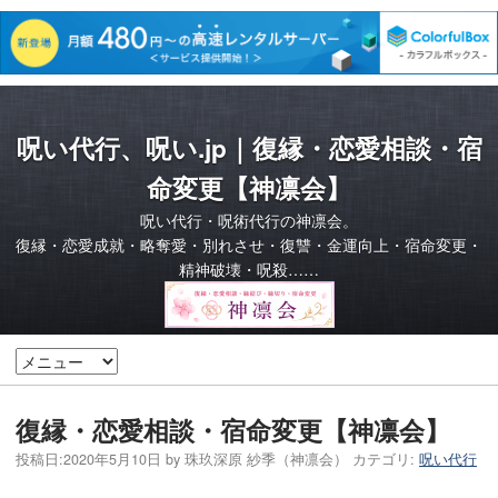
呪い代行、呪い.jp｜復縁・恋愛相談・宿
命変更【神凛会】
呪い代行・呪術代行の神凛会。
復縁・恋愛成就・略奪愛・別れさせ・復讐・金運向上・宿命変更・
精神破壊・呪殺……
復縁・恋愛相談・宿命変更【神凛会】
投稿日:
2020年5月10日
by
珠玖深原 紗季（神凛会）
カテゴリ:
呪い代行