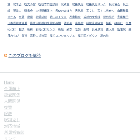
堂
呪学会
呪文の館
呪殺専門霊媒師
呪縛屋
呪術代行
呪術代行リンク
呪術協会
呪詛
師
呪道山
呪鬼会
土俗呪術案内
天使のまほう
天呪堂
宝くじ
宝くじ当せん
山田和義
当たる
当選
復縁
恋愛成就
恐山のイタコ
悪魔協会
成就の女神様
我独槙坊
斉藤和子
日本霊能者連盟
昇抜天閲感如来雲明再憎
晋明会
暗黒堂
桔梗流陰陽道
極呪
橘尊行
白魔
術代行
相談
祈祷
祈祷代行リンク
祈願
紗季
老舗
聖鳴
良縁成就
藁人形
陰陽院
餅
月わらび
香苗
高野山祈祷院
魔術コンシェルジュ
魔術団メビウス
鴉の社
このブログを購読
Home
金運向上
恋愛関係
人間関係
復讐
呪殺
呪詛返し
対応地域
所属祈祷師
リンク