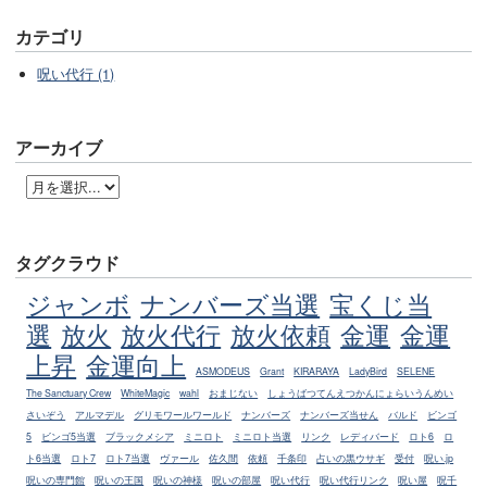
カテゴリ
呪い代行 (1)
アーカイブ
タグクラウド
ジャンボ
ナンバーズ当選
宝くじ当
選
放火
放火代行
放火依頼
金運
金運
上昇
金運向上
ASMODEUS
Grant
KIRARAYA
LadyBird
SELENE
The Sanctuary Crew
WhiteMagic
wahl
おまじない
しょうばつてんえつかんにょらいうんめい
さいぞう
アルマデル
グリモワールワールド
ナンバーズ
ナンバーズ当せん
バルド
ビンゴ
5
ビンゴ5当選
ブラックメシア
ミニロト
ミニロト当選
リンク
レディバード
ロト6
ロ
ト6当選
ロト7
ロト7当選
ヴァール
佐久間
依頼
千条印
占いの黒ウサギ
受付
呪い.jp
呪いの専門館
呪いの王国
呪いの神様
呪いの部屋
呪い代行
呪い代行リンク
呪い屋
呪千