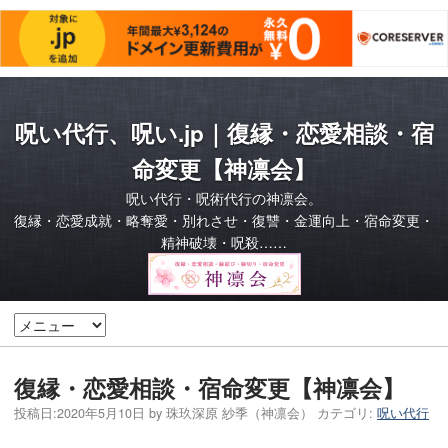
呪い代行、呪い.jp｜復縁・恋愛相談・宿
命変更【神凛会】
呪い代行・呪術代行の神凛会。
復縁・恋愛成就・略奪愛・別れさせ・復讐・金運向上・宿命変更・
精神破壊・呪殺……
復縁・恋愛相談・宿命変更【神凛会】
投稿日:
2020年5月10日
by
珠玖深原 紗季（神凛会）
カテゴリ:
呪い代行