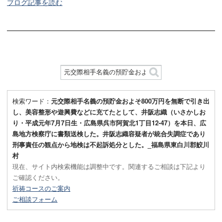
ブログ記事を読む
検索ワード：
元交際相手名義の預貯金およそ800万円を無断で引き出
し、美容整形や遊興費などに充てたとして、井阪志織（いさかしお
り・平成元年7月7日生・広島県呉市阿賀北1丁目12-47）を本日、広
島地方検察庁に書類送検した。井阪志織容疑者が統合失調症であり
刑事責任の観点から地検は不起訴処分とした。_福島県東白川郡鮫川
村
現在、サイト内検索機能は調整中です。関連するご相談は下記より
ご確認ください。
祈祷コースのご案内
ご相談フォーム