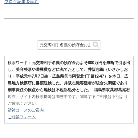
ブログ記事を読む
検索ワード：
元交際相手名義の預貯金およそ800万円を無断で引き出
し、美容整形や遊興費などに充てたとして、井阪志織（いさかしお
り・平成元年7月7日生・広島県呉市阿賀北1丁目12-47）を本日、広
島地方検察庁に書類送検した。井阪志織容疑者が統合失調症であり
刑事責任の観点から地検は不起訴処分とした。_福島県双葉郡葛尾村
現在、サイト内検索機能は調整中です。関連するご相談は下記より
ご確認ください。
祈祷コースのご案内
ご相談フォーム