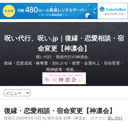
呪い代行、呪い.jp｜復縁・恋愛相談・宿
命変更【神凛会】
呪い代行・呪術代行の神凛会。
復縁・恋愛成就・略奪愛・別れさせ・復讐・金運向上・宿命変更・
精神破壊・呪殺……
復縁・恋愛相談・宿命変更【神凛会】
投稿日:
2020年5月10日
by
珠玖深原 紗季（神凛会）
カテゴリ:
呪い代行