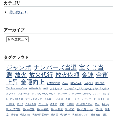
カテゴリ
呪い代行 (1)
アーカイブ
タグクラウド
ジャンボ
ナンバーズ当選
宝くじ当
選
放火
放火代行
放火依頼
金運
金運
上昇
金運向上
ASMODEUS
Grant
KIRARAYA
LadyBird
SELENE
The Sanctuary Crew
WhiteMagic
wahl
おまじない
しょうばつてんえつかんにょらいうんめい
さいぞう
アルマデル
グリモワールワールド
ナンバーズ
ナンバーズ当せん
バルド
ビンゴ
5
ビンゴ5当選
ブラックメシア
ミニロト
ミニロト当選
リンク
レディバード
ロト6
ロ
ト6当選
ロト7
ロト7当選
ヴァール
佐久間
依頼
千条印
占いの黒ウサギ
受付
呪い.jp
呪いの専門館
呪いの王国
呪いの神様
呪いの部屋
呪い代行
呪い代行リンク
呪い屋
呪千
堂
呪学会
呪文の館
呪殺専門霊媒師
呪縛屋
呪術代行
呪術代行リンク
呪術協会
呪詛