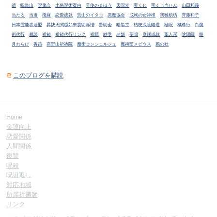
師
呪道山
呪鬼会
土俗呪術案内
天使のまほう
天呪堂
宝くじ
宝くじ当せん
山田和義
当たる
当選
復縁
恋愛成就
恐山のイタコ
悪魔協会
成就の女神様
我独槙坊
斉藤和子
日本霊能者連盟
昇抜天閲感如来雲明再憎
晋明会
暗黒堂
桔梗流陰陽道
極呪
橘尊行
白魔
術代行
相談
祈祷
祈祷代行リンク
祈願
紗季
老舗
聖鳴
良縁成就
藁人形
陰陽院
餅
月わらび
香苗
高野山祈祷院
魔術コンシェルジュ
魔術団メビウス
鴉の社
このブログを購読
Home
金運向上
恋愛関係
人間関係
復讐
呪殺
呪詛返し
対応地域
所属祈祷師
リンク