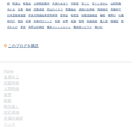
師
呪道山
呪鬼会
土俗呪術案内
天使のまほう
天呪堂
宝くじ
宝くじ当せん
山田和義
当たる
当選
復縁
恋愛成就
恐山のイタコ
悪魔協会
成就の女神様
我独槙坊
斉藤和子
日本霊能者連盟
昇抜天閲感如来雲明再憎
晋明会
暗黒堂
桔梗流陰陽道
極呪
橘尊行
白魔
術代行
相談
祈祷
祈祷代行リンク
祈願
紗季
老舗
聖鳴
良縁成就
藁人形
陰陽院
餅
月わらび
香苗
高野山祈祷院
魔術コンシェルジュ
魔術団メビウス
鴉の社
このブログを購読
Home
金運向上
恋愛関係
人間関係
復讐
呪殺
呪詛返し
対応地域
所属祈祷師
リンク