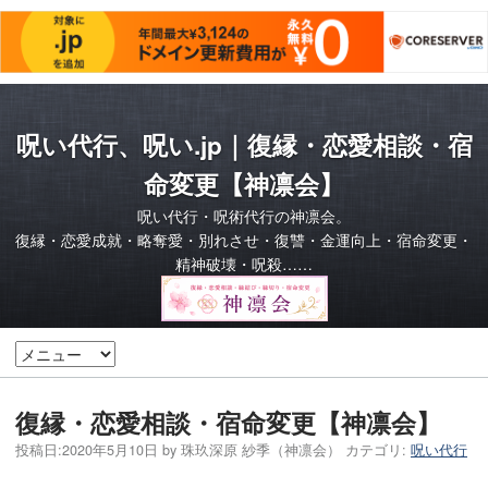
呪い代行、呪い.jp｜復縁・恋愛相談・宿
命変更【神凛会】
呪い代行・呪術代行の神凛会。
復縁・恋愛成就・略奪愛・別れさせ・復讐・金運向上・宿命変更・
精神破壊・呪殺……
復縁・恋愛相談・宿命変更【神凛会】
投稿日:
2020年5月10日
by
珠玖深原 紗季（神凛会）
カテゴリ:
呪い代行