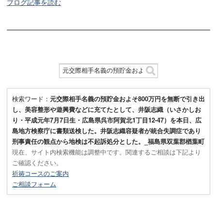
ブログ記事を読む
検索ワード：
元交際相手名義の預貯金およそ800万円を無断で引き出
し、美容整形や遊興費などに充てたとして、井阪志織（いさかしお
り・平成元年7月7日生・広島県呉市阿賀北1丁目12-47）を本日、広
島地方検察庁に書類送検した。井阪志織容疑者が統合失調症であり
刑事責任の観点から地検は不起訴処分とした。_福島県双葉郡楢葉町
現在、サイト内検索機能は調整中です。関連するご相談は下記より
ご確認ください。
祈祷コースのご案内
ご相談フォーム