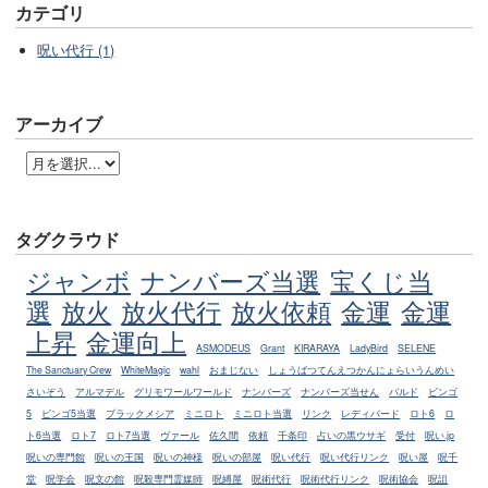
カテゴリ
呪い代行 (1)
アーカイブ
タグクラウド
ジャンボ
ナンバーズ当選
宝くじ当
選
放火
放火代行
放火依頼
金運
金運
上昇
金運向上
ASMODEUS
Grant
KIRARAYA
LadyBird
SELENE
The Sanctuary Crew
WhiteMagic
wahl
おまじない
しょうばつてんえつかんにょらいうんめい
さいぞう
アルマデル
グリモワールワールド
ナンバーズ
ナンバーズ当せん
バルド
ビンゴ
5
ビンゴ5当選
ブラックメシア
ミニロト
ミニロト当選
リンク
レディバード
ロト6
ロ
ト6当選
ロト7
ロト7当選
ヴァール
佐久間
依頼
千条印
占いの黒ウサギ
受付
呪い.jp
呪いの専門館
呪いの王国
呪いの神様
呪いの部屋
呪い代行
呪い代行リンク
呪い屋
呪千
堂
呪学会
呪文の館
呪殺専門霊媒師
呪縛屋
呪術代行
呪術代行リンク
呪術協会
呪詛