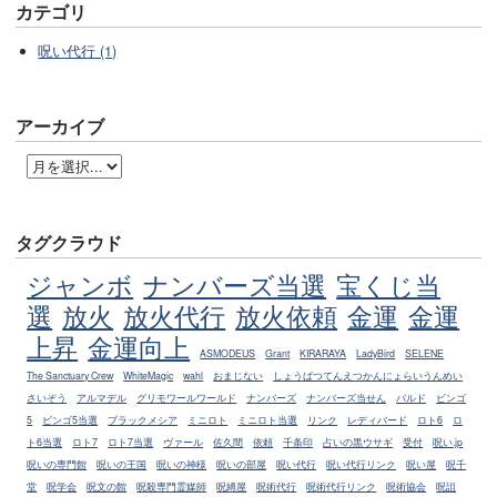
カテゴリ
呪い代行 (1)
アーカイブ
タグクラウド
ジャンボ
ナンバーズ当選
宝くじ当
選
放火
放火代行
放火依頼
金運
金運
上昇
金運向上
ASMODEUS
Grant
KIRARAYA
LadyBird
SELENE
The Sanctuary Crew
WhiteMagic
wahl
おまじない
しょうばつてんえつかんにょらいうんめい
さいぞう
アルマデル
グリモワールワールド
ナンバーズ
ナンバーズ当せん
バルド
ビンゴ
5
ビンゴ5当選
ブラックメシア
ミニロト
ミニロト当選
リンク
レディバード
ロト6
ロ
ト6当選
ロト7
ロト7当選
ヴァール
佐久間
依頼
千条印
占いの黒ウサギ
受付
呪い.jp
呪いの専門館
呪いの王国
呪いの神様
呪いの部屋
呪い代行
呪い代行リンク
呪い屋
呪千
堂
呪学会
呪文の館
呪殺専門霊媒師
呪縛屋
呪術代行
呪術代行リンク
呪術協会
呪詛