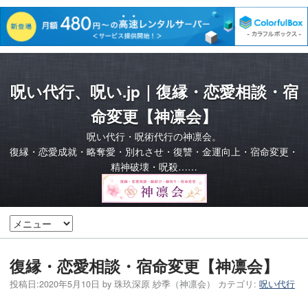
呪い代行、呪い.jp｜復縁・恋愛相談・宿
命変更【神凛会】
呪い代行・呪術代行の神凛会。
復縁・恋愛成就・略奪愛・別れさせ・復讐・金運向上・宿命変更・
精神破壊・呪殺……
復縁・恋愛相談・宿命変更【神凛会】
投稿日:
2020年5月10日
by
珠玖深原 紗季（神凛会）
カテゴリ:
呪い代行