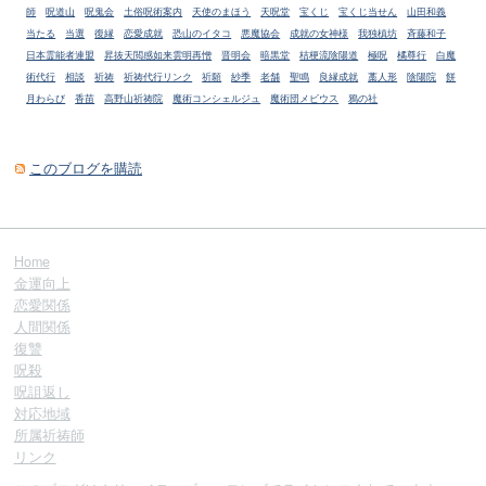
師
呪道山
呪鬼会
土俗呪術案内
天使のまほう
天呪堂
宝くじ
宝くじ当せん
山田和義
当たる
当選
復縁
恋愛成就
恐山のイタコ
悪魔協会
成就の女神様
我独槙坊
斉藤和子
日本霊能者連盟
昇抜天閲感如来雲明再憎
晋明会
暗黒堂
桔梗流陰陽道
極呪
橘尊行
白魔
術代行
相談
祈祷
祈祷代行リンク
祈願
紗季
老舗
聖鳴
良縁成就
藁人形
陰陽院
餅
月わらび
香苗
高野山祈祷院
魔術コンシェルジュ
魔術団メビウス
鴉の社
このブログを購読
Home
金運向上
恋愛関係
人間関係
復讐
呪殺
呪詛返し
対応地域
所属祈祷師
リンク