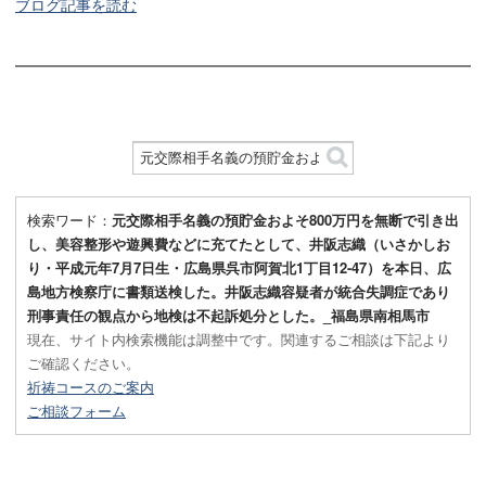
ブログ記事を読む
検索ワード：
元交際相手名義の預貯金およそ800万円を無断で引き出
し、美容整形や遊興費などに充てたとして、井阪志織（いさかしお
り・平成元年7月7日生・広島県呉市阿賀北1丁目12-47）を本日、広
島地方検察庁に書類送検した。井阪志織容疑者が統合失調症であり
刑事責任の観点から地検は不起訴処分とした。_福島県南相馬市
現在、サイト内検索機能は調整中です。関連するご相談は下記より
ご確認ください。
祈祷コースのご案内
ご相談フォーム