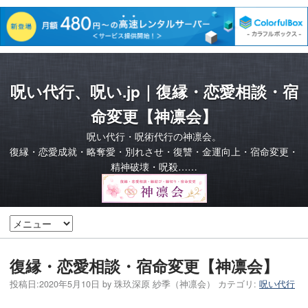
呪い代行、呪い.jp｜復縁・恋愛相談・宿
命変更【神凛会】
呪い代行・呪術代行の神凛会。
復縁・恋愛成就・略奪愛・別れさせ・復讐・金運向上・宿命変更・
精神破壊・呪殺……
復縁・恋愛相談・宿命変更【神凛会】
投稿日:
2020年5月10日
by
珠玖深原 紗季（神凛会）
カテゴリ:
呪い代行