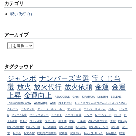
カテゴリ
呪い代行 (1)
アーカイブ
タグクラウド
ジャンボ
ナンバーズ当選
宝くじ当
選
放火
放火代行
放火依頼
金運
金運
上昇
金運向上
ASMODEUS
Grant
KIRARAYA
LadyBird
SELENE
The Sanctuary Crew
WhiteMagic
wahl
おまじない
しょうばつてんえつかんにょらいうんめい
さいぞう
アルマデル
グリモワールワールド
ナンバーズ
ナンバーズ当せん
バルド
ビンゴ
5
ビンゴ5当選
ブラックメシア
ミニロト
ミニロト当選
リンク
レディバード
ロト6
ロ
ト6当選
ロト7
ロト7当選
ヴァール
佐久間
依頼
千条印
占いの黒ウサギ
受付
呪い.jp
呪いの専門館
呪いの王国
呪いの神様
呪いの部屋
呪い代行
呪い代行リンク
呪い屋
呪千
堂
呪学会
呪文の館
呪殺専門霊媒師
呪縛屋
呪術代行
呪術代行リンク
呪術協会
呪詛