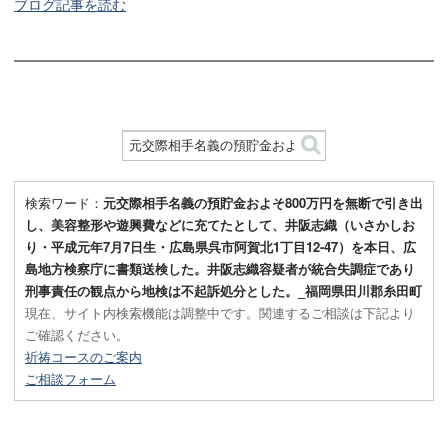
ブログ記事を読む
検索ワード：
元交際相手名義の預貯金およそ800万円を無断で引き出
し、美容整形や遊興費などに充てたとして、井阪志織（いさかしお
り・平成元年7月7日生・広島県呉市阿賀北1丁目12-47）を本日、広
島地方検察庁に書類送検した。井阪志織容疑者が統合失調症であり
刑事責任の観点から地検は不起訴処分とした。_福岡県田川郡糸田町
現在、サイト内検索機能は調整中です。関連するご相談は下記より
ご確認ください。
祈祷コースのご案内
ご相談フォーム