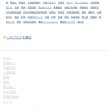
師
呪道山
呪鬼会
土俗呪術案内
天使のまほう
天呪堂
宝くじ
宝くじ当せん
山田和義
当たる
当選
復縁
恋愛成就
恐山のイタコ
悪魔協会
成就の女神様
我独槙坊
斉藤和子
日本霊能者連盟
昇抜天閲感如来雲明再憎
晋明会
暗黒堂
桔梗流陰陽道
極呪
橘尊行
白魔
術代行
相談
祈祷
祈祷代行リンク
祈願
紗季
老舗
聖鳴
良縁成就
藁人形
陰陽院
餅
月わらび
香苗
高野山祈祷院
魔術コンシェルジュ
魔術団メビウス
鴉の社
このブログを購読
Home
金運向上
恋愛関係
人間関係
復讐
呪殺
呪詛返し
対応地域
所属祈祷師
リンク