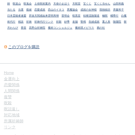
師
呪道山
呪鬼会
土俗呪術案内
天使のまほう
天呪堂
宝くじ
宝くじ当せん
山田和義
当たる
当選
復縁
恋愛成就
恐山のイタコ
悪魔協会
成就の女神様
我独槙坊
斉藤和子
日本霊能者連盟
昇抜天閲感如来雲明再憎
晋明会
暗黒堂
桔梗流陰陽道
極呪
橘尊行
白魔
術代行
相談
祈祷
祈祷代行リンク
祈願
紗季
老舗
聖鳴
良縁成就
藁人形
陰陽院
餅
月わらび
香苗
高野山祈祷院
魔術コンシェルジュ
魔術団メビウス
鴉の社
このブログを購読
Home
金運向上
恋愛関係
人間関係
復讐
呪殺
呪詛返し
対応地域
所属祈祷師
リンク