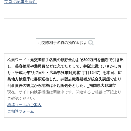
ブログ記事を読む
検索ワード：
元交際相手名義の預貯金およそ800万円を無断で引き出
し、美容整形や遊興費などに充てたとして、井阪志織（いさかしお
り・平成元年7月7日生・広島県呉市阿賀北1丁目12-47）を本日、広
島地方検察庁に書類送検した。井阪志織容疑者が統合失調症であり
刑事責任の観点から地検は不起訴処分とした。_福岡県大野城市
現在、サイト内検索機能は調整中です。関連するご相談は下記より
ご確認ください。
祈祷コースのご案内
ご相談フォーム