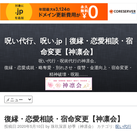
呪い代行、呪い.jp｜復縁・恋愛相談・宿
命変更【神凛会】
呪い代行・呪術代行の神凛会。
復縁・恋愛成就・略奪愛・別れさせ・復讐・金運向上・宿命変更・
精神破壊・呪殺……
復縁・恋愛相談・宿命変更【神凛会】
投稿日:
2020年5月10日
by
珠玖深原 紗季（神凛会）
カテゴリ:
呪い代行