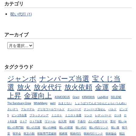
カテゴリ
呪い代行 (1)
アーカイブ
タグクラウド
ジャンボ
ナンバーズ当選
宝くじ当
選
放火
放火代行
放火依頼
金運
金運
上昇
金運向上
ASMODEUS
Grant
KIRARAYA
LadyBird
SELENE
The Sanctuary Crew
WhiteMagic
wahl
おまじない
しょうばつてんえつかんにょらいうんめい
さいぞう
アルマデル
グリモワールワールド
ナンバーズ
ナンバーズ当せん
バルド
ビンゴ
5
ビンゴ5当選
ブラックメシア
ミニロト
ミニロト当選
リンク
レディバード
ロト6
ロ
ト6当選
ロト7
ロト7当選
ヴァール
佐久間
依頼
千条印
占いの黒ウサギ
受付
呪い.jp
呪いの専門館
呪いの王国
呪いの神様
呪いの部屋
呪い代行
呪い代行リンク
呪い屋
呪千
堂
呪学会
呪文の館
呪殺専門霊媒師
呪縛屋
呪術代行
呪術代行リンク
呪術協会
呪詛