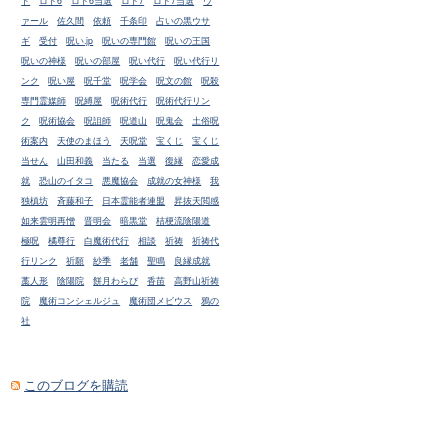
ド
ロト6
ロト6当選
ロト7
ロト7当選
ヴ
ァール
佐久間
依頼
千条印
占いの黒ウサ
ギ
受付
呪い.jp
呪いの専門館
呪いの王国
呪いの神様
呪いの部屋
呪い代行
呪い代行リ
ンク
呪い屋
呪千堂
呪学会
呪文の館
呪殺
専門霊媒師
呪縛屋
呪術代行
呪術代行リン
ク
呪術協会
呪詛師
呪道山
呪鬼会
土俗呪
術案内
天使のまほう
天呪堂
宝くじ
宝くじ
当せん
山田和義
当たる
当選
復縁
恋愛成
就
恐山のイタコ
悪魔協会
成就の女神様
我
独槙坊
斉藤和子
日本霊能者連盟
昇抜天閲感
如来雲明再憎
晋明会
暗黒堂
桔梗流陰陽道
極呪
橘尊行
白魔術代行
相談
祈祷
祈祷代
行リンク
祈願
紗季
老舗
聖鳴
良縁成就
藁人形
陰陽院
餅月わらび
香苗
高野山祈祷
院
魔術コンシェルジュ
魔術団メビウス
鴉の
社
このブログを購読