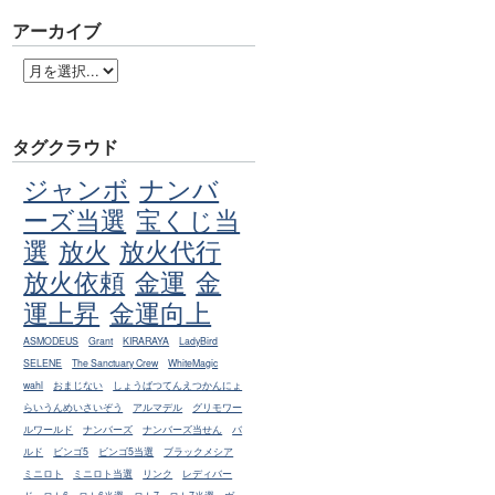
アーカイブ
タグクラウド
ジャンボ
ナンバ
ーズ当選
宝くじ当
選
放火
放火代行
放火依頼
金運
金
運上昇
金運向上
ASMODEUS
Grant
KIRARAYA
LadyBird
SELENE
The Sanctuary Crew
WhiteMagic
wahl
おまじない
しょうばつてんえつかんにょ
らいうんめいさいぞう
アルマデル
グリモワー
ルワールド
ナンバーズ
ナンバーズ当せん
バ
ルド
ビンゴ5
ビンゴ5当選
ブラックメシア
ミニロト
ミニロト当選
リンク
レディバー