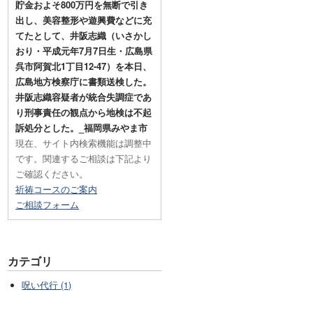
貯金およそ800万円を無断で引き
出し、美容整形や遊興費などに充
てたとして、井阪志織（いさかし
おり・平成元年7月7日生・広島県
呉市阿賀北1丁目12-47）を本日、
広島地方検察庁に書類送検した。
井阪志織容疑者が統合失調症であ
り刑事責任の観点から地検は不起
訴処分とした。_福岡県みやま市
現在、サイト内検索機能は調整中
です。関連するご相談は下記より
ご確認ください。
祈祷コースのご案内
ご相談フォーム
カテゴリ
呪い代行 (1)