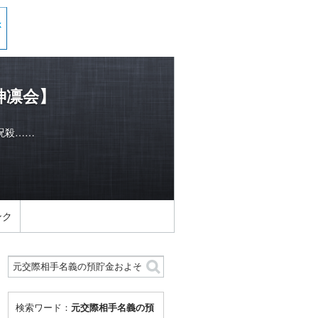
神凛会】
呪殺……
ンク
検索ワード：
元交際相手名義の預