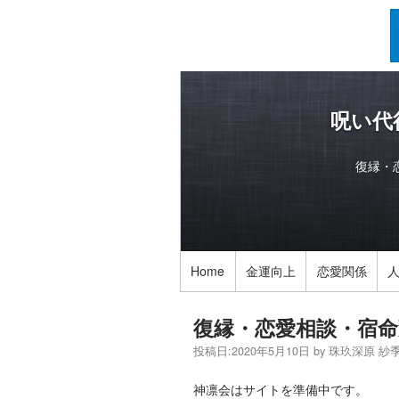
呪い代
復縁・
Home
金運向上
恋愛関係
復縁・恋愛相談・宿命
投稿日:
2020年5月10日
by
珠玖深原 紗
神凛会はサイトを準備中です。