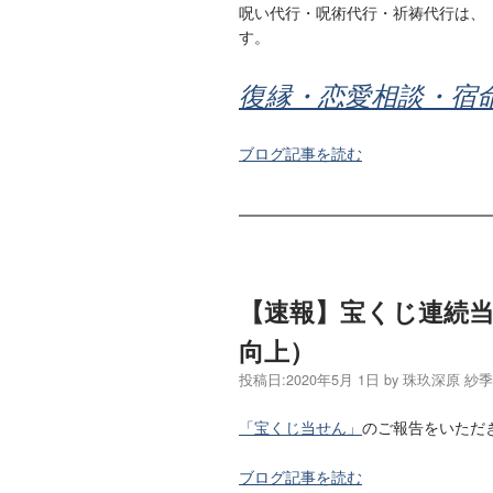
呪い代行・呪術代行・祈祷代行は、
す。
復縁・恋愛相談・宿
ブログ記事を読む
【速報】宝くじ連続
向上）
投稿日:
2020年5月 1日
by
珠玖深原 紗
「宝くじ当せん」
のご報告をいただ
ブログ記事を読む