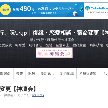
行、呪い.jp｜復縁・恋愛相談・宿命変更【
呪い代行・呪術代行の神凛会。
恋愛成就・略奪愛・別れさせ・復讐・金運向上・宿命変更・精神破壊・
人間関係
復讐
呪殺
呪詛返し
対応地域
所属祈祷師
リ
変更【神凛会】
季（神凛会）
カテゴリ:
呪い代行