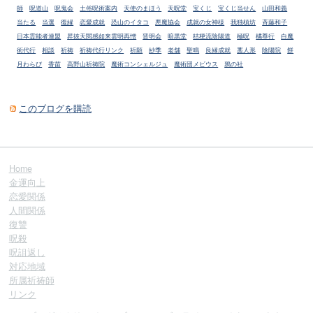
師
呪道山
呪鬼会
土俗呪術案内
天使のまほう
天呪堂
宝くじ
宝くじ当せん
山田和義
当たる
当選
復縁
恋愛成就
恐山のイタコ
悪魔協会
成就の女神様
我独槙坊
斉藤和子
日本霊能者連盟
昇抜天閲感如来雲明再憎
晋明会
暗黒堂
桔梗流陰陽道
極呪
橘尊行
白魔
術代行
相談
祈祷
祈祷代行リンク
祈願
紗季
老舗
聖鳴
良縁成就
藁人形
陰陽院
餅
月わらび
香苗
高野山祈祷院
魔術コンシェルジュ
魔術団メビウス
鴉の社
このブログを購読
Home
金運向上
恋愛関係
人間関係
復讐
呪殺
呪詛返し
対応地域
所属祈祷師
リンク