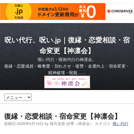
呪い代行、呪い.jp｜復縁・恋愛相談・宿
命変更【神凛会】
呪い代行・呪術代行の神凛会。
復縁・恋愛成就・略奪愛・別れさせ・復讐・金運向上・宿命変更・
精神破壊・呪殺……
復縁・恋愛相談・宿命変更【神凛会】
投稿日:
2020年5月10日
by
珠玖深原 紗季（神凛会）
カテゴリ:
呪い代行