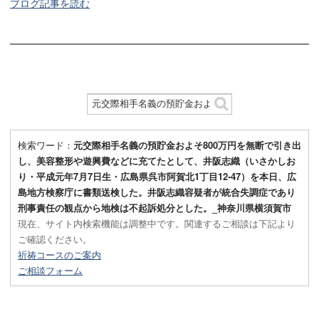
ブログ記事を読む
検索ワード：
元交際相手名義の預貯金およそ800万円を無断で引き出
し、美容整形や遊興費などに充てたとして、井阪志織（いさかしお
り・平成元年7月7日生・広島県呉市阿賀北1丁目12-47）を本日、広
島地方検察庁に書類送検した。井阪志織容疑者が統合失調症であり
刑事責任の観点から地検は不起訴処分とした。_神奈川県横須賀市
現在、サイト内検索機能は調整中です。関連するご相談は下記より
ご確認ください。
祈祷コースのご案内
ご相談フォーム