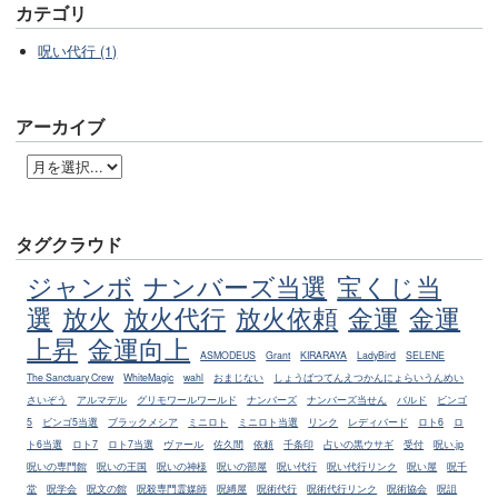
カテゴリ
呪い代行 (1)
アーカイブ
タグクラウド
ジャンボ
ナンバーズ当選
宝くじ当
選
放火
放火代行
放火依頼
金運
金運
上昇
金運向上
ASMODEUS
Grant
KIRARAYA
LadyBird
SELENE
The Sanctuary Crew
WhiteMagic
wahl
おまじない
しょうばつてんえつかんにょらいうんめい
さいぞう
アルマデル
グリモワールワールド
ナンバーズ
ナンバーズ当せん
バルド
ビンゴ
5
ビンゴ5当選
ブラックメシア
ミニロト
ミニロト当選
リンク
レディバード
ロト6
ロ
ト6当選
ロト7
ロト7当選
ヴァール
佐久間
依頼
千条印
占いの黒ウサギ
受付
呪い.jp
呪いの専門館
呪いの王国
呪いの神様
呪いの部屋
呪い代行
呪い代行リンク
呪い屋
呪千
堂
呪学会
呪文の館
呪殺専門霊媒師
呪縛屋
呪術代行
呪術代行リンク
呪術協会
呪詛