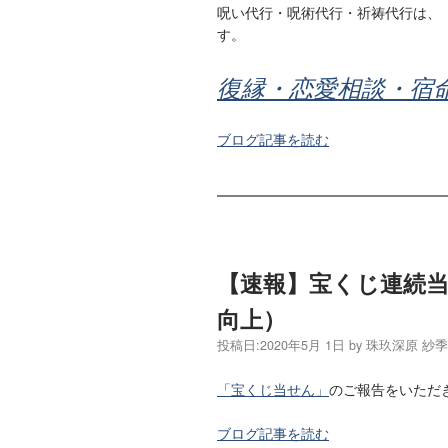
呪い代行・呪術代行・祈祷代行は、
す。
復縁・恋愛相談・宿
ブログ記事を読む
【速報】宝くじ連続
向上）
投稿日:
2020年5月 1日
by
珠玖深原 紗
「宝くじ当せん」
のご報告をいただ
ブログ記事を読む