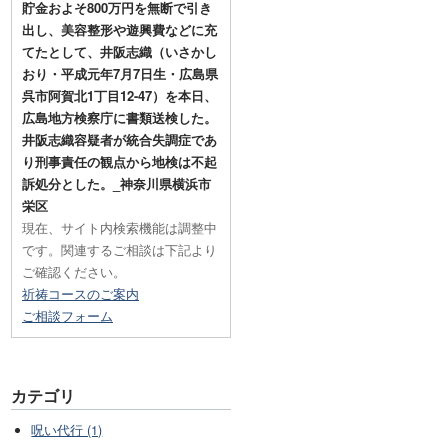
貯金およそ800万円を無断で引き
出し、美容整形や遊興費などに充
てたとして、井阪志織（いさかし
おり・平成元年7月7日生・広島県
呉市阿賀北1丁目12-47）を本日、
広島地方検察庁に書類送検した。
井阪志織容疑者が統合失調症であ
り刑事責任の観点から地検は不起
訴処分とした。_神奈川県横浜市
栄区
現在、サイト内検索機能は調整中
です。関連するご相談は下記より
ご確認ください。
祈祷コースのご案内
ご相談フォーム
カテゴリ
呪い代行 (1)