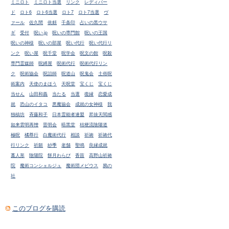
ミニロト
ミニロト当選
リンク
レディバー
ド
ロト6
ロト6当選
ロト7
ロト7当選
ヴ
ァール
佐久間
依頼
千条印
占いの黒ウサ
ギ
受付
呪い.jp
呪いの専門館
呪いの王国
呪いの神様
呪いの部屋
呪い代行
呪い代行リ
ンク
呪い屋
呪千堂
呪学会
呪文の館
呪殺
専門霊媒師
呪縛屋
呪術代行
呪術代行リン
ク
呪術協会
呪詛師
呪道山
呪鬼会
土俗呪
術案内
天使のまほう
天呪堂
宝くじ
宝くじ
当せん
山田和義
当たる
当選
復縁
恋愛成
就
恐山のイタコ
悪魔協会
成就の女神様
我
独槙坊
斉藤和子
日本霊能者連盟
昇抜天閲感
如来雲明再憎
晋明会
暗黒堂
桔梗流陰陽道
極呪
橘尊行
白魔術代行
相談
祈祷
祈祷代
行リンク
祈願
紗季
老舗
聖鳴
良縁成就
藁人形
陰陽院
餅月わらび
香苗
高野山祈祷
院
魔術コンシェルジュ
魔術団メビウス
鴉の
社
このブログを購読