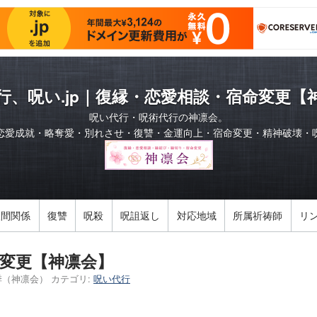
行、呪い.jp｜復縁・恋愛相談・宿命変更【
呪い代行・呪術代行の神凛会。
恋愛成就・略奪愛・別れさせ・復讐・金運向上・宿命変更・精神破壊・
人間関係
復讐
呪殺
呪詛返し
対応地域
所属祈祷師
リ
変更【神凛会】
季（神凛会）
カテゴリ:
呪い代行