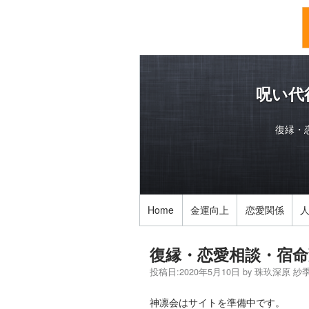
呪い代
復縁・
Home
金運向上
恋愛関係
復縁・恋愛相談・宿命
投稿日:
2020年5月10日
by
珠玖深原 紗
神凛会はサイトを準備中です。