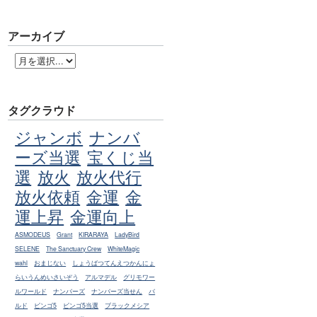
アーカイブ
タグクラウド
ジャンボ
ナンバ
ーズ当選
宝くじ当
選
放火
放火代行
放火依頼
金運
金
運上昇
金運向上
ASMODEUS
Grant
KIRARAYA
LadyBird
SELENE
The Sanctuary Crew
WhiteMagic
wahl
おまじない
しょうばつてんえつかんにょ
らいうんめいさいぞう
アルマデル
グリモワー
ルワールド
ナンバーズ
ナンバーズ当せん
バ
ルド
ビンゴ5
ビンゴ5当選
ブラックメシア