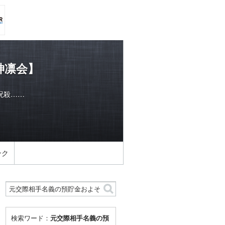
神凛会】
呪殺……
ンク
検索ワード：
元交際相手名義の預