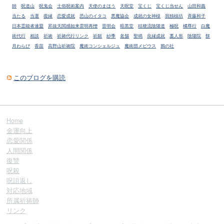
師
呪道山
呪鬼会
土俗呪術案内
天使のまほう
天呪堂
宝くじ
宝くじ当せん
山田和義
当たる
当選
復縁
恋愛成就
恐山のイタコ
悪魔協会
成就の女神様
我独槙坊
斉藤和子
日本霊能者連盟
昇抜天閲感如来雲明再憎
晋明会
暗黒堂
桔梗流陰陽道
極呪
橘尊行
白魔
術代行
相談
祈祷
祈祷代行リンク
祈願
紗季
老舗
聖鳴
良縁成就
藁人形
陰陽院
餅
月わらび
香苗
高野山祈祷院
魔術コンシェルジュ
魔術団メビウス
鴉の社
このブログを購読
Home
金運向上
恋愛関係
人間関係
復讐
呪殺
呪詛返し
対応地域
所属祈祷師
リンク