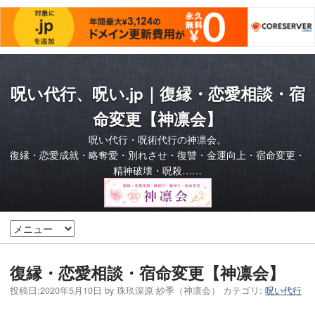
呪い代行、呪い.jp｜復縁・恋愛相談・宿
命変更【神凛会】
呪い代行・呪術代行の神凛会。
復縁・恋愛成就・略奪愛・別れさせ・復讐・金運向上・宿命変更・
精神破壊・呪殺……
復縁・恋愛相談・宿命変更【神凛会】
投稿日:
2020年5月10日
by
珠玖深原 紗季（神凛会）
カテゴリ:
呪い代行