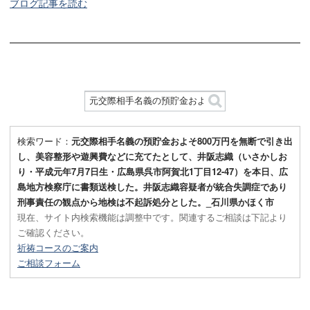
ブログ記事を読む
検索ワード：
元交際相手名義の預貯金およそ800万円を無断で引き出
し、美容整形や遊興費などに充てたとして、井阪志織（いさかしお
り・平成元年7月7日生・広島県呉市阿賀北1丁目12-47）を本日、広
島地方検察庁に書類送検した。井阪志織容疑者が統合失調症であり
刑事責任の観点から地検は不起訴処分とした。_石川県かほく市
現在、サイト内検索機能は調整中です。関連するご相談は下記より
ご確認ください。
祈祷コースのご案内
ご相談フォーム