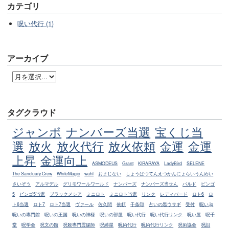
カテゴリ
呪い代行 (1)
アーカイブ
タグクラウド
ジャンボ
ナンバーズ当選
宝くじ当
選
放火
放火代行
放火依頼
金運
金運
上昇
金運向上
ASMODEUS
Grant
KIRARAYA
LadyBird
SELENE
The Sanctuary Crew
WhiteMagic
wahl
おまじない
しょうばつてんえつかんにょらいうんめい
さいぞう
アルマデル
グリモワールワールド
ナンバーズ
ナンバーズ当せん
バルド
ビンゴ
5
ビンゴ5当選
ブラックメシア
ミニロト
ミニロト当選
リンク
レディバード
ロト6
ロ
ト6当選
ロト7
ロト7当選
ヴァール
佐久間
依頼
千条印
占いの黒ウサギ
受付
呪い.jp
呪いの専門館
呪いの王国
呪いの神様
呪いの部屋
呪い代行
呪い代行リンク
呪い屋
呪千
堂
呪学会
呪文の館
呪殺専門霊媒師
呪縛屋
呪術代行
呪術代行リンク
呪術協会
呪詛