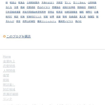
師
呪道山
呪鬼会
土俗呪術案内
天使のまほう
天呪堂
宝くじ
宝くじ当せん
山田和義
当たる
当選
復縁
恋愛成就
恐山のイタコ
悪魔協会
成就の女神様
我独槙坊
斉藤和子
日本霊能者連盟
昇抜天閲感如来雲明再憎
晋明会
暗黒堂
桔梗流陰陽道
極呪
橘尊行
白魔
術代行
相談
祈祷
祈祷代行リンク
祈願
紗季
老舗
聖鳴
良縁成就
藁人形
陰陽院
餅
月わらび
香苗
高野山祈祷院
魔術コンシェルジュ
魔術団メビウス
鴉の社
このブログを購読
Home
金運向上
恋愛関係
人間関係
復讐
呪殺
呪詛返し
対応地域
所属祈祷師
リンク