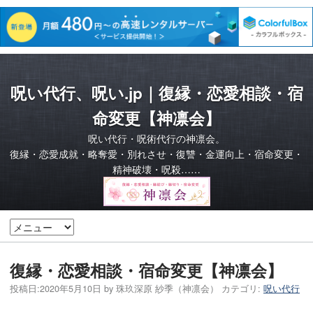
呪い代行、呪い.jp｜復縁・恋愛相談・宿
命変更【神凛会】
呪い代行・呪術代行の神凛会。
復縁・恋愛成就・略奪愛・別れさせ・復讐・金運向上・宿命変更・
精神破壊・呪殺……
復縁・恋愛相談・宿命変更【神凛会】
投稿日:
2020年5月10日
by
珠玖深原 紗季（神凛会）
カテゴリ:
呪い代行