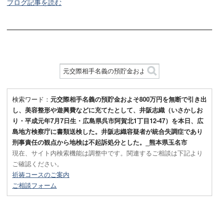
ブログ記事を読む
検索ワード：
元交際相手名義の預貯金およそ800万円を無断で引き出
し、美容整形や遊興費などに充てたとして、井阪志織（いさかしお
り・平成元年7月7日生・広島県呉市阿賀北1丁目12-47）を本日、広
島地方検察庁に書類送検した。井阪志織容疑者が統合失調症であり
刑事責任の観点から地検は不起訴処分とした。_熊本県玉名市
現在、サイト内検索機能は調整中です。関連するご相談は下記より
ご確認ください。
祈祷コースのご案内
ご相談フォーム