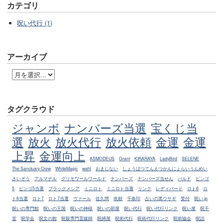
カテゴリ
呪い代行 (1)
アーカイブ
タグクラウド
ジャンボ
ナンバーズ当選
宝くじ当
選
放火
放火代行
放火依頼
金運
金運
上昇
金運向上
ASMODEUS
Grant
KIRARAYA
LadyBird
SELENE
The Sanctuary Crew
WhiteMagic
wahl
おまじない
しょうばつてんえつかんにょらいうんめい
さいぞう
アルマデル
グリモワールワールド
ナンバーズ
ナンバーズ当せん
バルド
ビンゴ
5
ビンゴ5当選
ブラックメシア
ミニロト
ミニロト当選
リンク
レディバード
ロト6
ロ
ト6当選
ロト7
ロト7当選
ヴァール
佐久間
依頼
千条印
占いの黒ウサギ
受付
呪い.jp
呪いの専門館
呪いの王国
呪いの神様
呪いの部屋
呪い代行
呪い代行リンク
呪い屋
呪千
堂
呪学会
呪文の館
呪殺専門霊媒師
呪縛屋
呪術代行
呪術代行リンク
呪術協会
呪詛