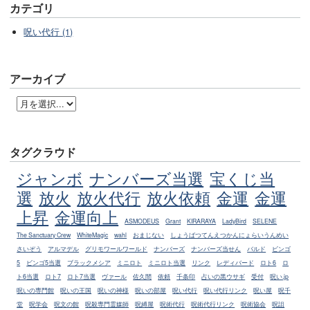
カテゴリ
呪い代行 (1)
アーカイブ
タグクラウド
ジャンボ
ナンバーズ当選
宝くじ当
選
放火
放火代行
放火依頼
金運
金運
上昇
金運向上
ASMODEUS
Grant
KIRARAYA
LadyBird
SELENE
The Sanctuary Crew
WhiteMagic
wahl
おまじない
しょうばつてんえつかんにょらいうんめい
さいぞう
アルマデル
グリモワールワールド
ナンバーズ
ナンバーズ当せん
バルド
ビンゴ
5
ビンゴ5当選
ブラックメシア
ミニロト
ミニロト当選
リンク
レディバード
ロト6
ロ
ト6当選
ロト7
ロト7当選
ヴァール
佐久間
依頼
千条印
占いの黒ウサギ
受付
呪い.jp
呪いの専門館
呪いの王国
呪いの神様
呪いの部屋
呪い代行
呪い代行リンク
呪い屋
呪千
堂
呪学会
呪文の館
呪殺専門霊媒師
呪縛屋
呪術代行
呪術代行リンク
呪術協会
呪詛