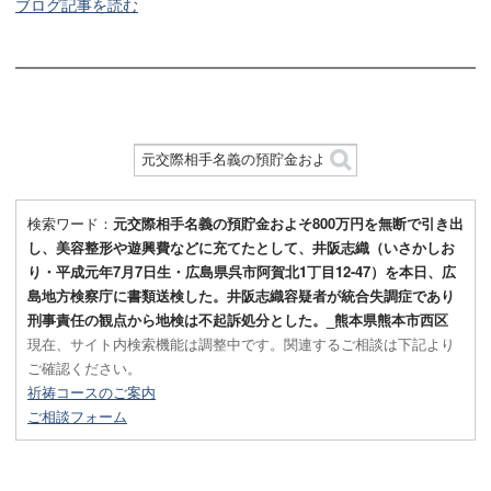
ブログ記事を読む
検索ワード：
元交際相手名義の預貯金およそ800万円を無断で引き出
し、美容整形や遊興費などに充てたとして、井阪志織（いさかしお
り・平成元年7月7日生・広島県呉市阿賀北1丁目12-47）を本日、広
島地方検察庁に書類送検した。井阪志織容疑者が統合失調症であり
刑事責任の観点から地検は不起訴処分とした。_熊本県熊本市西区
現在、サイト内検索機能は調整中です。関連するご相談は下記より
ご確認ください。
祈祷コースのご案内
ご相談フォーム