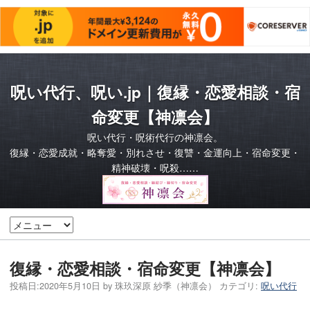
呪い代行、呪い.jp｜復縁・恋愛相談・宿
命変更【神凛会】
呪い代行・呪術代行の神凛会。
復縁・恋愛成就・略奪愛・別れさせ・復讐・金運向上・宿命変更・
精神破壊・呪殺……
復縁・恋愛相談・宿命変更【神凛会】
投稿日:
2020年5月10日
by
珠玖深原 紗季（神凛会）
カテゴリ:
呪い代行