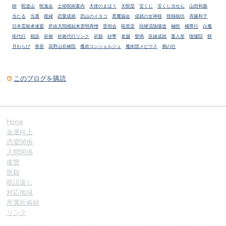
師
呪道山
呪鬼会
土俗呪術案内
天使のまほう
天呪堂
宝くじ
宝くじ当せん
山田和義
当たる
当選
復縁
恋愛成就
恐山のイタコ
悪魔協会
成就の女神様
我独槙坊
斉藤和子
日本霊能者連盟
昇抜天閲感如来雲明再憎
晋明会
暗黒堂
桔梗流陰陽道
極呪
橘尊行
白魔
術代行
相談
祈祷
祈祷代行リンク
祈願
紗季
老舗
聖鳴
良縁成就
藁人形
陰陽院
餅
月わらび
香苗
高野山祈祷院
魔術コンシェルジュ
魔術団メビウス
鴉の社
このブログを購読
Home
金運向上
恋愛関係
人間関係
復讐
呪殺
呪詛返し
対応地域
所属祈祷師
リンク