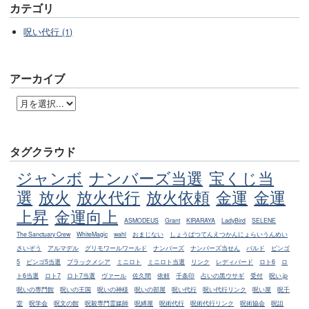
カテゴリ
呪い代行 (1)
アーカイブ
タグクラウド
ジャンボ
ナンバーズ当選
宝くじ当
選
放火
放火代行
放火依頼
金運
金運
上昇
金運向上
ASMODEUS
Grant
KIRARAYA
LadyBird
SELENE
The Sanctuary Crew
WhiteMagic
wahl
おまじない
しょうばつてんえつかんにょらいうんめい
さいぞう
アルマデル
グリモワールワールド
ナンバーズ
ナンバーズ当せん
バルド
ビンゴ
5
ビンゴ5当選
ブラックメシア
ミニロト
ミニロト当選
リンク
レディバード
ロト6
ロ
ト6当選
ロト7
ロト7当選
ヴァール
佐久間
依頼
千条印
占いの黒ウサギ
受付
呪い.jp
呪いの専門館
呪いの王国
呪いの神様
呪いの部屋
呪い代行
呪い代行リンク
呪い屋
呪千
堂
呪学会
呪文の館
呪殺専門霊媒師
呪縛屋
呪術代行
呪術代行リンク
呪術協会
呪詛