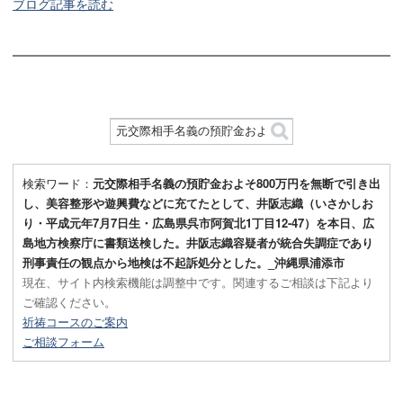
ブログ記事を読む
検索ワード：
元交際相手名義の預貯金およそ800万円を無断で引き出
し、美容整形や遊興費などに充てたとして、井阪志織（いさかしお
り・平成元年7月7日生・広島県呉市阿賀北1丁目12-47）を本日、広
島地方検察庁に書類送検した。井阪志織容疑者が統合失調症であり
刑事責任の観点から地検は不起訴処分とした。_沖縄県浦添市
現在、サイト内検索機能は調整中です。関連するご相談は下記より
ご確認ください。
祈祷コースのご案内
ご相談フォーム