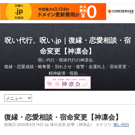
呪い代行、呪い.jp｜復縁・恋愛相談・宿
命変更【神凛会】
呪い代行・呪術代行の神凛会。
復縁・恋愛成就・略奪愛・別れさせ・復讐・金運向上・宿命変更・
精神破壊・呪殺……
復縁・恋愛相談・宿命変更【神凛会】
投稿日:
2020年5月10日
by
珠玖深原 紗季（神凛会）
カテゴリ:
呪い代行