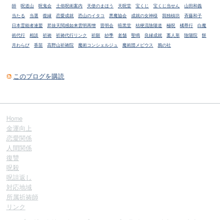
師
呪道山
呪鬼会
土俗呪術案内
天使のまほう
天呪堂
宝くじ
宝くじ当せん
山田和義
当たる
当選
復縁
恋愛成就
恐山のイタコ
悪魔協会
成就の女神様
我独槙坊
斉藤和子
日本霊能者連盟
昇抜天閲感如来雲明再憎
晋明会
暗黒堂
桔梗流陰陽道
極呪
橘尊行
白魔
術代行
相談
祈祷
祈祷代行リンク
祈願
紗季
老舗
聖鳴
良縁成就
藁人形
陰陽院
餅
月わらび
香苗
高野山祈祷院
魔術コンシェルジュ
魔術団メビウス
鴉の社
このブログを購読
Home
金運向上
恋愛関係
人間関係
復讐
呪殺
呪詛返し
対応地域
所属祈祷師
リンク