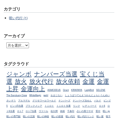
カテゴリ
呪い代行 (1)
アーカイブ
タグクラウド
ジャンボ
ナンバーズ当選
宝くじ当
選
放火
放火代行
放火依頼
金運
金運
上昇
金運向上
ASMODEUS
Grant
KIRARAYA
LadyBird
SELENE
The Sanctuary Crew
WhiteMagic
wahl
おまじない
しょうばつてんえつかんにょらいうんめい
さいぞう
アルマデル
グリモワールワールド
ナンバーズ
ナンバーズ当せん
バルド
ビンゴ
5
ビンゴ5当選
ブラックメシア
ミニロト
ミニロト当選
リンク
レディバード
ロト6
ロ
ト6当選
ロト7
ロト7当選
ヴァール
佐久間
依頼
千条印
占いの黒ウサギ
受付
呪い.jp
呪いの専門館
呪いの王国
呪いの神様
呪いの部屋
呪い代行
呪い代行リンク
呪い屋
呪千