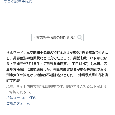
ブログ記事を読む
検索ワード：
元交際相手名義の預貯金およそ800万円を無断で引き出
し、美容整形や遊興費などに充てたとして、井阪志織（いさかしお
り・平成元年7月7日生・広島県呉市阿賀北1丁目12-47）を本日、広
島地方検察庁に書類送検した。井阪志織容疑者が統合失調症であり
刑事責任の観点から地検は不起訴処分とした。_沖縄県八重山郡竹富
町字西表
現在、サイト内検索機能は調整中です。関連するご相談は下記より
ご確認ください。
祈祷コースのご案内
ご相談フォーム