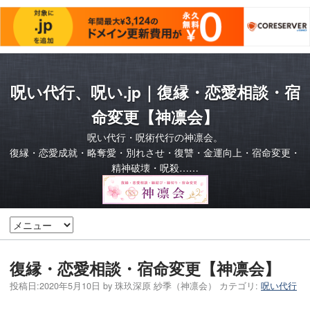
呪い代行、呪い.jp｜復縁・恋愛相談・宿
命変更【神凛会】
呪い代行・呪術代行の神凛会。
復縁・恋愛成就・略奪愛・別れさせ・復讐・金運向上・宿命変更・
精神破壊・呪殺……
復縁・恋愛相談・宿命変更【神凛会】
投稿日:
2020年5月10日
by
珠玖深原 紗季（神凛会）
カテゴリ:
呪い代行