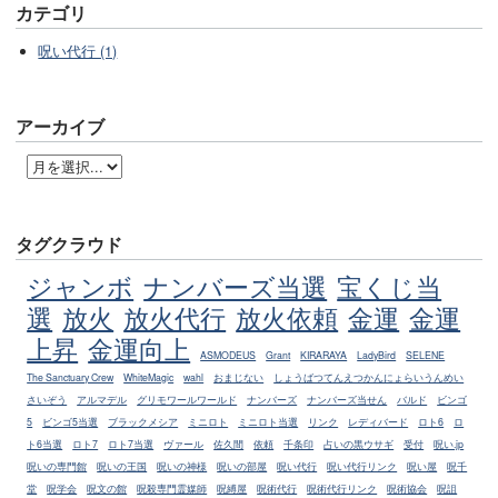
カテゴリ
呪い代行 (1)
アーカイブ
タグクラウド
ジャンボ
ナンバーズ当選
宝くじ当
選
放火
放火代行
放火依頼
金運
金運
上昇
金運向上
ASMODEUS
Grant
KIRARAYA
LadyBird
SELENE
The Sanctuary Crew
WhiteMagic
wahl
おまじない
しょうばつてんえつかんにょらいうんめい
さいぞう
アルマデル
グリモワールワールド
ナンバーズ
ナンバーズ当せん
バルド
ビンゴ
5
ビンゴ5当選
ブラックメシア
ミニロト
ミニロト当選
リンク
レディバード
ロト6
ロ
ト6当選
ロト7
ロト7当選
ヴァール
佐久間
依頼
千条印
占いの黒ウサギ
受付
呪い.jp
呪いの専門館
呪いの王国
呪いの神様
呪いの部屋
呪い代行
呪い代行リンク
呪い屋
呪千
堂
呪学会
呪文の館
呪殺専門霊媒師
呪縛屋
呪術代行
呪術代行リンク
呪術協会
呪詛