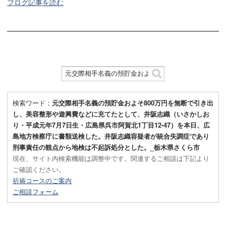
ブログ記事を読む
検索ワード：
元交際相手名義の預貯金およそ800万円を無断で引き出
し、美容整形や遊興費などに充てたとして、井阪志織（いさかしお
り・平成元年7月7日生・広島県呉市阿賀北1丁目12-47）を本日、広
島地方検察庁に書類送検した。井阪志織容疑者が統合失調症であり
刑事責任の観点から地検は不起訴処分とした。_栃木県さくら市
現在、サイト内検索機能は調整中です。関連するご相談は下記より
ご確認ください。
祈祷コースのご案内
ご相談フォーム