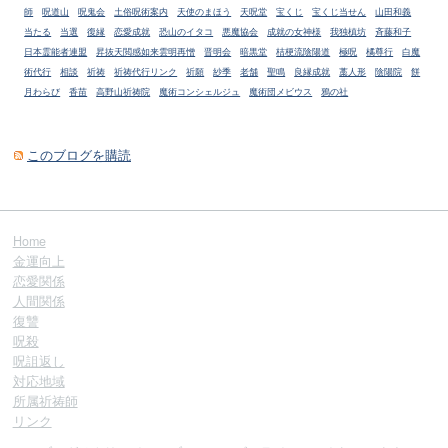
師
呪道山
呪鬼会
土俗呪術案内
天使のまほう
天呪堂
宝くじ
宝くじ当せん
山田和義
当たる
当選
復縁
恋愛成就
恐山のイタコ
悪魔協会
成就の女神様
我独槙坊
斉藤和子
日本霊能者連盟
昇抜天閲感如来雲明再憎
晋明会
暗黒堂
桔梗流陰陽道
極呪
橘尊行
白魔
術代行
相談
祈祷
祈祷代行リンク
祈願
紗季
老舗
聖鳴
良縁成就
藁人形
陰陽院
餅
月わらび
香苗
高野山祈祷院
魔術コンシェルジュ
魔術団メビウス
鴉の社
このブログを購読
Home
金運向上
恋愛関係
人間関係
復讐
呪殺
呪詛返し
対応地域
所属祈祷師
リンク