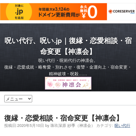
呪い代行、呪い.jp｜復縁・恋愛相談・宿
命変更【神凛会】
呪い代行・呪術代行の神凛会。
復縁・恋愛成就・略奪愛・別れさせ・復讐・金運向上・宿命変更・
精神破壊・呪殺……
復縁・恋愛相談・宿命変更【神凛会】
投稿日:
2020年5月10日
by
珠玖深原 紗季（神凛会）
カテゴリ:
呪い代行