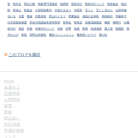
堂
呪学会
呪文の館
呪殺専門霊媒師
呪縛屋
呪術代行
呪術代行リンク
呪術協会
呪詛
師
呪道山
呪鬼会
土俗呪術案内
天使のまほう
天呪堂
宝くじ
宝くじ当せん
山田和義
当たる
当選
復縁
恋愛成就
恐山のイタコ
悪魔協会
成就の女神様
我独槙坊
斉藤和子
日本霊能者連盟
昇抜天閲感如来雲明再憎
晋明会
暗黒堂
桔梗流陰陽道
極呪
橘尊行
白魔
術代行
相談
祈祷
祈祷代行リンク
祈願
紗季
老舗
聖鳴
良縁成就
藁人形
陰陽院
餅
月わらび
香苗
高野山祈祷院
魔術コンシェルジュ
魔術団メビウス
鴉の社
このブログを購読
Home
金運向上
恋愛関係
人間関係
復讐
呪殺
呪詛返し
対応地域
所属祈祷師
リンク