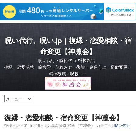
呪い代行、呪い.jp｜復縁・恋愛相談・宿
命変更【神凛会】
呪い代行・呪術代行の神凛会。
復縁・恋愛成就・略奪愛・別れさせ・復讐・金運向上・宿命変更・
精神破壊・呪殺……
復縁・恋愛相談・宿命変更【神凛会】
投稿日:
2020年5月10日
by
珠玖深原 紗季（神凛会）
カテゴリ:
呪い代行