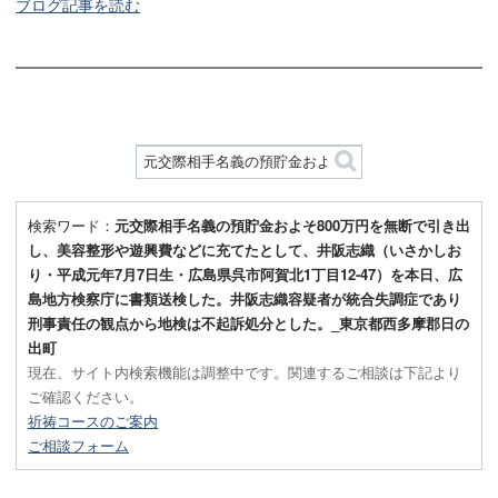
ブログ記事を読む
検索ワード：
元交際相手名義の預貯金およそ800万円を無断で引き出
し、美容整形や遊興費などに充てたとして、井阪志織（いさかしお
り・平成元年7月7日生・広島県呉市阿賀北1丁目12-47）を本日、広
島地方検察庁に書類送検した。井阪志織容疑者が統合失調症であり
刑事責任の観点から地検は不起訴処分とした。_東京都西多摩郡日の
出町
現在、サイト内検索機能は調整中です。関連するご相談は下記より
ご確認ください。
祈祷コースのご案内
ご相談フォーム