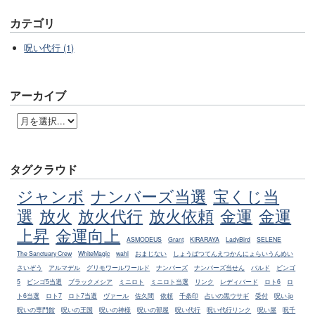
カテゴリ
呪い代行 (1)
アーカイブ
タグクラウド
ジャンボ
ナンバーズ当選
宝くじ当
選
放火
放火代行
放火依頼
金運
金運
上昇
金運向上
ASMODEUS
Grant
KIRARAYA
LadyBird
SELENE
The Sanctuary Crew
WhiteMagic
wahl
おまじない
しょうばつてんえつかんにょらいうんめい
さいぞう
アルマデル
グリモワールワールド
ナンバーズ
ナンバーズ当せん
バルド
ビンゴ
5
ビンゴ5当選
ブラックメシア
ミニロト
ミニロト当選
リンク
レディバード
ロト6
ロ
ト6当選
ロト7
ロト7当選
ヴァール
佐久間
依頼
千条印
占いの黒ウサギ
受付
呪い.jp
呪いの専門館
呪いの王国
呪いの神様
呪いの部屋
呪い代行
呪い代行リンク
呪い屋
呪千