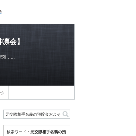
神凛会】
呪殺……
ンク
検索ワード：
元交際相手名義の預