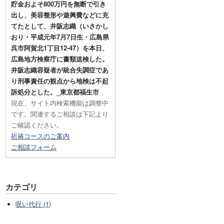
貯金およそ800万円を無断で引き
出し、美容整形や遊興費などに充
てたとして、井阪志織（いさかし
おり・平成元年7月7日生・広島県
呉市阿賀北1丁目12-47）を本日、
広島地方検察庁に書類送検した。
井阪志織容疑者が統合失調症であ
り刑事責任の観点から地検は不起
訴処分とした。_東京都福生市
現在、サイト内検索機能は調整中
です。関連するご相談は下記より
ご確認ください。
祈祷コースのご案内
ご相談フォーム
カテゴリ
呪い代行 (1)