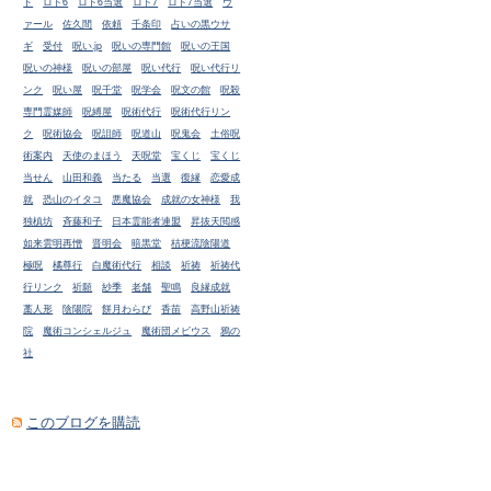
ド
ロト6
ロト6当選
ロト7
ロト7当選
ヴ
ァール
佐久間
依頼
千条印
占いの黒ウサ
ギ
受付
呪い.jp
呪いの専門館
呪いの王国
呪いの神様
呪いの部屋
呪い代行
呪い代行リ
ンク
呪い屋
呪千堂
呪学会
呪文の館
呪殺
専門霊媒師
呪縛屋
呪術代行
呪術代行リン
ク
呪術協会
呪詛師
呪道山
呪鬼会
土俗呪
術案内
天使のまほう
天呪堂
宝くじ
宝くじ
当せん
山田和義
当たる
当選
復縁
恋愛成
就
恐山のイタコ
悪魔協会
成就の女神様
我
独槙坊
斉藤和子
日本霊能者連盟
昇抜天閲感
如来雲明再憎
晋明会
暗黒堂
桔梗流陰陽道
極呪
橘尊行
白魔術代行
相談
祈祷
祈祷代
行リンク
祈願
紗季
老舗
聖鳴
良縁成就
藁人形
陰陽院
餅月わらび
香苗
高野山祈祷
院
魔術コンシェルジュ
魔術団メビウス
鴉の
社
このブログを購読