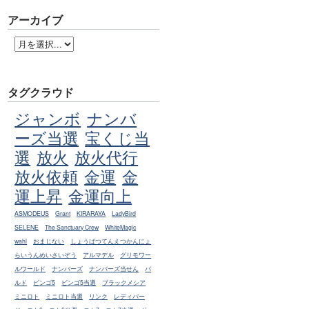
アーカイブ
タグクラウド
ジャンボ
ナンバ
ーズ当選
宝くじ当
選
放火
放火代行
放火依頼
金運
金
運上昇
金運向上
ASMODEUS
Grant
KIRARAYA
LadyBird
SELENE
The Sanctuary Crew
WhiteMagic
wahl
おまじない
しょうばつてんえつかんにょ
らいうんめいさいぞう
アルマデル
グリモワー
ルワールド
ナンバーズ
ナンバーズ当せん
バ
ルド
ビンゴ5
ビンゴ5当選
ブラックメシア
ミニロト
ミニロト当選
リンク
レディバー