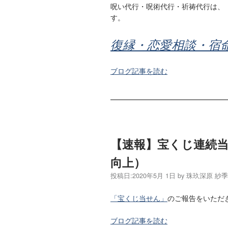
呪い代行・呪術代行・祈祷代行は、
す。
復縁・恋愛相談・宿
ブログ記事を読む
【速報】宝くじ連続
向上）
投稿日:
2020年5月 1日
by
珠玖深原 紗
「宝くじ当せん」
のご報告をいただ
ブログ記事を読む