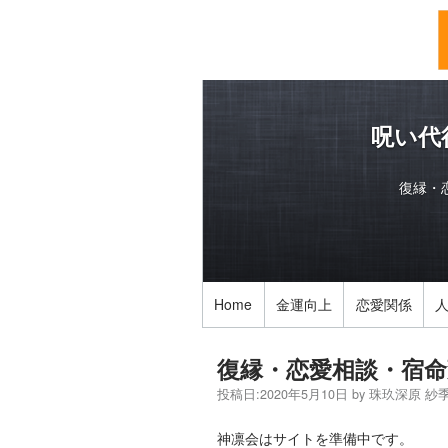
呪い代
復縁・
Home
金運向上
恋愛関係
復縁・恋愛相談・宿命
投稿日:
2020年5月10日
by
珠玖深原 紗
神凛会はサイトを準備中です。