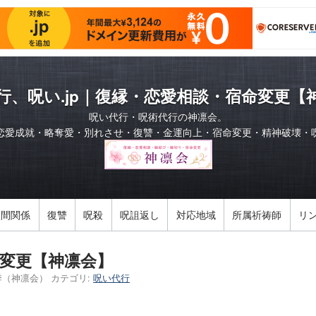
行、呪い.jp｜復縁・恋愛相談・宿命変更【
呪い代行・呪術代行の神凛会。
恋愛成就・略奪愛・別れさせ・復讐・金運向上・宿命変更・精神破壊・
人間関係
復讐
呪殺
呪詛返し
対応地域
所属祈祷師
リ
変更【神凛会】
季（神凛会）
カテゴリ:
呪い代行