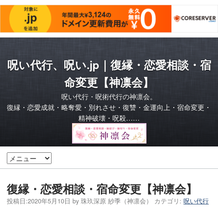
呪い代行、呪い.jp｜復縁・恋愛相談・宿
命変更【神凛会】
呪い代行・呪術代行の神凛会。
復縁・恋愛成就・略奪愛・別れさせ・復讐・金運向上・宿命変更・
精神破壊・呪殺……
復縁・恋愛相談・宿命変更【神凛会】
投稿日:
2020年5月10日
by
珠玖深原 紗季（神凛会）
カテゴリ:
呪い代行