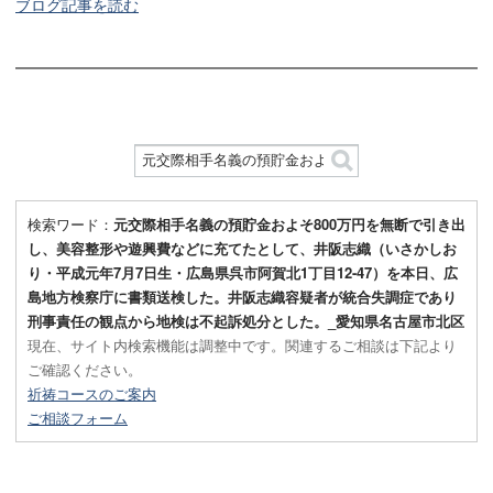
ブログ記事を読む
検索ワード：
元交際相手名義の預貯金およそ800万円を無断で引き出
し、美容整形や遊興費などに充てたとして、井阪志織（いさかしお
り・平成元年7月7日生・広島県呉市阿賀北1丁目12-47）を本日、広
島地方検察庁に書類送検した。井阪志織容疑者が統合失調症であり
刑事責任の観点から地検は不起訴処分とした。_愛知県名古屋市北区
現在、サイト内検索機能は調整中です。関連するご相談は下記より
ご確認ください。
祈祷コースのご案内
ご相談フォーム