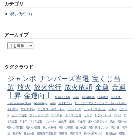
カテゴリ
呪い代行 (1)
アーカイブ
タグクラウド
ジャンボ
ナンバーズ当選
宝くじ当
選
放火
放火代行
放火依頼
金運
金運
上昇
金運向上
ASMODEUS
Grant
KIRARAYA
LadyBird
SELENE
The Sanctuary Crew
WhiteMagic
wahl
おまじない
しょうばつてんえつかんにょらいうんめい
さいぞう
アルマデル
グリモワールワールド
ナンバーズ
ナンバーズ当せん
バルド
ビンゴ
5
ビンゴ5当選
ブラックメシア
ミニロト
ミニロト当選
リンク
レディバード
ロト6
ロ
ト6当選
ロト7
ロト7当選
ヴァール
佐久間
依頼
千条印
占いの黒ウサギ
受付
呪い.jp
呪いの専門館
呪いの王国
呪いの神様
呪いの部屋
呪い代行
呪い代行リンク
呪い屋
呪千
堂
呪学会
呪文の館
呪殺専門霊媒師
呪縛屋
呪術代行
呪術代行リンク
呪術協会
呪詛