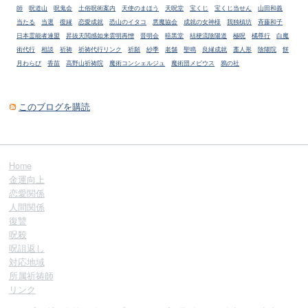
師
呪道山
呪鬼会
土俗呪術案内
天使のまほう
天呪堂
宝くじ
宝くじ当せん
山田和義
当たる
当選
復縁
恋愛成就
恐山のイタコ
悪魔協会
成就の女神様
我独槙坊
斉藤和子
日本霊能者連盟
昇抜天閲感如来雲明再憎
晋明会
暗黒堂
桔梗流陰陽道
極呪
橘尊行
白魔
術代行
相談
祈祷
祈祷代行リンク
祈願
紗季
老舗
聖鳴
良縁成就
藁人形
陰陽院
餅
月わらび
香苗
高野山祈祷院
魔術コンシェルジュ
魔術団メビウス
鴉の社
このブログを購読
Home
金運向上
恋愛関係
人間関係
復讐
呪殺
呪詛返し
対応地域
所属祈祷師
リンク