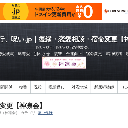
行、呪い.jp｜復縁・恋愛相談・宿命変更【
呪い代行・呪術代行の神凛会。
恋愛成就・略奪愛・別れさせ・復讐・金運向上・宿命変更・精神破壊・
人間関係
復讐
呪殺
呪詛返し
対応地域
所属祈祷師
リ
変更【神凛会】
季（神凛会）
カテゴリ:
呪い代行