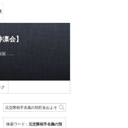
神凛会】
呪殺……
ンク
検索ワード：
元交際相手名義の預