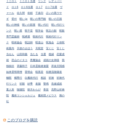
ミニロト
ミニロト当選
リンク
レディバー
ド
ロト6
ロト6当選
ロト7
ロト7当選
ヴ
ァール
佐久間
依頼
千条印
占いの黒ウサ
ギ
受付
呪い.jp
呪いの専門館
呪いの王国
呪いの神様
呪いの部屋
呪い代行
呪い代行リ
ンク
呪い屋
呪千堂
呪学会
呪文の館
呪殺
専門霊媒師
呪縛屋
呪術代行
呪術代行リン
ク
呪術協会
呪詛師
呪道山
呪鬼会
土俗呪
術案内
天使のまほう
天呪堂
宝くじ
宝くじ
当せん
山田和義
当たる
当選
復縁
恋愛成
就
恐山のイタコ
悪魔協会
成就の女神様
我
独槙坊
斉藤和子
日本霊能者連盟
昇抜天閲感
如来雲明再憎
晋明会
暗黒堂
桔梗流陰陽道
極呪
橘尊行
白魔術代行
相談
祈祷
祈祷代
行リンク
祈願
紗季
老舗
聖鳴
良縁成就
藁人形
陰陽院
餅月わらび
香苗
高野山祈祷
院
魔術コンシェルジュ
魔術団メビウス
鴉の
社
このブログを購読