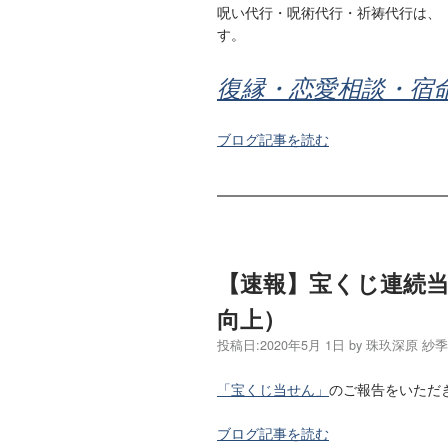
呪い代行・呪術代行・祈祷代行は、
す。
復縁・恋愛相談・宿
ブログ記事を読む
【速報】宝くじ連続
向上）
投稿日:
2020年5月 1日
by
珠玖深原 紗
「宝くじ当せん」
のご報告をいただ
ブログ記事を読む