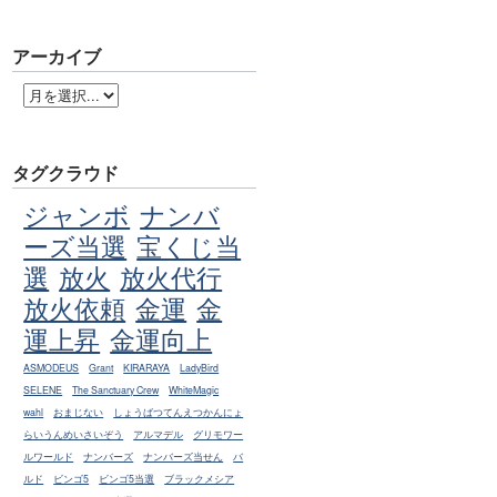
アーカイブ
タグクラウド
ジャンボ
ナンバ
ーズ当選
宝くじ当
選
放火
放火代行
放火依頼
金運
金
運上昇
金運向上
ASMODEUS
Grant
KIRARAYA
LadyBird
SELENE
The Sanctuary Crew
WhiteMagic
wahl
おまじない
しょうばつてんえつかんにょ
らいうんめいさいぞう
アルマデル
グリモワー
ルワールド
ナンバーズ
ナンバーズ当せん
バ
ルド
ビンゴ5
ビンゴ5当選
ブラックメシア