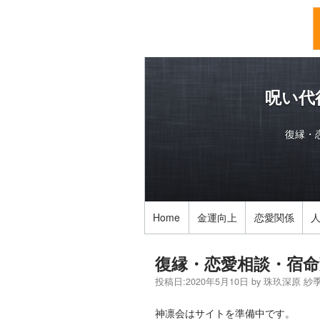
呪い代
復縁・
Home
金運向上
恋愛関係
復縁・恋愛相談・宿命
投稿日:
2020年5月10日
by
珠玖深原 紗
神凛会はサイトを準備中です。