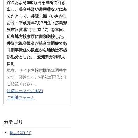
貯金およそ800万円を無断で引き
出し、美容整形や遊興費などに充
てたとして、井阪志織（いさかし
おり・平成元年7月7日生・広島県
呉市阿賀北1丁目12-47）を本日、
広島地方検察庁に書類送検した。
井阪志織容疑者が統合失調症であ
り刑事責任の観点から地検は不起
訴処分とした。_愛知県丹羽郡大
口町
現在、サイト内検索機能は調整中
です。関連するご相談は下記より
ご確認ください。
祈祷コースのご案内
ご相談フォーム
カテゴリ
呪い代行 (1)