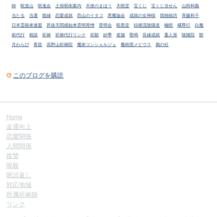
師
呪道山
呪鬼会
土俗呪術案内
天使のまほう
天呪堂
宝くじ
宝くじ当せん
山田和義
当たる
当選
復縁
恋愛成就
恐山のイタコ
悪魔協会
成就の女神様
我独槙坊
斉藤和子
日本霊能者連盟
昇抜天閲感如来雲明再憎
晋明会
暗黒堂
桔梗流陰陽道
極呪
橘尊行
白魔
術代行
相談
祈祷
祈祷代行リンク
祈願
紗季
老舗
聖鳴
良縁成就
藁人形
陰陽院
餅
月わらび
香苗
高野山祈祷院
魔術コンシェルジュ
魔術団メビウス
鴉の社
このブログを購読
Home
金運向上
恋愛関係
人間関係
復讐
呪殺
呪詛返し
対応地域
所属祈祷師
リンク