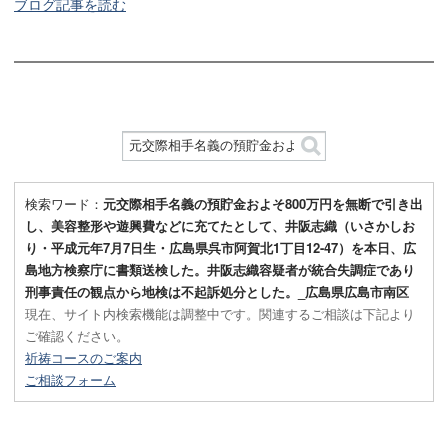
ブログ記事を読む
検索ワード：
元交際相手名義の預貯金およそ800万円を無断で引き出
し、美容整形や遊興費などに充てたとして、井阪志織（いさかしお
り・平成元年7月7日生・広島県呉市阿賀北1丁目12-47）を本日、広
島地方検察庁に書類送検した。井阪志織容疑者が統合失調症であり
刑事責任の観点から地検は不起訴処分とした。_広島県広島市南区
現在、サイト内検索機能は調整中です。関連するご相談は下記より
ご確認ください。
祈祷コースのご案内
ご相談フォーム