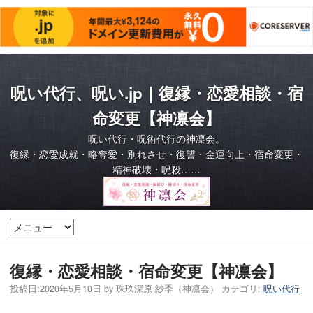
呪い代行、呪い.jp｜復縁・恋愛相談・宿
命変更【神凛会】
呪い代行・呪術代行の神凛会。
復縁・恋愛成就・略奪愛・別れさせ・復讐・金運向上・宿命変更・
精神破壊・呪殺……
復縁・恋愛相談・宿命変更【神凛会】
投稿日:
2020年5月10日
by
珠玖深原 紗季（神凛会）
カテゴリ:
呪い代行