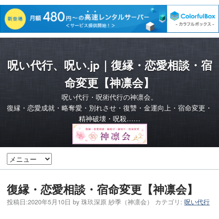
呪い代行、呪い.jp｜復縁・恋愛相談・宿
命変更【神凛会】
呪い代行・呪術代行の神凛会。
復縁・恋愛成就・略奪愛・別れさせ・復讐・金運向上・宿命変更・
精神破壊・呪殺……
復縁・恋愛相談・宿命変更【神凛会】
投稿日:
2020年5月10日
by
珠玖深原 紗季（神凛会）
カテゴリ:
呪い代行