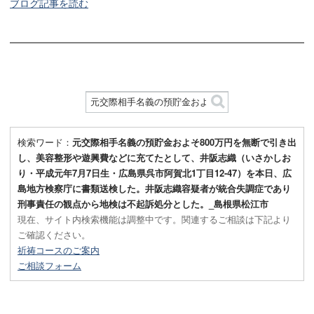
ブログ記事を読む
検索ワード：
元交際相手名義の預貯金およそ800万円を無断で引き出
し、美容整形や遊興費などに充てたとして、井阪志織（いさかしお
り・平成元年7月7日生・広島県呉市阿賀北1丁目12-47）を本日、広
島地方検察庁に書類送検した。井阪志織容疑者が統合失調症であり
刑事責任の観点から地検は不起訴処分とした。_島根県松江市
現在、サイト内検索機能は調整中です。関連するご相談は下記より
ご確認ください。
祈祷コースのご案内
ご相談フォーム