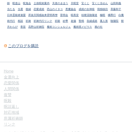
師
呪道山
呪鬼会
土俗呪術案内
天使のまほう
天呪堂
宝くじ
宝くじ当せん
山田和義
当たる
当選
復縁
恋愛成就
恐山のイタコ
悪魔協会
成就の女神様
我独槙坊
斉藤和子
日本霊能者連盟
昇抜天閲感如来雲明再憎
晋明会
暗黒堂
桔梗流陰陽道
極呪
橘尊行
白魔
術代行
相談
祈祷
祈祷代行リンク
祈願
紗季
老舗
聖鳴
良縁成就
藁人形
陰陽院
餅
月わらび
香苗
高野山祈祷院
魔術コンシェルジュ
魔術団メビウス
鴉の社
このブログを購読
Home
金運向上
恋愛関係
人間関係
復讐
呪殺
呪詛返し
対応地域
所属祈祷師
リンク