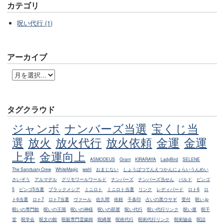
カテゴリ
呪い代行 (1)
アーカイブ
タグクラウド
ジャンボ
ナンバーズ当選
宝くじ当
選
放火
放火代行
放火依頼
金運
金運
上昇
金運向上
ASMODEUS
Grant
KIRARAYA
LadyBird
SELENE
The Sanctuary Crew
WhiteMagic
wahl
おまじない
しょうばつてんえつかんにょらいうんめい
さいぞう
アルマデル
グリモワールワールド
ナンバーズ
ナンバーズ当せん
バルド
ビンゴ
5
ビンゴ5当選
ブラックメシア
ミニロト
ミニロト当選
リンク
レディバード
ロト6
ロ
ト6当選
ロト7
ロト7当選
ヴァール
佐久間
依頼
千条印
占いの黒ウサギ
受付
呪い.jp
呪いの専門館
呪いの王国
呪いの神様
呪いの部屋
呪い代行
呪い代行リンク
呪い屋
呪千
堂
呪学会
呪文の館
呪殺専門霊媒師
呪縛屋
呪術代行
呪術代行リンク
呪術協会
呪詛