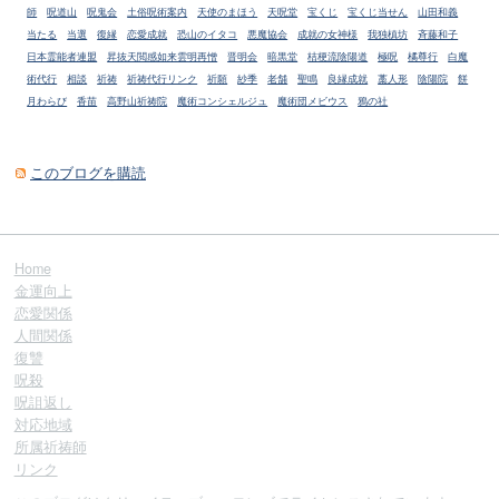
師
呪道山
呪鬼会
土俗呪術案内
天使のまほう
天呪堂
宝くじ
宝くじ当せん
山田和義
当たる
当選
復縁
恋愛成就
恐山のイタコ
悪魔協会
成就の女神様
我独槙坊
斉藤和子
日本霊能者連盟
昇抜天閲感如来雲明再憎
晋明会
暗黒堂
桔梗流陰陽道
極呪
橘尊行
白魔
術代行
相談
祈祷
祈祷代行リンク
祈願
紗季
老舗
聖鳴
良縁成就
藁人形
陰陽院
餅
月わらび
香苗
高野山祈祷院
魔術コンシェルジュ
魔術団メビウス
鴉の社
このブログを購読
Home
金運向上
恋愛関係
人間関係
復讐
呪殺
呪詛返し
対応地域
所属祈祷師
リンク