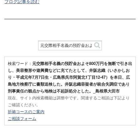
ブログ記事を読む
検索ワード：
元交際相手名義の預貯金およそ800万円を無断で引き出
し、美容整形や遊興費などに充てたとして、井阪志織（いさかしお
り・平成元年7月7日生・広島県呉市阿賀北1丁目12-47）を本日、広
島地方検察庁に書類送検した。井阪志織容疑者が統合失調症であり
刑事責任の観点から地検は不起訴処分とした。_島根県大田市
現在、サイト内検索機能は調整中です。関連するご相談は下記より
ご確認ください。
祈祷コースのご案内
ご相談フォーム