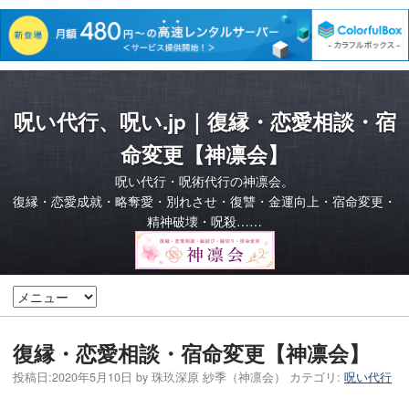
呪い代行、呪い.jp｜復縁・恋愛相談・宿
命変更【神凛会】
呪い代行・呪術代行の神凛会。
復縁・恋愛成就・略奪愛・別れさせ・復讐・金運向上・宿命変更・
精神破壊・呪殺……
復縁・恋愛相談・宿命変更【神凛会】
投稿日:
2020年5月10日
by
珠玖深原 紗季（神凛会）
カテゴリ:
呪い代行