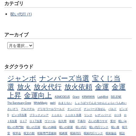
カテゴリ
呪い代行 (1)
アーカイブ
タグクラウド
ジャンボ
ナンバーズ当選
宝くじ当
選
放火
放火代行
放火依頼
金運
金運
上昇
金運向上
ASMODEUS
Grant
KIRARAYA
LadyBird
SELENE
The Sanctuary Crew
WhiteMagic
wahl
おまじない
しょうばつてんえつかんにょらいうんめい
さいぞう
アルマデル
グリモワールワールド
ナンバーズ
ナンバーズ当せん
バルド
ビンゴ
5
ビンゴ5当選
ブラックメシア
ミニロト
ミニロト当選
リンク
レディバード
ロト6
ロ
ト6当選
ロト7
ロト7当選
ヴァール
佐久間
依頼
千条印
占いの黒ウサギ
受付
呪い.jp
呪いの専門館
呪いの王国
呪いの神様
呪いの部屋
呪い代行
呪い代行リンク
呪い屋
呪千
堂
呪学会
呪文の館
呪殺専門霊媒師
呪縛屋
呪術代行
呪術代行リンク
呪術協会
呪詛